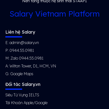
Nền tảng thuộc hệ sinh thái STAAPI
Salary Vietnam Platform
Liên hệ Salary
E: admin@salary.vn
P: 0944.55.0981
M: Zalo 0944.55.0981
A: Wilton Tower, D1, HCM, VN
G:
Google Maps
Đối tác Salary.vn
Siêu Từ Vựng IELTS
Tài Khoản Apple/Google