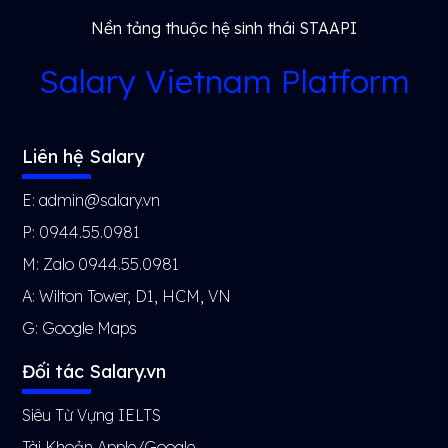
Nền tảng thuộc hệ sinh thái STAAPI
Salary Vietnam Platform
Liên hệ Salary
E: admin@salary.vn
P: 0944.55.0981
M: Zalo 0944.55.0981
A: Wilton Tower, D1, HCM, VN
G:
Google Maps
Đối tác Salary.vn
Siêu Từ Vựng IELTS
Tài Khoản Apple/Google