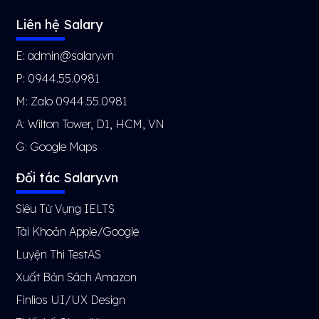
Liên hệ Salary
E: admin@salary.vn
P: 0944.55.0981
M: Zalo 0944.55.0981
A: Wilton Tower, D1, HCM, VN
G:
Google Maps
Đối tác Salary.vn
Siêu Từ Vựng IELTS
Tài Khoản Apple/Google
Luyện Thi TestAS
Xuất Bản Sách Amazon
Finlios UI/UX Design