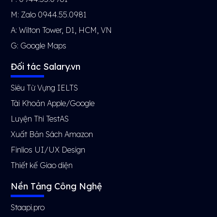
M: Zalo 0944.55.0981
A: Wilton Tower, D1, HCM, VN
G:
Google Maps
Đối tác Salary.vn
Siêu Từ Vựng IELTS
Tài Khoản Apple/Google
Luyện Thi TestAS
Xuất Bản Sách Amazon
Finlios UI/UX Design
Thiết kế Giao diện
Nền Tảng Công Nghệ
Staapi.pro