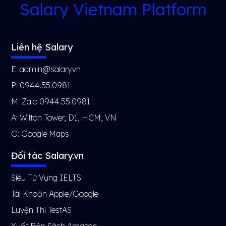
Salary Vietnam Platform
Liên hệ Salary
E: admin@salary.vn
P: 0944.55.0981
M: Zalo 0944.55.0981
A: Wilton Tower, D1, HCM, VN
G:
Google Maps
Đối tác Salary.vn
Siêu Từ Vựng IELTS
Tài Khoản Apple/Google
Luyện Thi TestAS
Xuất Bản Sách Amazon