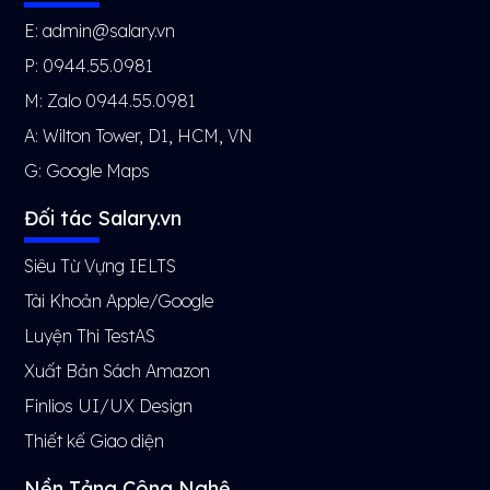
E: admin@salary.vn
P: 0944.55.0981
M: Zalo 0944.55.0981
A: Wilton Tower, D1, HCM, VN
G:
Google Maps
Đối tác Salary.vn
Siêu Từ Vựng IELTS
Tài Khoản Apple/Google
Luyện Thi TestAS
Xuất Bản Sách Amazon
Finlios UI/UX Design
Thiết kế Giao diện
Nền Tảng Công Nghệ