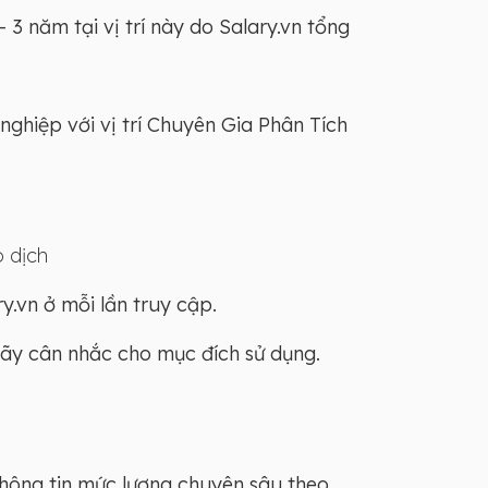
3 năm tại vị trí này do Salary.vn tổng
nghiệp với vị trí Chuyên Gia Phân Tích
o dịch
y.vn ở mỗi lần truy cập.
Hãy cân nhắc cho mục đích sử dụng.
thông tin mức lương chuyên sâu theo