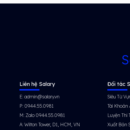
S
Liên hệ Salary
Đối tác S
E: admin@salary.vn
Siêu Từ Vự
P: 0944.55.0981
Tài Khoản
M: Zalo 0944.55.0981
Luyện Thi 
A: Wilton Tower, D1, HCM, VN
Xuất Bản 