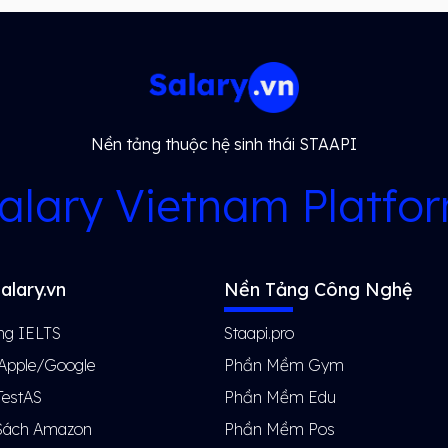
Nền tảng thuộc hệ sinh thái STAAPI
alary Vietnam Platfo
alary.vn
Nền Tảng Công Nghệ
ng IELTS
Staapi.pro
 Apple/Google
Phần Mềm Gym
TestAS
Phần Mềm Edu
Sách Amazon
Phần Mềm Pos