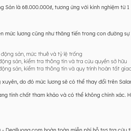
Sản là 68.000.000₫, tương ứng với kinh nghiệm từ 1 - 
iện mức lương cũng như thăng tiến trong con đường sự 
 động sản, mức thuê và tỷ lệ trống
 động sản, kiểm tra thông tin và tra cứu quyền sở hữu
 động sản, kiểm tra thông tin và quy trình hoàn tất gia
xuyên, do đó mức lương sẽ có thể thay đổi trên Salar
mang tính chất tham khảo và có thể không chính xác. 
- Dealluong.com hoàn toàn miễn phí hỗ trợ tra cứu 