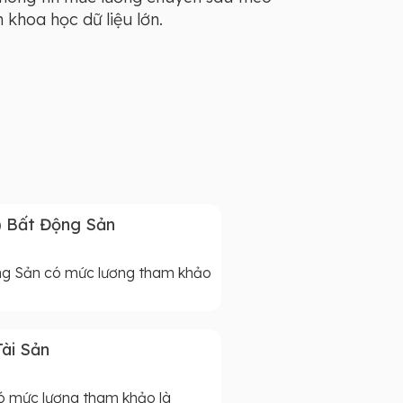
khoa học dữ liệu lớn.
) Bất Động Sản
ộng Sản có mức lương tham khảo
ài Sản
ó mức lương tham khảo là