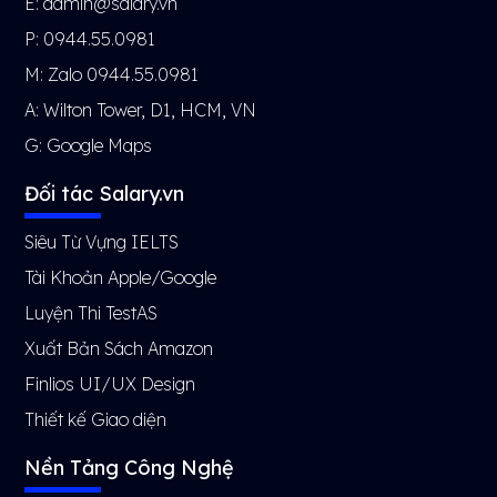
E: admin@salary.vn
P: 0944.55.0981
M: Zalo 0944.55.0981
A: Wilton Tower, D1, HCM, VN
G:
Google Maps
Đối tác Salary.vn
Siêu Từ Vựng IELTS
Tài Khoản Apple/Google
Luyện Thi TestAS
Xuất Bản Sách Amazon
Finlios UI/UX Design
Thiết kế Giao diện
Nền Tảng Công Nghệ