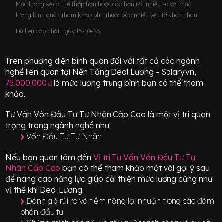
Mức lương sẽ có thể thấp hơn hoặc cao hơn rất nhiều so với mức
lương bình quân tham khảo phụ thuộc vào nhiều yếu tố khác nhau.
Dữ liệu cập nhật ngày 15-10-23.
Trên phương diện bình quân đối với tất cả các ngành
nghề liên quan tại Nền Tảng Deal Lương - Salary.vn,
75.000.000
là mức lương trung bình bạn có thể tham
đ
khảo.
Tư Vấn Vốn Đầu Tư Tư Nhân Cấp Cao
là một vị trí
quan
trọng
trong ngành nghề như
Vốn Đầu Tư Tư Nhân
Nếu bạn quan tâm đến
Vị trí
Tư Vấn Vốn Đầu Tư Tư
Nhân Cấp Cao
bạn có thể tham khảo một vài gợi ý sau
để nâng cao năng lực giúp cải thiện mức lương cũng như
vị thế khi Deal Lương:
Đánh giá rủi ro và tiềm năng lợi nhuận trong các đàm
phán đầu tư