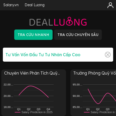
Salary.vn
Deal Lương
Chuyên Viên Phân Tích Quỹ...
Trưởng Phòng Quỹ Vốn
22,00…
95,00…
20,00…
90,00…
18,00…
85,00…
Q1
Q2
Q3
Q4
Q1
Q2
Q3
Salary Prediction in 2025
Salary Prediction in