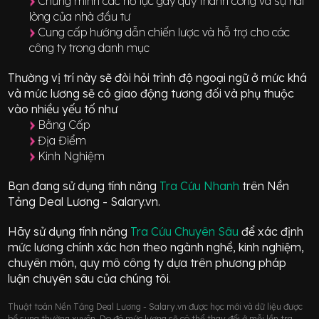
Chứng minh các nỗ lực gây quỹ thành công và sự hài
lòng của nhà đầu tư
Cung cấp hướng dẫn chiến lược và hỗ trợ cho các
công ty trong danh mục
Thường vị trí này sẽ đòi hỏi trình độ ngoại ngữ ở mức
khá
và mức lương sẽ có giao động
tương đối
và phụ thuộc
vào nhiều yếu tố như
Bằng Cấp
Địa Điểm
Kinh Nghiệm
Bạn đang sử dụng tính năng
Tra Cứu Nhanh
trên Nền
Tảng Deal Lương - Salary.vn.
Hãy sử dụng tính năng
Tra Cứu Chuyên Sâu
để xác định
mức lương chính xác hơn theo ngành nghề, kinh nghiệm,
chuyên môn, quy mô công ty dựa trên phương pháp
luận chuyên sâu của chúng tôi.
Thuật toán Nền Tảng Deal Lương - Salary.vn được học mới và dữ liệu được
bổ sung thường xuyên. Do đó mức lương sẽ có thể thay đổi ở mỗi lần tra