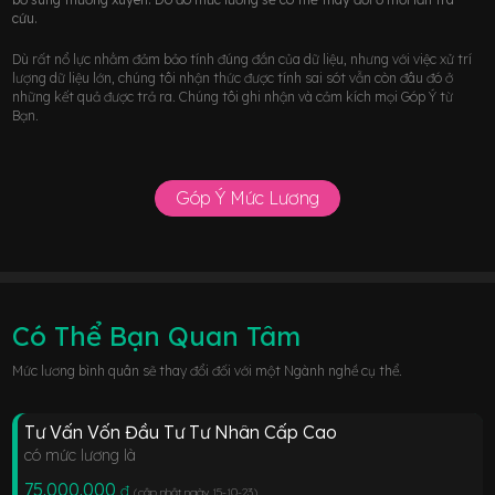
cứu.
Dù rất nổ lực nhằm đảm bảo tính đúng đắn của dữ liệu, nhưng với việc xử trí
lượng dữ liệu lớn, chúng tôi nhận thức được tính sai sót vẫn còn đâu đó ở
những kết quả được trả ra. Chúng tôi ghi nhận và cảm kích mọi Góp Ý từ
Bạn.
Góp Ý Mức Lương
Có Thể Bạn Quan Tâm
Mức lương bình quân sẽ thay đổi đối với một Ngành nghề cụ thể.
Tư Vấn Vốn Đầu Tư Tư Nhân Cấp Cao
có mức lương là
75.000.000
đ
(cập nhật ngày 15-10-23
)