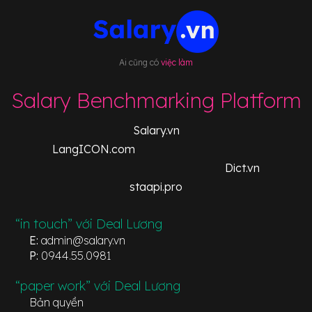
Ai cũng có
việc làm
Salary Benchmarking Platform
Salary.vn
LangICON.com
Dict.vn
staapi.pro
“in touch” với Deal Lương
E:
admin@salary.vn
P:
0944.55.0981
“paper work” với Deal Lương
Bản quyền