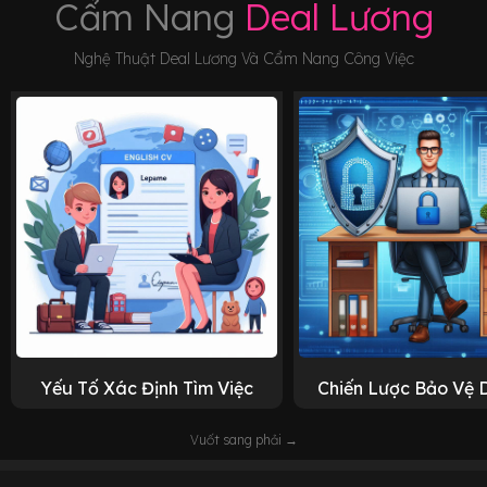
Cẩm Nang
Deal Lương
Nghệ Thuật Deal Lương Và Cẩm Nang Công Việc
Yếu Tố Xác Định Tìm Việc
Chiến Lược Bảo Vệ 
Vuốt sang phải →