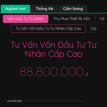
Ngành Hot
Thống Kê
Cẩm Nang
Vốn Đầu Tư Tư Nhân
Thu Mua Thiết Bị Vốn
Vốn
Tư Vấn Vốn Đầu Tư Tư Nhân Cấp Cao
Cộng Tác
Tư Vấn Vốn Đầu Tư Tư
Nhân Cấp Cao
88.800.000
đ
110,000,000