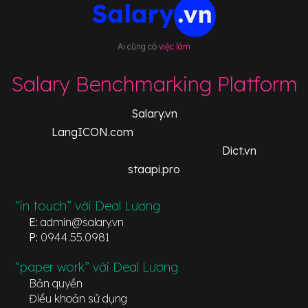
Ai cũng có
việc làm
Salary Benchmarking Platform
Salary.vn
LangICON.com
Dict.vn
staapi.pro
“in touch” với Deal Lương
E:
admin@salary.vn
P:
0944.55.0981
“paper work” với Deal Lương
Bản quyền
Điều khoản sử dụng