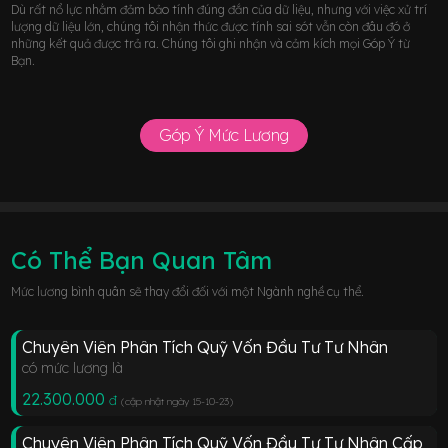
Dù rất nổ lực nhằm đảm bảo tính đúng đắn của dữ liệu, nhưng với việc xử trí
lượng dữ liệu lớn, chúng tôi nhận thức được tính sai sót vẫn còn đâu đó ở
những kết quả được trả ra. Chúng tôi ghi nhận và cảm kích mọi Góp Ý từ
Bạn.
Góp Ý Mức Lương
Có Thể Bạn Quan Tâm
Mức lương bình quân sẽ thay đổi đối với một Ngành nghề cụ thể.
Chuyên Viên Phân Tích Quỹ Vốn Đầu Tư Tư Nhân
có mức lương là
22.300.000
đ
(cập nhật ngày 15-10-23
)
Chuyên Viên Phân Tích Quỹ Vốn Đầu Tư Tư Nhân Cấp