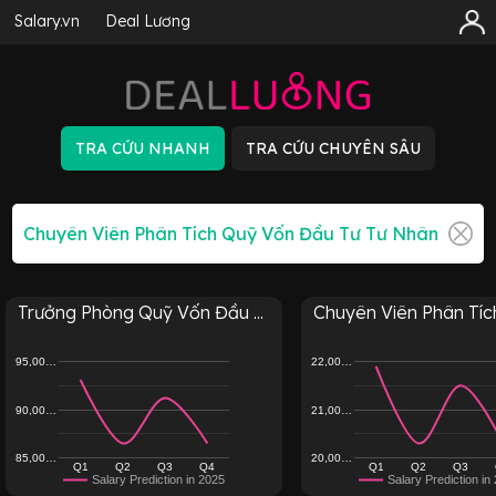
Salary.vn
Deal Lương
Trưởng Phòng Quỹ Vốn Đầu ...
Chuyên Viên Phân Tích
95,00…
22,00…
90,00…
21,00…
85,00…
20,00…
Q1
Q2
Q3
Q4
Q1
Q2
Q3
Salary Prediction in 2025
Salary Prediction in