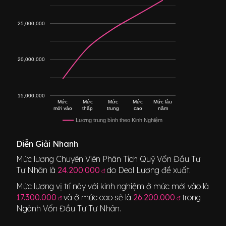
25,000,000
20,000,000
15,000,000
Mức
Mức
Mức
Mức
Mức lâu
mới vào
thấp
trung
cao
năm
Lương trung bình theo Kinh Nghiệm
Diễn Giải Nhanh
Mức lương
Chuyên Viên Phân Tích Quỹ Vốn Đầu Tư
Tư Nhân
là
24.200.000
do Deal Lương đề xuất.
đ
Mức lương vị trí này với kinh nghiệm ở mức mới vào là
17.300.000
và ở mức cao sẽ là
26.200.000
trong
đ
đ
Ngành
Vốn Đầu Tư Tư Nhân
.