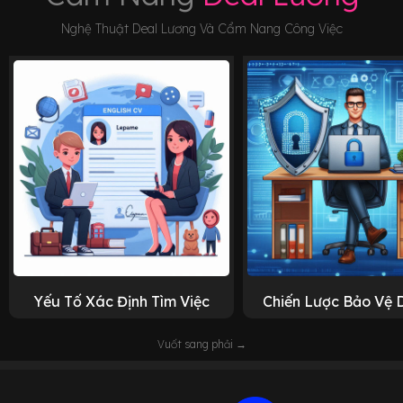
Nghệ Thuật Deal Lương Và Cẩm Nang Công Việc
Yếu Tố Xác Định Tìm Việc
Chiến Lược Bảo Vệ 
Vuốt sang phải →