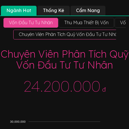
Ngành Hot
Thống Kê
Cẩm Nang
Vốn Đầu Tư Tư Nhân
Thu Mua Thiết Bị Vốn
Vốn
Chuyên Viên Phân Tích Quỹ Vốn Đầu Tư Tư Nhân
Chuyên Viên Phân Tích Quỹ
Vốn Đầu Tư Tư Nhân
24.200.000
đ
30,000,000