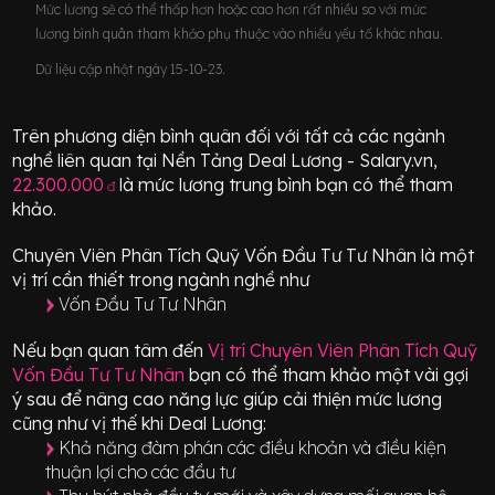
Mức lương sẽ có thể thấp hơn hoặc cao hơn rất nhiều so với mức
lương bình quân tham khảo phụ thuộc vào nhiều yếu tố khác nhau.
Dữ liệu cập nhật ngày 15-10-23.
Trên phương diện bình quân đối với tất cả các ngành
nghề liên quan tại Nền Tảng Deal Lương - Salary.vn,
22.300.000
là mức lương trung bình bạn có thể tham
đ
khảo.
Chuyên Viên Phân Tích Quỹ Vốn Đầu Tư Tư Nhân
là một
vị trí
cần thiết
trong ngành nghề như
Vốn Đầu Tư Tư Nhân
Nếu bạn quan tâm đến
Vị trí
Chuyên Viên Phân Tích Quỹ
Vốn Đầu Tư Tư Nhân
bạn có thể tham khảo một vài gợi
ý sau để nâng cao năng lực giúp cải thiện mức lương
cũng như vị thế khi Deal Lương:
Khả năng đàm phán các điều khoản và điều kiện
thuận lợi cho các đầu tư