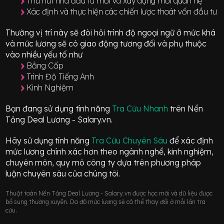
Thu hút nhà đầu tư mới và xây dựng mối quan hệ
Xác định và thực hiện các chiến lược thoát vốn đầu tư
Thường vị trí này sẽ đòi hỏi trình độ ngoại ngữ ở mức
khá
và mức lương sẽ có giao động
tương đối
và phụ thuộc
vào nhiều yếu tố như
Bằng Cấp
Trình Độ Tiếng Anh
Kinh Nghiệm
Bạn đang sử dụng tính năng
Tra Cứu Nhanh
trên Nền
Tảng Deal Lương - Salary.vn.
Hãy sử dụng tính năng
Tra Cứu Chuyên Sâu
để xác định
mức lương chính xác hơn theo ngành nghề, kinh nghiệm,
chuyên môn, quy mô công ty dựa trên phương pháp
luận chuyên sâu của chúng tôi.
Thuật toán Nền Tảng Deal Lương - Salary.vn được học mới và dữ liệu được
bổ sung thường xuyên. Do đó mức lương sẽ có thể thay đổi ở mỗi lần tra
cứu.