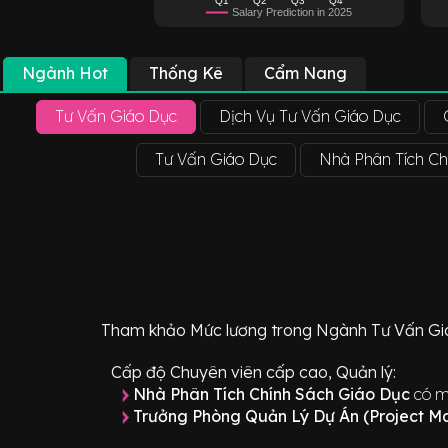
Salary Prediction in 2025
Ngành Hot
Thống Kê
Cẩm Nang
Tư Vấn Giáo Dục
Dịch Vụ Tư Vấn Giáo Dục
Tư Vấn Giáo Dục
Nhà Phân Tích Ch
Tham khảo
Mức lương
trong Ngành
Tư Vấn Gi
Cấp độ Chuyên viên cấp cao, Quản lý:
Nhà Phân Tích Chính Sách Giáo Dục
có m
Trưởng Phòng Quản Lý Dự Án (Project 