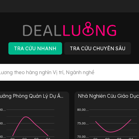
ưởng Phòng Quản Lý Dự Á...
Nhà Nghiên Cứu Giáo Dục
,00…
80,00…
,00…
75,00…
,00…
70,00…
Q1
Q2
Q3
Q4
Q1
Q2
Q3
Q4