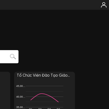
Tổ Chức Viên Đào Tạo Giáo...
45,00…
40,00…
35,00…
Q1
Q2
Q3
Q4