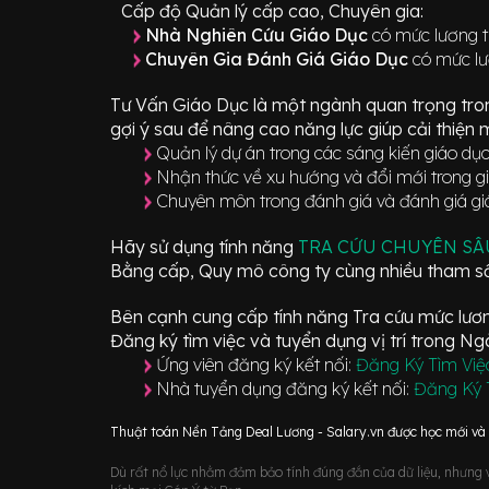
Cấp độ Quản lý cấp cao, Chuyên gia:
Nhà Nghiên Cứu Giáo Dục
có mức lương t
Chuyên Gia Đánh Giá Giáo Dục
có mức lư
Tư Vấn Giáo Dục
là một ngành quan trọng tro
gợi ý sau để nâng cao năng lực giúp cải thiện 
Quản lý dự án trong các sáng kiến giáo dụ
Nhận thức về xu hướng và đổi mới trong g
Chuyên môn trong đánh giá và đánh giá gi
Hãy sử dụng tính năng
TRA CỨU CHUYÊN S
Bằng cấp, Quy mô công ty cùng nhiều tham số
Bên cạnh cung cấp tính năng Tra cứu mức lương
Đăng ký tìm việc và tuyển dụng vị trí
trong N
Ứng viên đăng ký kết nối:
Đăng Ký Tìm Việ
Nhà tuyển dụng đăng ký kết nối:
Đăng Ký 
Thuật toán Nền Tảng Deal Lương - Salary.vn được học mới và d
Dù rất nổ lực nhằm đảm bảo tính đúng đắn của dữ liệu, nhưng vớ