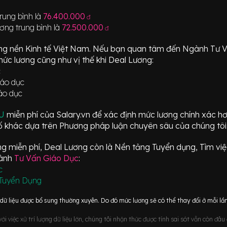
rung bình là
76.400.000
đ
ơng trung bình là
72.500.000
đ
ng nền Kinh tế Việt Nam. Nếu bạn quan tâm đến Ngành
Tư 
mức lương cũng như vị thế khi Deal Lương:
c
iáo dục
áo dục
ÂU
miễn phí của Salary.vn để xác định mức lương chính xác h
 khác dựa trên Phương pháp luận chuyên sâu của chúng tôi
 miễn phí, Deal Lương còn là Nền tảng Tuyển dụng, Tìm việc
gành
Tư Vấn Giáo Dục
:
c
Tuyển Dụng
ữ liệu được bổ sung thường xuyên. Do đó mức lương sẽ có thể thay đổi ở mỗi lần
i việc xử trí lượng dữ liệu lớn, chúng tôi nhận thức được tính sai sót vẫn còn đâ