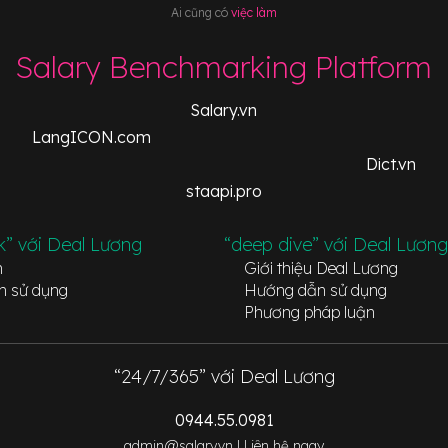
Ai cũng có
việc làm
Salary Benchmarking Platform
Salary.vn
LangICON.com
Dict.vn
staapi.pro
k” với Deal Lương
“deep dive” với Deal Lương
n
Giới thiệu Deal Lương
n sử dụng
Hướng dẫn sử dụng
Phương pháp luận
“24/7/365” với Deal Lương
0944.55.0981
admin@salary.vn |
Liên hệ ngay