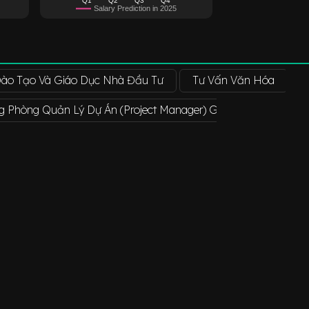
Salary Prediction in 2025
ào Tạo Và Giáo Dục Nhà Đầu Tư
Tư Vấn Văn Hóa
T
g Phòng Quản Lý Dự Án (Project Manager) Giáo Dục
Chuy