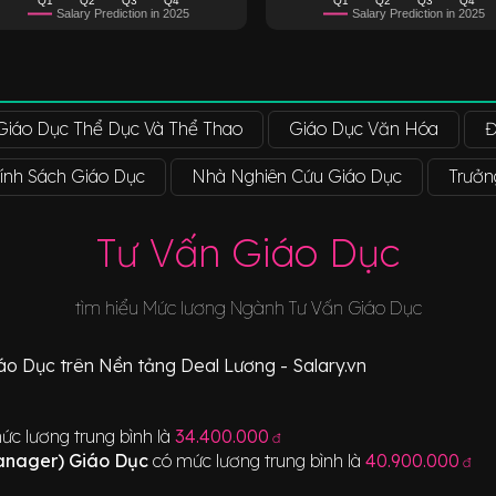
Salary Prediction in 2025
Salary Prediction in 2025
Giáo Dục Thể Dục Và Thể Thao
Giáo Dục Văn Hóa
Đ
ính Sách Giáo Dục
Nhà Nghiên Cứu Giáo Dục
Trưởn
Tư Vấn Giáo Dục
tìm hiểu Mức lương Ngành
Tư Vấn Giáo Dục
áo Dục
trên Nền tảng Deal Lương - Salary.vn
ức lương trung bình là
34.400.000
đ
Manager) Giáo Dục
có mức lương trung bình là
40.900.000
đ