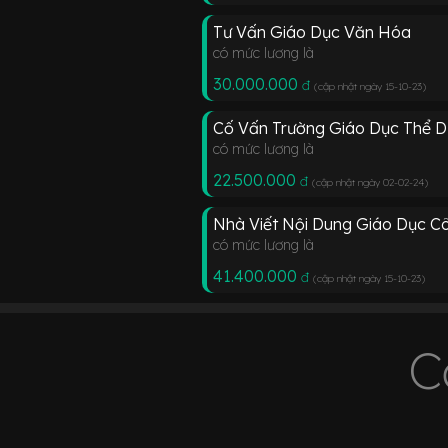
Tư Vấn Giáo Dục Văn Hóa
có mức lương là
30.000.000
đ
(cập nhật ngày 15-10-23
)
Cố Vấn Trường Giáo Dục Thể D
có mức lương là
22.500.000
đ
(cập nhật ngày 02-02-24
)
Nhà Viết Nội Dung Giáo Dục C
có mức lương là
41.400.000
đ
(cập nhật ngày 15-10-23
)
C