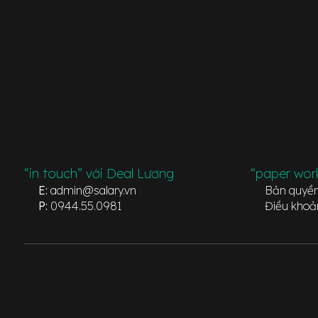
“in touch” với Deal Lương
“paper wor
E:
admin@salary.vn
Bản quyề
P:
0944.55.0981
Điều khoả