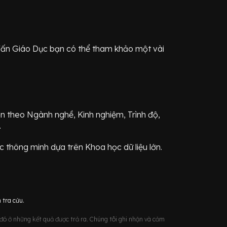
Vấn Giáo Dục
bạn có thể tham khảo một vài
ơn theo Ngành nghề, Kinh nghiệm, Trình độ,
.
 thông minh dựa trên Khoa học dữ liệu lớn.
 tra cứu.
u đó ở những kết quả được trả ra. Chúng tôi ghi nhận và cảm