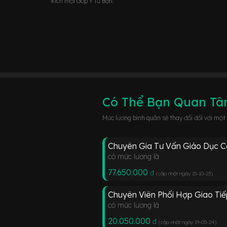
kích mọi Góp Ý từ Bạn.
Có Thể Bạn Quan T
Mức lương bình quân sẽ thay đổi đối với một
Chuyên Gia Tư Vấn Giáo Dục 
có mức lương là
77.650.000
đ
(cập nhật ngày 15-10-23
)
Chuyên Viên Phối Hợp Giao Tiế
có mức lương là
20.050.000
đ
(cập nhật ngày 19-05-24
)