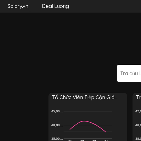
Salary.vn
Deal Lương
Tổ Chức Viên Tiếp Cận Giá...
Tr
45,00…
42
40,00…
40
35,00…
38
Q1
Q2
Q3
Q4