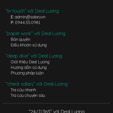
“in touch” với Deal Lương
E:
admin@salary.vn
P:
0944.55.0981
“paper work” với Deal Lương
Bản quyền
Điều khoản sử dụng
“deep dive” với Deal Lương
Giới thiệu Deal Lương
Hướng dẫn sử dụng
Phương pháp luận
“check salary” với Deal Lương
Tra cứu nhanh
Tra cứu chuyên sâu
“24/7/365” với Deal Lương