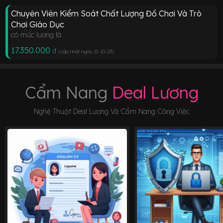
Chuyên Viên Kiểm Soát Chất Lượng Đồ Chơi Và Trò
Chơi Giáo Dục
có mức lương là
17.350.000
đ
(cập nhật ngày 15-10-23
)
Cẩm Nang
Deal Lương
Nghệ Thuật Deal Lương Và Cẩm Nang Công Việc