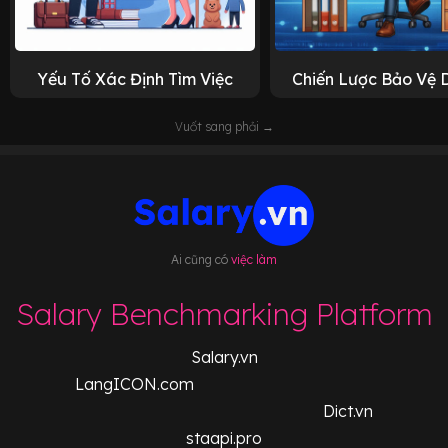
Yếu Tố Xác Định Tìm Việc
Chiến Lược Bảo Vệ 
Vuốt sang phải →
Ai cũng có
việc làm
Salary Benchmarking Platform
Salary.vn
LangICON.com
Dict.vn
staapi.pro