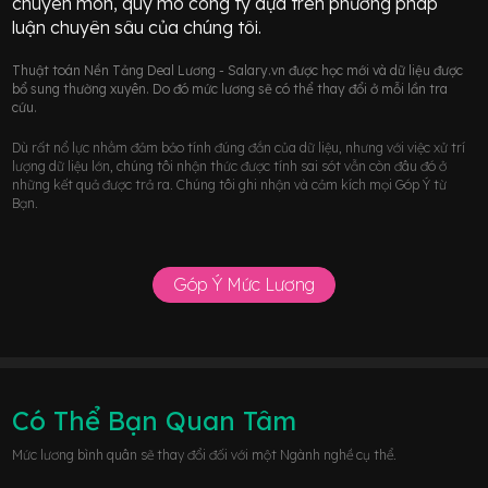
chuyên môn, quy mô công ty dựa trên phương pháp
luận chuyên sâu của chúng tôi.
Thuật toán Nền Tảng Deal Lương - Salary.vn được học mới và dữ liệu được
bổ sung thường xuyên. Do đó mức lương sẽ có thể thay đổi ở mỗi lần tra
cứu.
Dù rất nổ lực nhằm đảm bảo tính đúng đắn của dữ liệu, nhưng với việc xử trí
lượng dữ liệu lớn, chúng tôi nhận thức được tính sai sót vẫn còn đâu đó ở
những kết quả được trả ra. Chúng tôi ghi nhận và cảm kích mọi Góp Ý từ
Bạn.
Góp Ý Mức Lương
Có Thể Bạn Quan Tâm
Mức lương bình quân sẽ thay đổi đối với một Ngành nghề cụ thể.