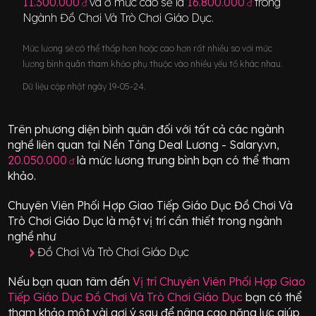
11.300.000
và ở mức cao sẽ là
16.800.000
trong
đ
đ
Ngành
Đồ Chơi Và Trò Chơi Giáo Dục
.
Mức lương sẽ có thể thấp hơn hoặc cao hơn rất nhiều so với mức
lương bình quân tham khảo phụ thuộc vào nhiều yếu tố khác nhau.
Dữ liệu cập nhật ngày 19-05-24.
Trên phương diện bình quân đối với tất cả các ngành
nghề liên quan tại Nền Tảng Deal Lương - Salary.vn,
20.050.000
là mức lương trung bình bạn có thể tham
đ
khảo.
Chuyên Viên Phối Hợp Giao Tiếp Giáo Dục Đồ Chơi Và
Trò Chơi Giáo Dục
là một vị trí
cần thiết
trong ngành
nghề như
Đồ Chơi Và Trò Chơi Giáo Dục
Nếu bạn quan tâm đến
Vị trí
Chuyên Viên Phối Hợp Giao
Tiếp Giáo Dục Đồ Chơi Và Trò Chơi Giáo Dục
bạn có thể
tham khảo một vài gợi ý sau để nâng cao năng lực giúp