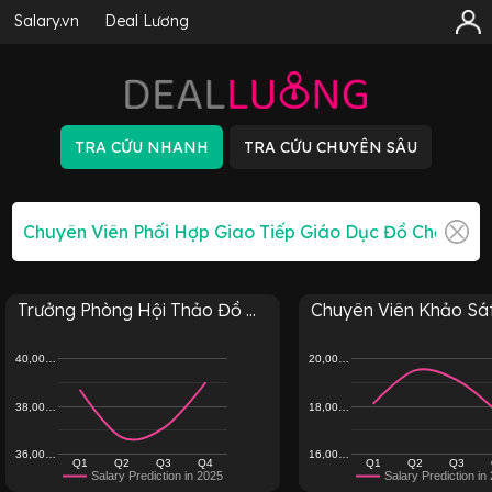
Salary.vn
Deal Lương
Trưởng Phòng Hội Thảo Đồ ...
Chuyên Viên Khảo Sát T
40,00…
20,00…
38,00…
18,00…
36,00…
16,00…
Q1
Q2
Q3
Q4
Q1
Q2
Q3
Salary Prediction in 2025
Salary Prediction in