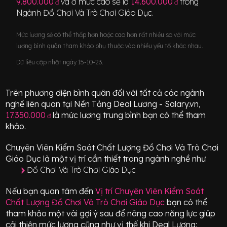
9.800.000
và ở mức cao sẽ là
14.600.000
trong
đ
đ
Ngành
Đồ Chơi Và Trò Chơi Giáo Dục
.
Mức lương sẽ có thể thấp hơn hoặc cao hơn rất nhiều so với mức
lương bình quân tham khảo phụ thuộc vào nhiều yếu tố khác nhau.
Dữ liệu cập nhật ngày 15-10-23.
Trên phương diện bình quân đối với tất cả các ngành
nghề liên quan tại Nền Tảng Deal Lương - Salary.vn,
17.350.000
là mức lương trung bình bạn có thể tham
đ
khảo.
Chuyên Viên Kiểm Soát Chất Lượng Đồ Chơi Và Trò Chơi
Giáo Dục
là một vị trí
cần thiết
trong ngành nghề như
Đồ Chơi Và Trò Chơi Giáo Dục
Nếu bạn quan tâm đến
Vị trí
Chuyên Viên Kiểm Soát
Chất Lượng Đồ Chơi Và Trò Chơi Giáo Dục
bạn có thể
tham khảo một vài gợi ý sau để nâng cao năng lực giúp
cải thiện mức lương cũng như vị thế khi Deal Lương: