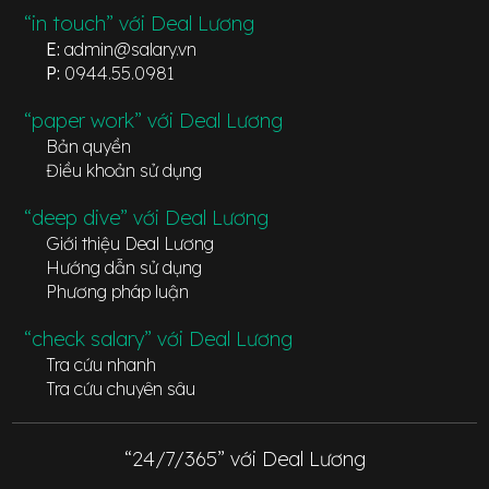
“in touch” với Deal Lương
E:
admin@salary.vn
P:
0944.55.0981
“paper work” với Deal Lương
Bản quyền
Điều khoản sử dụng
“deep dive” với Deal Lương
Giới thiệu Deal Lương
Hướng dẫn sử dụng
Phương pháp luận
“check salary” với Deal Lương
Tra cứu nhanh
Tra cứu chuyên sâu
“24/7/365” với Deal Lương