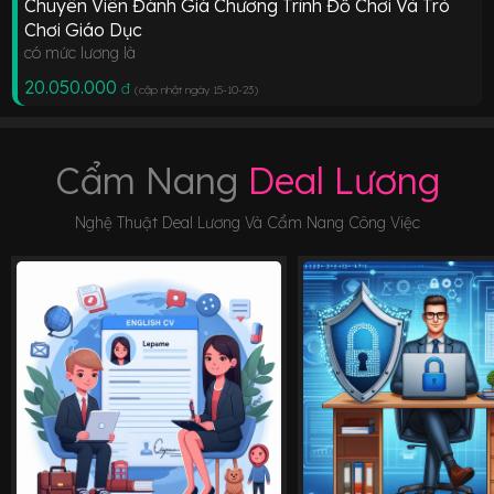
Chuyên Viên Đánh Giá Chương Trình Đồ Chơi Và Trò
Chơi Giáo Dục
có mức lương là
20.050.000
đ
(cập nhật ngày 15-10-23
)
Cẩm Nang
Deal Lương
Nghệ Thuật Deal Lương Và Cẩm Nang Công Việc