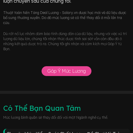
luận chuyên sâu của chúng tôi.
Thuật toán Nền Tảng Deal Lương - Salary.vn được học mới và dữ liệu được
bổ sung thường xuyên. Do đó mức lương sẽ có thể thay đổi ở mỗi lần tra
cứu.
Dù rất nổ lực nhằm đảm bảo tính đúng đắn của dữ liệu, nhưng với việc xử trí
lượng dữ liệu lớn, chúng tôi nhận thức được tính sai sót vẫn còn đâu đó ở
những kết quả được trả ra. Chúng tôi ghi nhận và cảm kích mọi Góp Ý từ
Bạn.
Góp Ý Mức Lương
Có Thể Bạn Quan Tâm
Mức lương bình quân sẽ thay đổi đối với một Ngành nghề cụ thể.