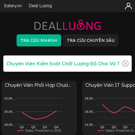
Salary.vn
Deal Lương
Chuyên Viên Phối Hợp Chươ...
Chuyên Viên IT Suppor
22,00…
18,00…
20,00…
16,00…
18,00…
14,00…
Q1
Q2
Q3
Q4
Q1
Q2
Q3
Salary Prediction in 2025
Salary Prediction in