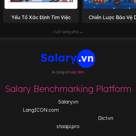
Yếu Tố Xác Định Tìm Việc
Chiến Lược Bảo Vệ 
Vuốt sang phải →
Ai cũng có
việc làm
Salary Benchmarking Platform
Salary.vn
LangICON.com
Dict.vn
staapi.pro