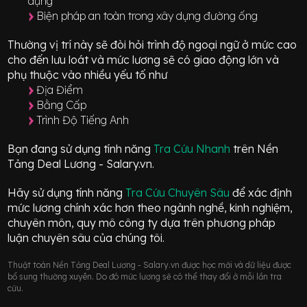
dựng
Biện pháp an toàn trong xây dựng đường ống
Thường vị trí này sẽ đòi hỏi trình độ ngoại ngữ ở mức
cao
cho đến lưu loát
và mức lương sẽ có giao động
lớn
và
phụ thuộc vào nhiều yếu tố như
Địa Điểm
Bằng Cấp
Trình Độ Tiếng Anh
Bạn đang sử dụng tính năng
Tra Cứu Nhanh
trên Nền
Tảng Deal Lương - Salary.vn.
Hãy sử dụng tính năng
Tra Cứu Chuyên Sâu
để xác định
mức lương chính xác hơn theo ngành nghề, kinh nghiệm,
chuyên môn, quy mô công ty dựa trên phương pháp
luận chuyên sâu của chúng tôi.
Thuật toán Nền Tảng Deal Lương - Salary.vn được học mới và dữ liệu được
bổ sung thường xuyên. Do đó mức lương sẽ có thể thay đổi ở mỗi lần tra
cứu.