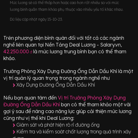
Mức lương sẽ có thể thấp hơn hoặc cao hơn rất nhiều so với mức
lương bình quân tham khảo phụ thuộc vào nhiều yếu tố khác nhau.
Dữ liệu cập nhật ngày 15-10-23.
Trên phương diện bình quân đối với tất cả các ngành
nghề liên quan tại Nền Tảng Deal Lương - Salary.vn,
42.250.000
là mức lương trung bình bạn có thể tham
đ
khảo.
Trưởng Phòng Xây Dựng Đường Ống Dẫn Dầu Khí
là một
vị trí
quản lý quan trọng
trong ngành nghề như
Xây Dựng Đường Ống Dẫn Dầu Khí
Nếu bạn quan tâm đến
Vị trí
Trưởng Phòng Xây Dựng
Đường Ống Dẫn Dầu Khí
bạn có thể tham khảo một vài
gợi ý sau để nâng cao năng lực giúp cải thiện mức lương
cũng như vị thế khi Deal Lương:
Giám sát và phát hiện rò rỉ đường ống
Kiểm tra và kiểm soát chất lượng trong quá trình xây