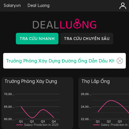
Salary.vn
Deal Lương
Trưởng Phòng Xây Dựng
Thợ Lắp Ống
70,00…
26,00…
65,00…
24,00…
60,00…
22,00…
Q1
Q2
Q3
Q4
Q1
Q2
Q3
Salary Prediction in 2025
Salary Prediction in