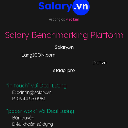
Ai cũng có
việc làm
Salary Benchmarking Platform
Salary.vn
LangICON.com
Dict.vn
staapi.pro
“in touch” với Deal Lương
E:
admin@salary.vn
P:
0944.55.0981
“paper work” với Deal Lương
Bản quyền
Điều khoản sử dụng