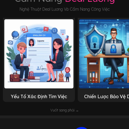
Nghệ Thuật Deal Lương Và Cẩm Nang Công Việc
Yếu Tố Xác Định Tìm Việc
Chiến Lược Bảo Vệ 
Vuốt sang phải →