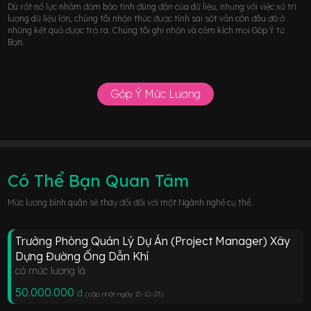
Dù rất nổ lực nhằm đảm bảo tính đúng đắn của dữ liệu, nhưng với việc xử trí
lượng dữ liệu lớn, chúng tôi nhận thức được tính sai sót vẫn còn đâu đó ở
những kết quả được trả ra. Chúng tôi ghi nhận và cảm kích mọi Góp Ý từ
Bạn.
Góp Ý Mức Lương
Có Thể Bạn Quan Tâm
Mức lương bình quân sẽ thay đổi đối với một Ngành nghề cụ thể.
Trưởng Phòng Quản Lý Dự Án (Project Manager) Xây
Dựng Đường Ống Dẫn Khí
có mức lương là
50.000.000
đ
(cập nhật ngày 15-10-23
)