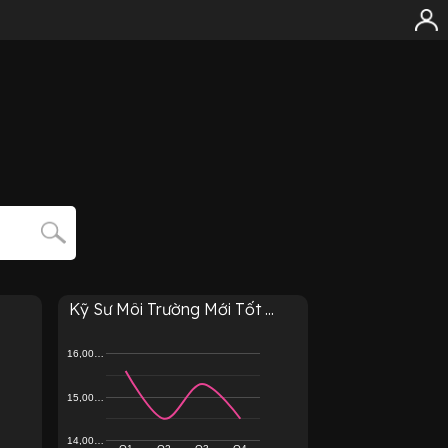
Kỹ Sư Môi Trường Mới Tốt ...
16,00…
15,00…
14,00…
Q1
Q2
Q3
Q4