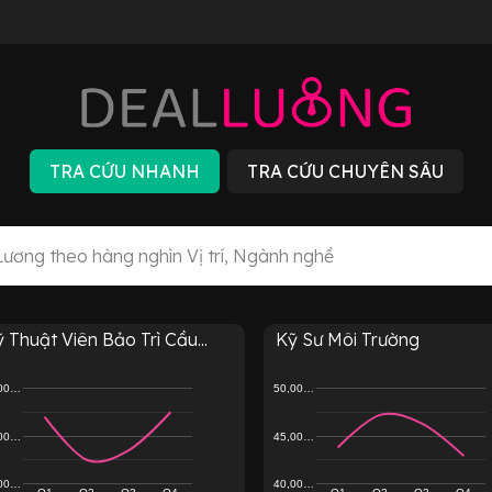
 Thuật Viên Bảo Trì Cầu...
Kỹ Sư Môi Trường
,00…
50,00…
,00…
45,00…
,00…
40,00…
Q1
Q2
Q3
Q4
Q1
Q2
Q3
Q4