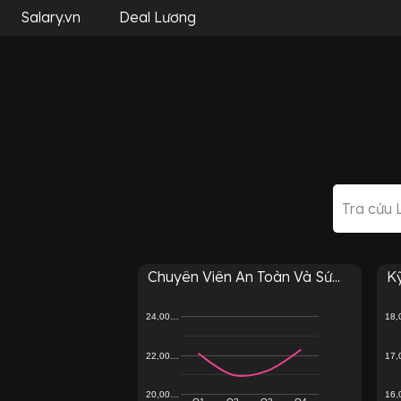
Salary.vn
Deal Lương
Chuyên Viên An Toàn Và Sứ...
Kỹ
24,00…
18
22,00…
17
20,00…
16
Q1
Q2
Q3
Q4