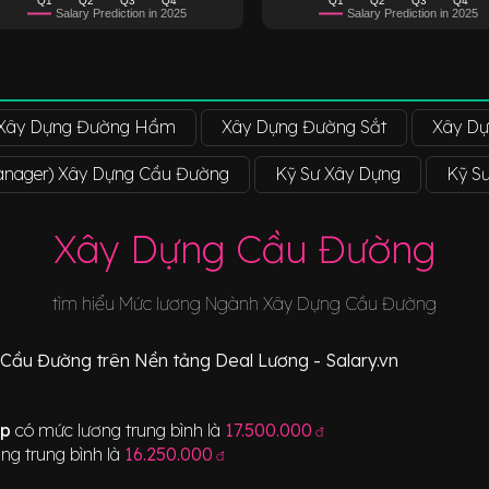
Salary Prediction in 2025
Salary Prediction in 2025
Xây Dựng Đường Hầm
Xây Dựng Đường Sắt
Xây Dự
Manager) Xây Dựng Cầu Đường
Kỹ Sư Xây Dựng
Kỹ S
Xây Dựng Cầu Đường
tìm hiểu Mức lương Ngành
Xây Dựng Cầu Đường
 Cầu Đường
trên Nền tảng Deal Lương - Salary.vn
ệp
có mức lương trung bình là
17.500.000
đ
ng trung bình là
16.250.000
đ