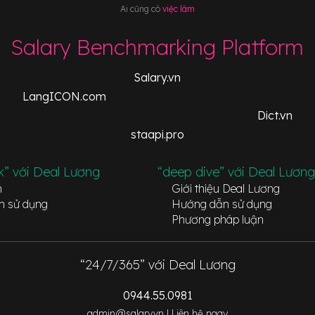
Ai cũng có
việc làm
Salary Benchmarking Platform
Salary.vn
LangICON.com
Dict.vn
staapi.pro
k” với Deal Lương
“deep dive” với Deal Lương
n
Giới thiệu Deal Lương
n sử dụng
Hướng dẫn sử dụng
Phương pháp luận
“24/7/365” với Deal Lương
0944.55.0981
admin@salary.vn |
Liên hệ ngay