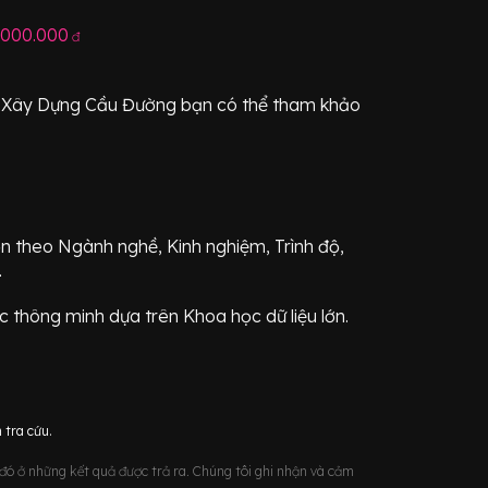
.000.000
đ
h
Xây Dựng Cầu Đường
bạn có thể tham khảo
ơn theo Ngành nghề, Kinh nghiệm, Trình độ,
.
 thông minh dựa trên Khoa học dữ liệu lớn.
 tra cứu.
u đó ở những kết quả được trả ra. Chúng tôi ghi nhận và cảm