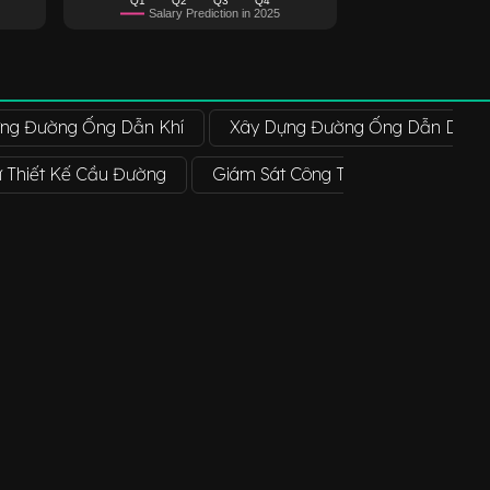
Salary Prediction in 2025
ng Đường Ống Dẫn Khí
Xây Dựng Đường Ống Dẫn Dầu K
ư Thiết Kế Cầu Đường
Giám Sát Công Trường
Chuyên