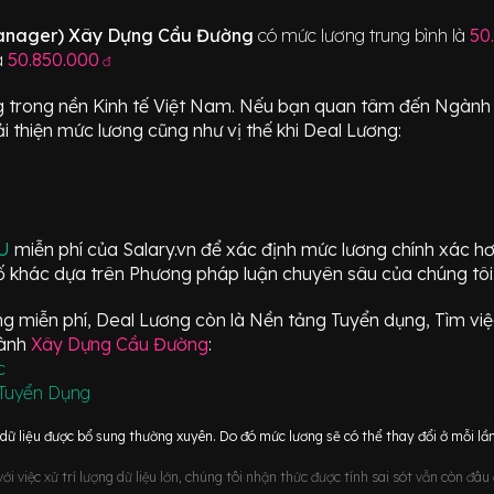
Manager) Xây Dựng Cầu Đường
có mức lương trung bình là
50
à
50.850.000
đ
g trong nền Kinh tế Việt Nam. Nếu bạn quan tâm đến Ngàn
i thiện mức lương cũng như vị thế khi Deal Lương:
ÂU
miễn phí của Salary.vn để xác định mức lương chính xác h
 khác dựa trên Phương pháp luận chuyên sâu của chúng tôi
 miễn phí, Deal Lương còn là Nền tảng Tuyển dụng, Tìm việc
gành
Xây Dựng Cầu Đường
:
c
Tuyển Dụng
ữ liệu được bổ sung thường xuyên. Do đó mức lương sẽ có thể thay đổi ở mỗi lần
i việc xử trí lượng dữ liệu lớn, chúng tôi nhận thức được tính sai sót vẫn còn đâ