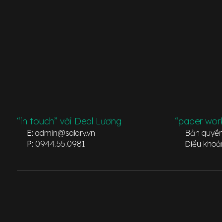
“in touch” với Deal Lương
“paper wor
E:
admin@salary.vn
Bản quyề
P:
0944.55.0981
Điều khoả