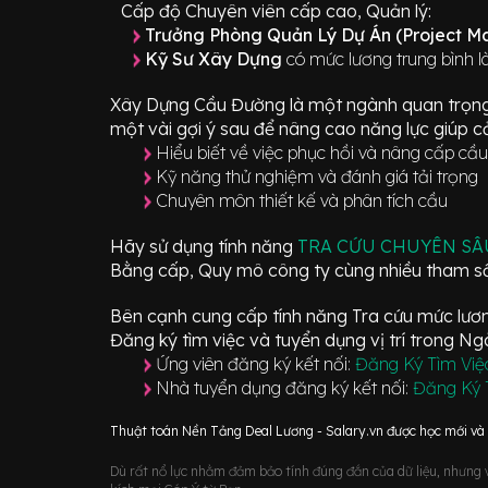
Cấp độ Chuyên viên cấp cao, Quản lý:
Trưởng Phòng Quản Lý Dự Án (Project 
Kỹ Sư Xây Dựng
có mức lương trung bình l
Xây Dựng Cầu Đường
là một ngành quan trọn
một vài gợi ý sau để nâng cao năng lực giúp cả
Hiểu biết về việc phục hồi và nâng cấp cầu
Kỹ năng thử nghiệm và đánh giá tải trọng
Chuyên môn thiết kế và phân tích cầu
Hãy sử dụng tính năng
TRA CỨU CHUYÊN S
Bằng cấp, Quy mô công ty cùng nhiều tham số
Bên cạnh cung cấp tính năng Tra cứu mức lương
Đăng ký tìm việc và tuyển dụng vị trí
trong N
Ứng viên đăng ký kết nối:
Đăng Ký Tìm Việ
Nhà tuyển dụng đăng ký kết nối:
Đăng Ký 
Thuật toán Nền Tảng Deal Lương - Salary.vn được học mới và d
Dù rất nổ lực nhằm đảm bảo tính đúng đắn của dữ liệu, nhưng vớ