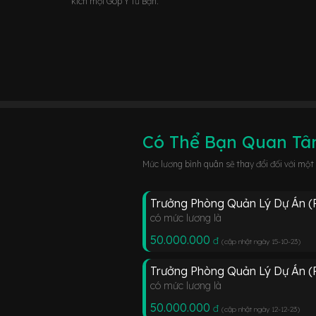
kích mọi Góp Ý từ Bạn.
Có Thể Bạn Quan T
Mức lương bình quân sẽ thay đổi đối với một
Trưởng Phòng Quản Lý Dự Án (
có mức lương là
50.000.000
đ
(cập nhật ngày 15-10-23
)
Trưởng Phòng Quản Lý Dự Án (
có mức lương là
50.000.000
đ
(cập nhật ngày 12-12-23
)