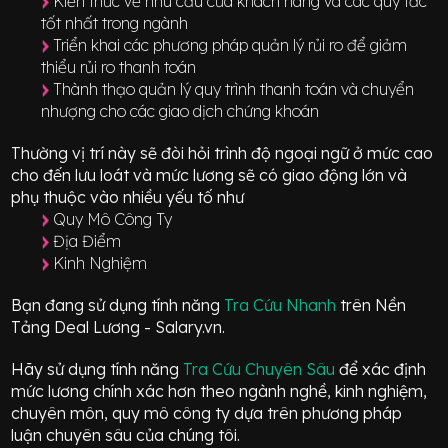
Kiến thức về nhu cầu của khách hàng và các quy tắc
tốt nhất trong ngành
Triển khai các phương pháp quản lý rủi ro để giảm
thiểu rủi ro thanh toán
Thành thạo quản lý quy trình thanh toán và chuyển
nhượng cho các giao dịch chứng khoán
Thường vị trí này sẽ đòi hỏi trình độ ngoại ngữ ở mức
cao
cho đến lưu loát
và mức lương sẽ có giao động
lớn
và
phụ thuộc vào nhiều yếu tố như
Quy Mô Công Ty
Địa Điểm
Kinh Nghiệm
Bạn đang sử dụng tính năng
Tra Cứu Nhanh
trên Nền
Tảng Deal Lương - Salary.vn.
Hãy sử dụng tính năng
Tra Cứu Chuyên Sâu
để xác định
mức lương chính xác hơn theo ngành nghề, kinh nghiệm,
chuyên môn, quy mô công ty dựa trên phương pháp
luận chuyên sâu của chúng tôi.