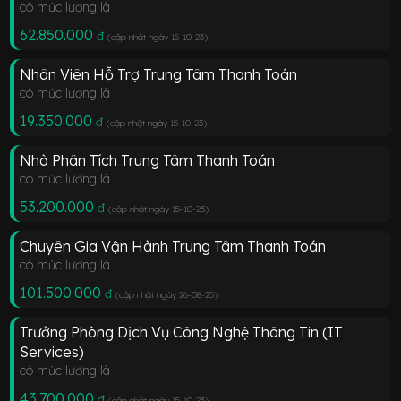
có mức lương là
62.850.000
đ
(cập nhật ngày 15-10-23
)
Nhân Viên Hỗ Trợ Trung Tâm Thanh Toán
có mức lương là
19.350.000
đ
(cập nhật ngày 15-10-23
)
Nhà Phân Tích Trung Tâm Thanh Toán
có mức lương là
53.200.000
đ
(cập nhật ngày 15-10-23
)
Chuyên Gia Vận Hành Trung Tâm Thanh Toán
có mức lương là
101.500.000
đ
(cập nhật ngày 26-08-25
)
Trưởng Phòng Dịch Vụ Công Nghệ Thông Tin (IT
Services)
có mức lương là
43.700.000
đ
(cập nhật ngày 15-10-23
)