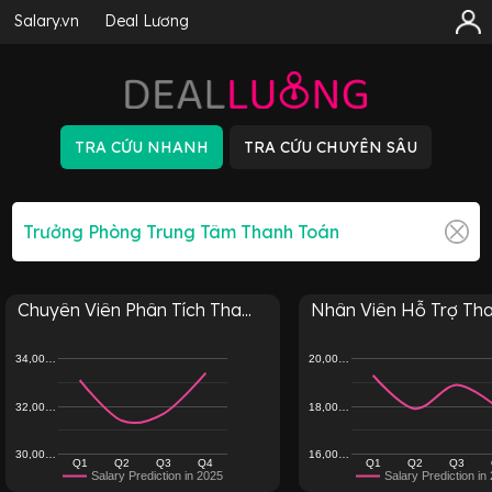
Salary.vn
Deal Lương
Chuyên Viên Phân Tích Tha...
Nhân Viên Hỗ Trợ Than
34,00…
20,00…
32,00…
18,00…
30,00…
16,00…
Q1
Q2
Q3
Q4
Q1
Q2
Q3
Salary Prediction in 2025
Salary Prediction in