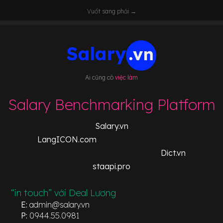
Vuốt sang phải →
Ai cũng có
việc làm
Salary Benchmarking Platform
Salary.vn
LangICON.com
Dict.vn
staapi.pro
“in touch” với Deal Lương
E:
admin@salary.vn
P:
0944.55.0981