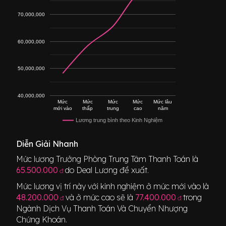
70,000,000
60,000,000
50,000,000
40,000,000
Mức
Mức
Mức
Mức
Mức lâu
mới vào
thấp
trung
cao
năm
Lương trung bình theo Kinh Nghiệm
Diễn Giải Nhanh
Mức lương
Trưởng Phòng Trung Tâm Thanh Toán
là
65.500.000
do Deal Lương đề xuất.
đ
Mức lương vị trí này với kinh nghiệm ở mức mới vào là
48.200.000
và ở mức cao sẽ là
77.400.000
trong
đ
đ
Ngành
Dịch Vụ Thanh Toán Và Chuyển Nhượng
Chứng Khoán
.