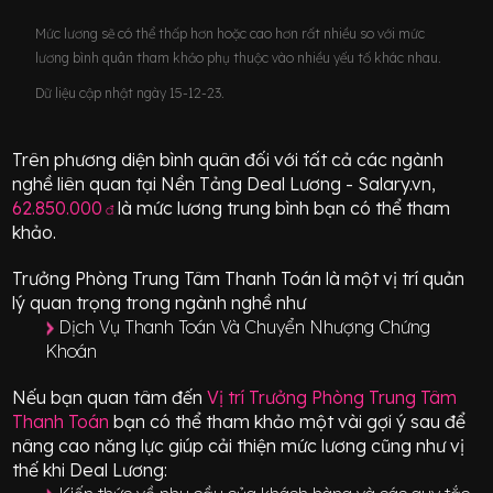
Mức lương sẽ có thể thấp hơn hoặc cao hơn rất nhiều so với mức
lương bình quân tham khảo phụ thuộc vào nhiều yếu tố khác nhau.
Dữ liệu cập nhật ngày 15-12-23.
Trên phương diện bình quân đối với tất cả các ngành
nghề liên quan tại Nền Tảng Deal Lương - Salary.vn,
62.850.000
là mức lương trung bình bạn có thể tham
đ
khảo.
Trưởng Phòng Trung Tâm Thanh Toán
là một vị trí
quản
lý quan trọng
trong ngành nghề như
Dịch Vụ Thanh Toán Và Chuyển Nhượng Chứng
Khoán
Nếu bạn quan tâm đến
Vị trí
Trưởng Phòng Trung Tâm
Thanh Toán
bạn có thể tham khảo một vài gợi ý sau để
nâng cao năng lực giúp cải thiện mức lương cũng như vị
thế khi Deal Lương: