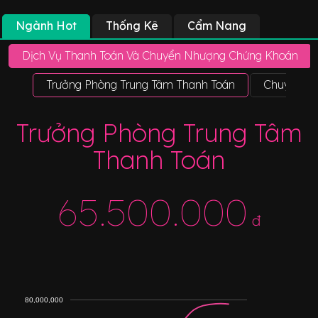
Ngành Hot
Thống Kê
Cẩm Nang
Dịch Vụ Thanh Toán Và Chuyển Nhượng Chứng Khoán
Trưởng Phòng Trung Tâm Thanh Toán
Chuyên Vi
Trưởng Phòng Trung Tâm
Thanh Toán
65.500.000
đ
80,000,000