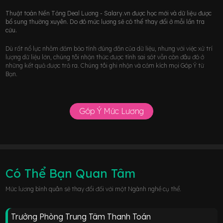
Thuật toán Nền Tảng Deal Lương - Salary.vn được học mới và dữ liệu được
bổ sung thường xuyên. Do đó mức lương sẽ có thể thay đổi ở mỗi lần tra
cứu.
Dù rất nổ lực nhằm đảm bảo tính đúng đắn của dữ liệu, nhưng với việc xử trí
lượng dữ liệu lớn, chúng tôi nhận thức được tính sai sót vẫn còn đâu đó ở
những kết quả được trả ra. Chúng tôi ghi nhận và cảm kích mọi Góp Ý từ
Bạn.
Góp Ý Mức Lương
Có Thể Bạn Quan Tâm
Mức lương bình quân sẽ thay đổi đối với một Ngành nghề cụ thể.
Trưởng Phòng Trung Tâm Thanh Toán