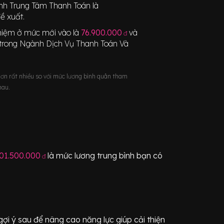
nh Trung Tâm Thanh Toán
là
ề xuất.
nghiệm ở mức mới vào là
76.900.000
và
đ
trong Ngành
Dịch Vụ Thanh Toán Và
hơn rất nhiều so với mức lương bình quân tham
hau.
01.500.000
là mức lương trung bình bạn có
đ
i ý sau để nâng cao năng lực giúp cải thiện