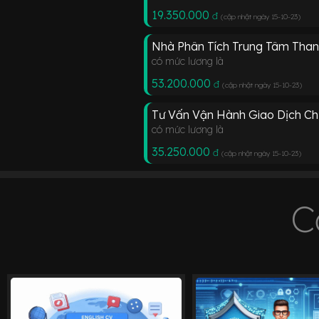
19.350.000
đ
(cập nhật ngày 15-10-23
)
Nhà Phân Tích Trung Tâm Than
có mức lương là
53.200.000
đ
(cập nhật ngày 15-10-23
)
Tư Vấn Vận Hành Giao Dịch C
có mức lương là
35.250.000
đ
(cập nhật ngày 15-10-23
)
C