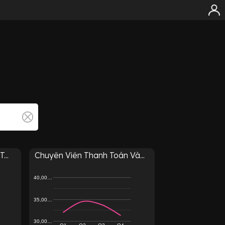
...
Chuyên Viên Thanh Toán Và...
40,00…
35,00…
30,00…
Q1
Q2
Q3
Q4