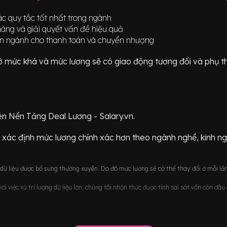
c quy tắc tốt nhất trong ngành
àng và giải quyết vấn đề hiệu quả
uẩn ngành cho thanh toán và chuyển nhượng
ữ ở mức
khá
và mức lương sẽ có giao động
tương đối
và phụ t
ên Nền Tảng Deal Lương - Salary.vn.
 xác định mức lương chính xác hơn theo ngành nghề, kinh n
ữ liệu được bổ sung thường xuyên. Do đó mức lương sẽ có thể thay đổi ở mỗi lần
i việc xử trí lượng dữ liệu lớn, chúng tôi nhận thức được tính sai sót vẫn còn đâ