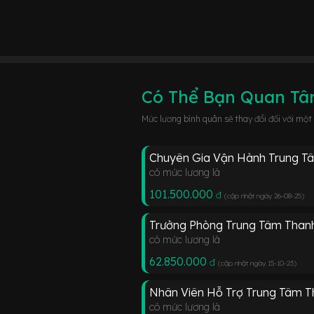
Có Thể Bạn Quan T
Mức lương bình quân sẽ thay đổi đối với một
Chuyên Gia Vận Hành Trung T
có mức lương là
101.500.000
đ
(cập nhật ngày 26-08-25
)
Trưởng Phòng Trung Tâm Than
có mức lương là
62.850.000
đ
(cập nhật ngày 15-10-23
)
Nhân Viên Hỗ Trợ Trung Tâm T
có mức lương là