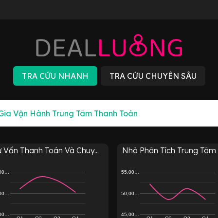
 Vấn Thanh Toán Và Chuy...
Nhà Phân Tích Trung Tâm T
,00…
55,00…
,00…
50,00…
,00…
45,00…
Q1
Q2
Q3
Q4
Q1
Q2
Q3
Q4