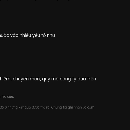
huộc vào nhiều yếu tố như
ghiệm, chuyên môn, quy mô công ty dựa trên
 tra cứu.
u đó ở những kết quả được trả ra. Chúng tôi ghi nhận và cảm