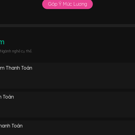
Góp Ý Mức Lương
âm
 Ngành nghề cụ thể.
âm Thanh Toán
h Toán
hanh Toán