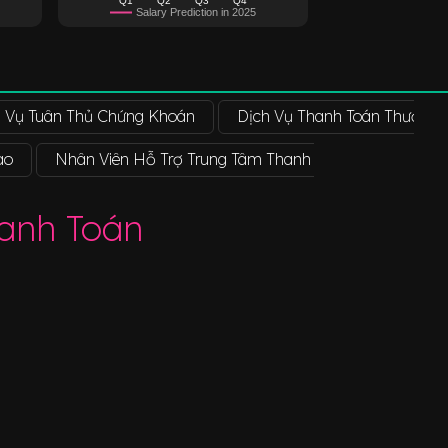
Salary Prediction in 2025
h Vụ Tuân Thủ Chứng Khoán
Dịch Vụ Thanh Toán Thương 
ao
Nhân Viên Hỗ Trợ Trung Tâm Thanh Toán
Nhà Phâ
anh Toán