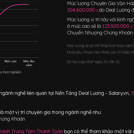
Mức lương
Chuyên Gia Vận Hà
104.600.000
do Deal Lương đ
đ
Mức lương vị trí này với kinh 
ở mức cao sẽ là
123.500.000
đ
Chuyển Nhượng Chứng Khoán
.
Mức lương sẽ có thể thấp hơn hoặc cao 
khảo phụ thuộc vào nhiều yếu tố khác n
Mức cao
Mức lâu
Dữ liệu cập nhật ngày 26-08-25.
năm
eo Kinh Nghiệm
 ngành nghề liên quan tại Nền Tảng Deal Lương - Salary.vn,
1
là một vị trí
chuyên gia
trong ngành nghề như
Chứng Khoán
Hành Trung Tâm Thanh Toán
bạn có thể tham khảo một vài gợ