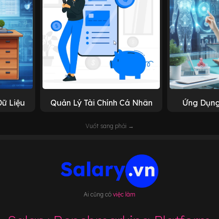
Dữ Liệu
Quản Lý Tài Chính Cá Nhân
Ứng Dụng
Vuốt sang phải →
Ai cũng có
việc làm