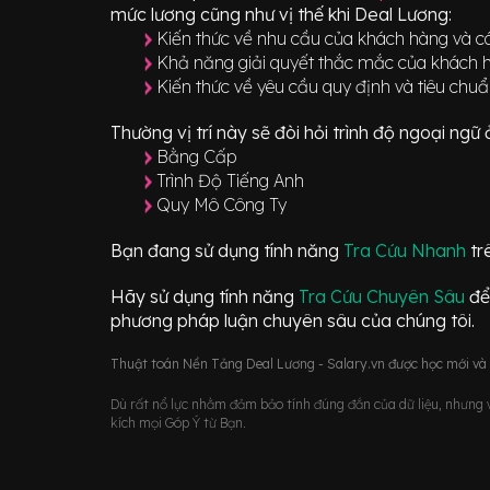
mức lương cũng như vị thế khi Deal Lương:
Kiến thức về nhu cầu của khách hàng và cá
Khả năng giải quyết thắc mắc của khách h
Kiến thức về yêu cầu quy định và tiêu ch
Thường vị trí này sẽ đòi hỏi trình độ ngoại ng
Bằng Cấp
Trình Độ Tiếng Anh
Quy Mô Công Ty
Bạn đang sử dụng tính năng
Tra Cứu Nhanh
tr
Hãy sử dụng tính năng
Tra Cứu Chuyên Sâu
để
phương pháp luận chuyên sâu của chúng tôi.
Thuật toán Nền Tảng Deal Lương - Salary.vn được học mới và d
Dù rất nổ lực nhằm đảm bảo tính đúng đắn của dữ liệu, nhưng vớ
kích mọi Góp Ý từ Bạn.