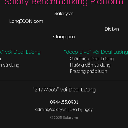
Salary Benchmarking Platform
Salary.vn
LangICON.com
Dict.vn
staapi.pro
k” với Deal Lương
“deep dive” với Deal Lương
n
Giới thiệu Deal Lương
n sử dụng
Hướng dẫn sử dụng
Phương pháp luận
“24/7/365” với Deal Lương
0944.55.0981
admin@salary.vn |
Liên hệ ngay
© 2025 Salary.vn