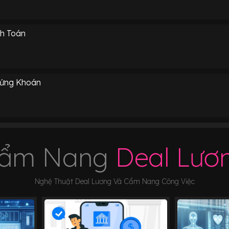
h Toán
hứng Khoán
ẩm Nang
Deal Lươ
Nghệ Thuật Deal Lương Và Cẩm Nang Công Việc