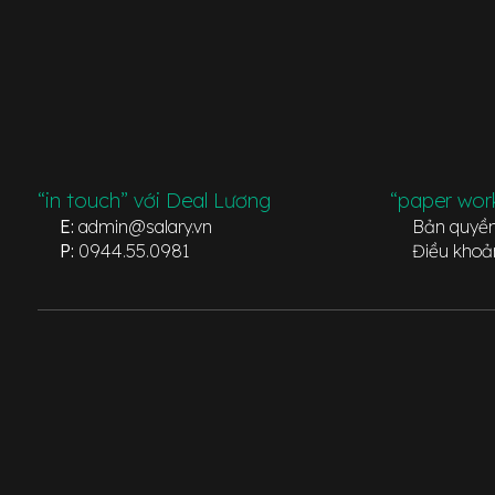
“in touch” với Deal Lương
“paper wor
E:
admin@salary.vn
Bản quyề
P:
0944.55.0981
Điều khoả