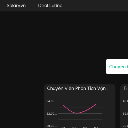
Salary.vn
Deal Lương
Chuyên Viên Phân Tích Vận...
Tư
24,00…
40
22,00…
35
20,00…
30
Q1
Q2
Q3
Q4