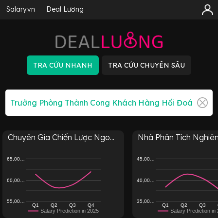
Salary.vn
Deal Lương
Chuyên Gia Chiến Lược Ngo...
Nhà Phân Tích Nghiên 
65,00…
45,00…
60,00…
40,00…
55,00…
35,00…
Q1
Q2
Q3
Q4
Q1
Q2
Q3
Salary Prediction in 2025
Salary Prediction in