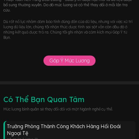
bổ sung thường xuyên. Do đó mức lương sẽ có thể thay đổi ở mỗi lần tra
cứu.
Dù rất nổ lực nhằm đảm bảo tính đúng đắn của dữ liệu, nhưng với việc xử trí
lượng dữ liệu lớn, chúng tôi nhận thức được tính sai sót vẫn còn đâu đó ở
những kết quả được trả ra. Chúng tôi ghi nhận và cảm kích mọi Góp Ý từ
Bạn.
Góp Ý Mức Lương
Có Thể Bạn Quan Tâm
Mức lương bình quân sẽ thay đổi đối với một Ngành nghề cụ thể.
Trưởng Phòng Thành Công Khách Hàng Hối Đoái
Ngoại Tệ