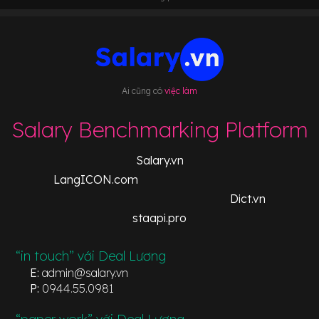
Ai cũng có
việc làm
Salary Benchmarking Platform
Salary.vn
LangICON.com
Dict.vn
staapi.pro
“in touch” với Deal Lương
E:
admin@salary.vn
P:
0944.55.0981