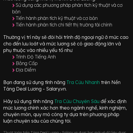
Sử dụng các phương pháp phân tích kỹ thuật và cơ
bản
Tiến hành phân tích kỹ thuật và cơ bản
Tiến hành phân tích chi tiết thị trường tài chính
Thường vị trí này sẽ đòi hỏi trình độ ngoại ngữ ở mức
cao
cho đến lưu loát
và mức lương sẽ có giao động
lớn
và
phụ thuộc vào nhiều yếu tố như
Trình Độ Tiếng Anh
Bằng Cấp
Địa Điểm
Bạn đang sử dụng tính năng
Tra Cứu Nhanh
trên Nền
Tảng Deal Lương - Salary.vn.
Hãy sử dụng tính năng
Tra Cứu Chuyên Sâu
để xác định
mức lương chính xác hơn theo ngành nghề, kinh nghiệm,
chuyên môn, quy mô công ty dựa trên phương pháp
luận chuyên sâu của chúng tôi.
Thuật toán Nền Tảng Deal Lương - Salary.vn được học mới và dữ liệu được