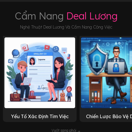
Cẩm Nang
Deal Lương
Nghệ Thuật Deal Lương Và Cẩm Nang Công Việc
Yếu Tố Xác Định Tìm Việc
Chiến Lược Bảo Vệ 
Vuốt sang phải →