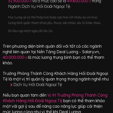
31.900.000
và ở mức cao sẽ là
49.600.000
trong
đ
đ
Ngành
Dịch Vụ Hối Đoái Ngoại Tệ
.
Mức lương sẽ có thể thấp hơn hoặc cao hơn rất nhiều so với mức
lương bình quân tham khảo phụ thuộc vào nhiều yếu tố khác nhau.
Dữ liệu cập nhật ngày 05-06-26.
Trên phương diện bình quân đối với tất cả các ngành
nghề liên quan tại Nền Tảng Deal Lương - Salary.vn,
40.000.000
là mức lương trung bình bạn có thể tham
đ
khảo.
Trưởng Phòng Thành Công Khách Hàng Hối Đoái Ngoại
Tệ
là một vị trí
quản lý quan trọng
trong ngành nghề như
Dịch Vụ Hối Đoái Ngoại Tệ
Nếu bạn quan tâm đến
Vị trí
Trưởng Phòng Thành Công
Khách Hàng Hối Đoái Ngoại Tệ
bạn có thể tham khảo
một vài gợi ý sau để nâng cao năng lực giúp cải thiện
mức lương cũng như vị thế khi Deal Lương: