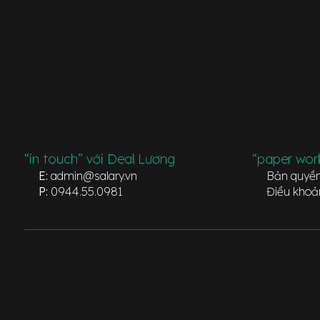
“in touch” với Deal Lương
“paper wor
E:
admin@salary.vn
Bản quyề
P:
0944.55.0981
Điều khoả