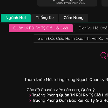
Salary Prediction in 2025
Ngành Hot
Thống Kê
Cẩm Nang
Quản Lý Rủi Ro Tỷ Giá Hối Đoái
Dịch Vụ Hối Đoá
Giám Đốc Điều Hành Quản Trị Rủi Ro Tỷ G
Q
Tham khảo
Mức lương
trong Ngành
Quản Lý R
Cấp độ Chuyên viên cấp cao, Quản lý:
Trưởng Phòng Quản Trị Rủi Ro Tỷ Giá Hố
Trưởng Phòng Đảm Bảo Rủi Ro Tỷ Giá Hố