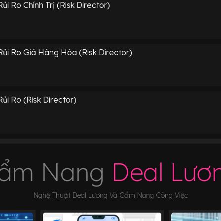
i Ro Chính Trị (Risk Director)
ủi Ro Giá Hàng Hóa (Risk Director)
i Ro (Risk Director)
ẩm Nang
Deal Lươ
Nghệ Thuật Deal Lương Và Cẩm Nang Công Việc