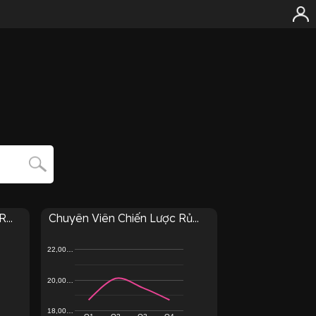
...
Chuyên Viên Chiến Lược Rủ...
22,00…
20,00…
18,00…
Q1
Q2
Q3
Q4