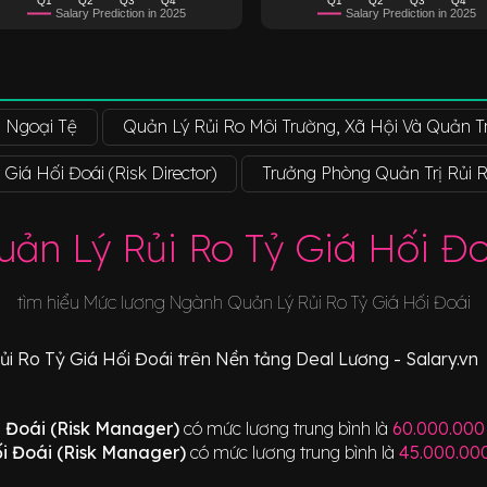
Salary Prediction in 2025
Salary Prediction in 2025
i Ngoại Tệ
Quản Lý Rủi Ro Môi Trường, Xã Hội Và Quản T
iá Hối Đoái (Risk Director)
Trưởng Phòng Quản Trị Rủi R
uản Lý Rủi Ro Tỷ Giá Hối Đo
tìm hiểu Mức lương Ngành
Quản Lý Rủi Ro Tỷ Giá Hối Đoái
ủi Ro Tỷ Giá Hối Đoái
trên Nền tảng Deal Lương - Salary.vn
i Đoái (Risk Manager)
có mức lương trung bình là
60.000.000
i Đoái (Risk Manager)
có mức lương trung bình là
45.000.00