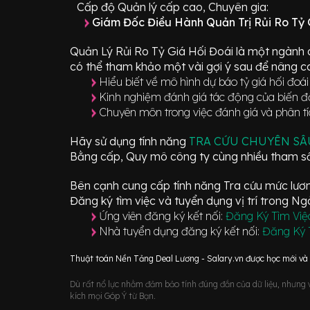
Cấp độ Quản lý cấp cao, Chuyên gia:
Giám Đốc Điều Hành Quản Trị Rủi Ro Tỷ G
Quản Lý Rủi Ro Tỷ Giá Hối Đoái
là một ngành 
có thể tham khảo một vài gợi ý sau để nâng ca
Hiểu biết về mô hình dự báo tỷ giá hối đo
Kinh nghiệm đánh giá tác động của biến động
Chuyên môn trong việc đánh giá và phân tích
Hãy sử dụng tính năng
TRA CỨU CHUYÊN S
Bằng cấp, Quy mô công ty cùng nhiều tham số
Bên cạnh cung cấp tính năng Tra cứu mức lương
Đăng ký tìm việc và tuyển dụng vị trí
trong N
Ứng viên đăng ký kết nối:
Đăng Ký Tìm Việ
Nhà tuyển dụng đăng ký kết nối:
Đăng Ký 
Thuật toán Nền Tảng Deal Lương - Salary.vn được học mới và d
Dù rất nổ lực nhằm đảm bảo tính đúng đắn của dữ liệu, nhưng vớ
kích mọi Góp Ý từ Bạn.