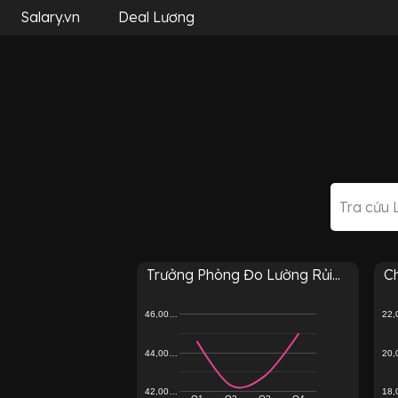
Salary.vn
Deal Lương
Trưởng Phòng Đo Lường Rủi...
Ch
46,00…
22
44,00…
20
42,00…
18
Q1
Q2
Q3
Q4