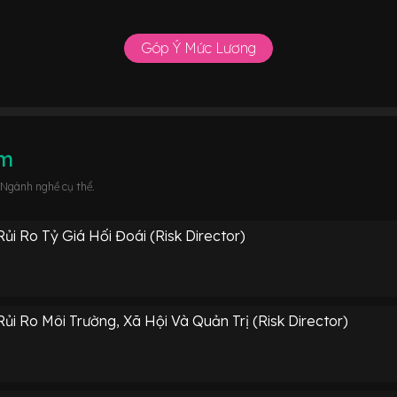
Góp Ý Mức Lương
âm
 Ngành nghề cụ thể.
i Ro Tỷ Giá Hối Đoái (Risk Director)
i Ro Môi Trường, Xã Hội Và Quản Trị (Risk Director)