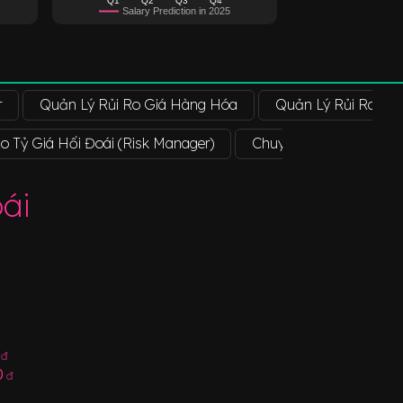
Salary Prediction in 2025
r
Quản Lý Rủi Ro Giá Hàng Hóa
Quản Lý Rủi Ro Phá
o Tỷ Giá Hối Đoái (Risk Manager)
Chuyên Viên Cao Cấp P
ái
đ
0
đ