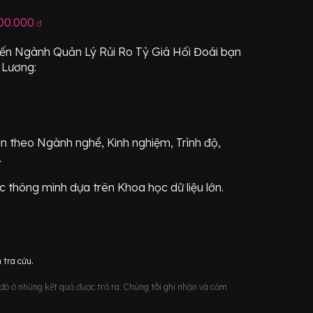
00.000
đ
 đến Ngành
Quản Lý Rủi Ro Tỷ Giá Hối Đoái
bạn
 Lương:
ơn theo Ngành nghề, Kinh nghiệm, Trình độ,
.
 thông minh dựa trên Khoa học dữ liệu lớn.
 tra cứu.
u đó ở những kết quả được trả ra. Chúng tôi ghi nhận và cảm