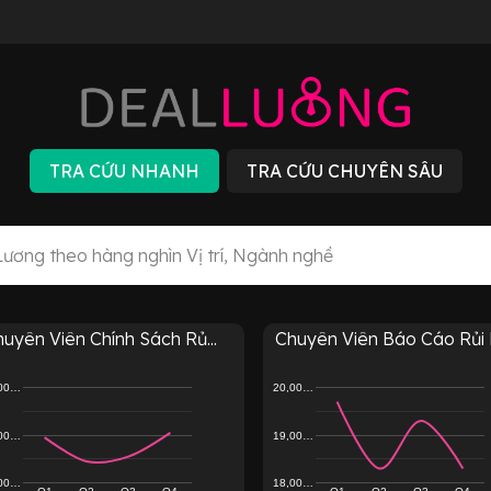
uyên Viên Chính Sách Rủ...
Chuyên Viên Báo Cáo Rủi R
,00…
20,00…
,00…
19,00…
,00…
18,00…
Q1
Q2
Q3
Q4
Q1
Q2
Q3
Q4