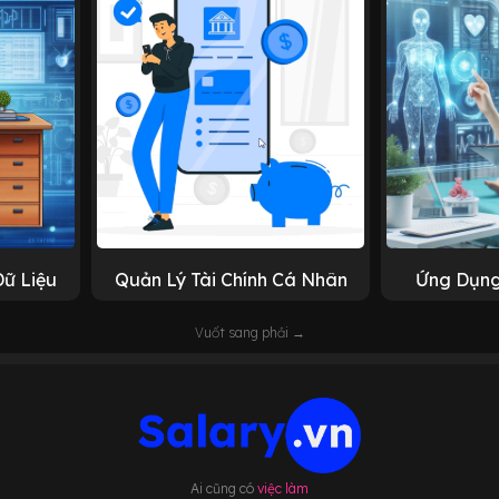
Dữ Liệu
Quản Lý Tài Chính Cá Nhân
Ứng Dụng
Vuốt sang phải →
Ai cũng có
việc làm