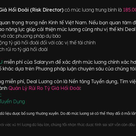
iá Hối Đoái (Risk Director)
có mức lương trung bình là
185.0
quan trọng trong nền Kinh tế Việt Nam. Nếu bạn quan tâm
o năng lực giúp cải thiện mức lương cũng như vị thế khi Deal
ái và các phương pháp dự báo
 tỷ giá hối đoái đối với các vị thế tài chính
 rủi ro tỷ giá hối đoái
ÂU
miễn phí của Salary.vn để xác định mức lương chính xác h
 khác dựa trên Phương pháp luận chuyên sâu của chúng tôi
 miễn phí, Deal Lương còn là Nền tảng Tuyển dụng, Tìm việc
gành
Quản Lý Rủi Ro Tỷ Giá Hối Đoái
:
c
Tuyển Dụng
ữ liệu được bổ sung thường xuyên. Do đó mức lương sẽ có thể thay đổi ở mỗi lần
i việc xử trí lượng dữ liệu lớn, chúng tôi nhận thức được tính sai sót vẫn còn đâ