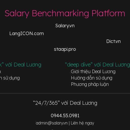
Salary Benchmarking Platform
Salary.vn
LangICON.com
Dict.vn
staapi.pro
k” với Deal Lương
“deep dive” với Deal Lương
n
Giới thiệu Deal Lương
n sử dụng
Hướng dẫn sử dụng
Phương pháp luận
“24/7/365” với Deal Lương
0944.55.0981
admin@salary.vn |
Liên hệ ngay