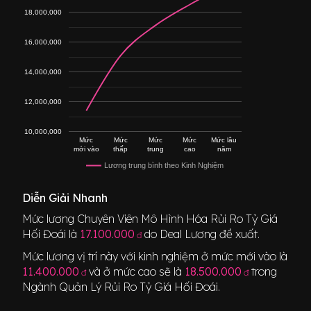
18,000,000
16,000,000
14,000,000
12,000,000
10,000,000
Mức
Mức
Mức
Mức
Mức lâu
mới vào
thấp
trung
cao
năm
Lương trung bình theo Kinh Nghiệm
Diễn Giải Nhanh
Mức lương
Chuyên Viên Mô Hình Hóa Rủi Ro Tỷ Giá
Hối Đoái
là
17.100.000
do Deal Lương đề xuất.
đ
Mức lương vị trí này với kinh nghiệm ở mức mới vào là
11.400.000
và ở mức cao sẽ là
18.500.000
trong
đ
đ
Ngành
Quản Lý Rủi Ro Tỷ Giá Hối Đoái
.