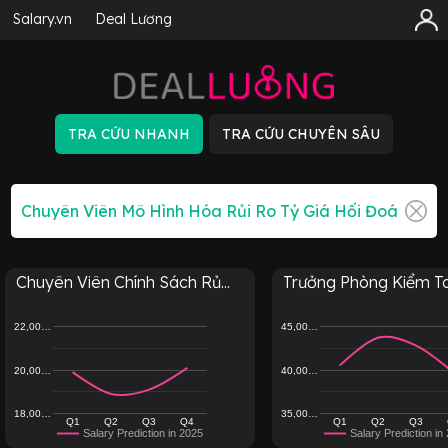
Salary.vn
Deal Lương
Chuyên Viên Chính Sách Rủ...
Trưởng Phòng Kiểm To
22,00…
45,00…
20,00…
40,00…
18,00…
35,00…
Q1
Q2
Q3
Q4
Q1
Q2
Q3
Salary Prediction in 2025
Salary Prediction in