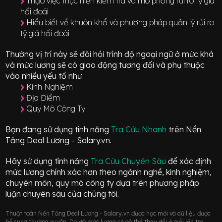
Thạo việc thực hiện kiểm tra và mô phỏng rủi ro tỷ giá
hối đoái
Hiểu biết về khuôn khổ và phương pháp quản lý rủi ro
tỷ giá hối đoái
Thường vị trí này sẽ đòi hỏi trình độ ngoại ngữ ở mức
khá
và mức lương sẽ có giao động
tương đối
và phụ thuộc
vào nhiều yếu tố như
Kinh Nghiệm
Địa Điểm
Quy Mô Công Ty
Bạn đang sử dụng tính năng
Tra Cứu Nhanh
trên Nền
Tảng Deal Lương - Salary.vn.
Hãy sử dụng tính năng
Tra Cứu Chuyên Sâu
để xác định
mức lương chính xác hơn theo ngành nghề, kinh nghiệm,
chuyên môn, quy mô công ty dựa trên phương pháp
luận chuyên sâu của chúng tôi.
Thuật toán Nền Tảng Deal Lương - Salary.vn được học mới và dữ liệu được
bổ sung thường xuyên. Do đó mức lương sẽ có thể thay đổi ở mỗi lần tra