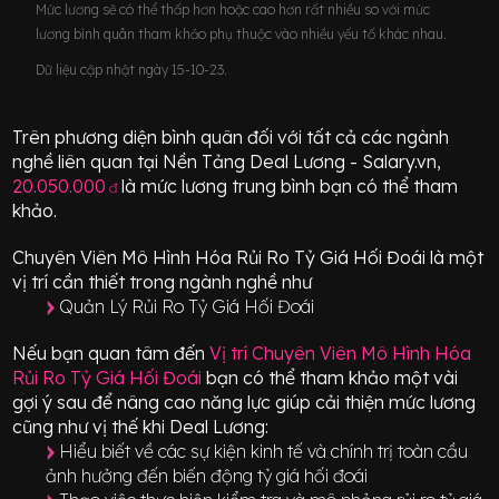
Mức lương sẽ có thể thấp hơn hoặc cao hơn rất nhiều so với mức
lương bình quân tham khảo phụ thuộc vào nhiều yếu tố khác nhau.
Dữ liệu cập nhật ngày 15-10-23.
Trên phương diện bình quân đối với tất cả các ngành
nghề liên quan tại Nền Tảng Deal Lương - Salary.vn,
20.050.000
là mức lương trung bình bạn có thể tham
đ
khảo.
Chuyên Viên Mô Hình Hóa Rủi Ro Tỷ Giá Hối Đoái
là một
vị trí
cần thiết
trong ngành nghề như
Quản Lý Rủi Ro Tỷ Giá Hối Đoái
Nếu bạn quan tâm đến
Vị trí
Chuyên Viên Mô Hình Hóa
Rủi Ro Tỷ Giá Hối Đoái
bạn có thể tham khảo một vài
gợi ý sau để nâng cao năng lực giúp cải thiện mức lương
cũng như vị thế khi Deal Lương:
Hiểu biết về các sự kiện kinh tế và chính trị toàn cầu
ảnh hưởng đến biến động tỷ giá hối đoái