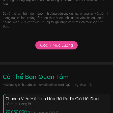
cứu.
Dù rất nổ lực nhằm đảm bảo tính đúng đắn của dữ liệu, nhưng với việc xử trí
lượng dữ liệu lớn, chúng tôi nhận thức được tính sai sót vẫn còn đâu đó ở
những kết quả được trả ra. Chúng tôi ghi nhận và cảm kích mọi Góp Ý từ
Bạn.
Góp Ý Mức Lương
Có Thể Bạn Quan Tâm
Mức lương bình quân sẽ thay đổi đối với một Ngành nghề cụ thể.
Chuyên Viên Mô Hình Hóa Rủi Ro Tỷ Giá Hối Đoái
có mức lương là
20.050.000
đ
(cập nhật ngày 15-10-23
)