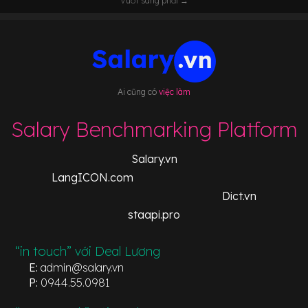
Vuốt sang phải →
Ai cũng có
việc làm
Salary Benchmarking Platform
Salary.vn
LangICON.com
Dict.vn
staapi.pro
“in touch” với Deal Lương
E:
admin@salary.vn
P:
0944.55.0981