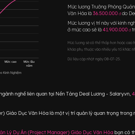
Mức lương
Trưởng Phòng Quản 
Văn Hóa
là
36.500.000
do Dea
đ
Mức lương vị trí này với kinh 
ở mức cao sẽ là
41.900.000
t
đ
Mức lương sẽ có thể thấp hơn hoặc cao 
khảo phụ thuộc vào nhiều yếu tố khác n
Dữ liệu cập nhật ngày 08-07-25.
Mức cao
Mức lâu
năm
eo Kinh Nghiệm
 ngành nghề liên quan tại Nền Tảng Deal Lương - Salary.vn,
4
er) Giáo Dục Văn Hóa
là một vị trí
quản lý quan trọng
trong 
ản Lý Dự Án (Project Manager) Giáo Dục Văn Hóa
bạn có th