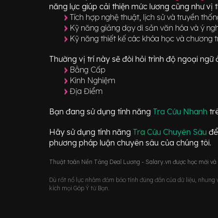
năng lực giúp cải thiện mức lương cũng như vị 
Tích hợp nghệ thuật, lịch sử và truyền thố
Kỹ năng giảng dạy di sản văn hóa và ý nghĩ
Kỹ năng thiết kế các khóa học và chương t
Thường vị trí này sẽ đòi hỏi trình độ ngoại ng
Bằng Cấp
Kinh Nghiệm
Địa Điểm
Bạn đang sử dụng tính năng
Tra Cứu Nhanh
tr
Hãy sử dụng tính năng
Tra Cứu Chuyên Sâu
để
phương pháp luận chuyên sâu của chúng tôi.
Thuật toán Nền Tảng Deal Lương - Salary.vn được học mới và d
Dù rất nổ lực nhằm đảm bảo tính đúng đắn của dữ liệu, nhưng vớ
kích mọi Góp Ý từ Bạn.