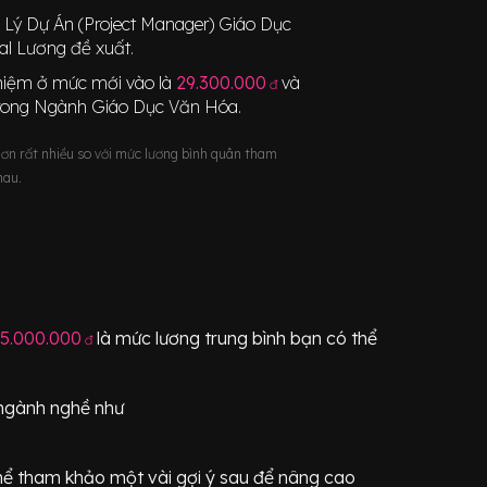
Lý Dự Án (Project Manager) Giáo Dục
l Lương đề xuất.
nghiệm ở mức mới vào là
29.300.000
và
đ
rong Ngành
Giáo Dục Văn Hóa
.
hơn rất nhiều so với mức lương bình quân tham
hau.
5.000.000
là mức lương trung bình bạn có thể
đ
ngành nghề như
ể tham khảo một vài gợi ý sau để nâng cao