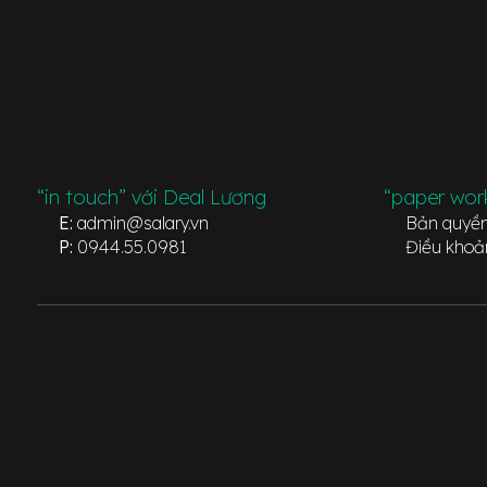
“in touch” với Deal Lương
“paper wor
E:
admin@salary.vn
Bản quyề
P:
0944.55.0981
Điều khoả