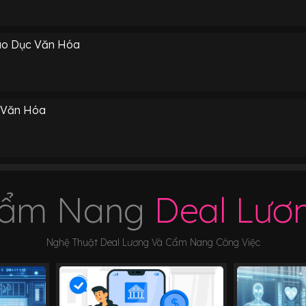
áo Dục Văn Hóa
 Văn Hóa
ẩm Nang
Deal Lươ
Nghệ Thuật Deal Lương Và Cẩm Nang Công Việc