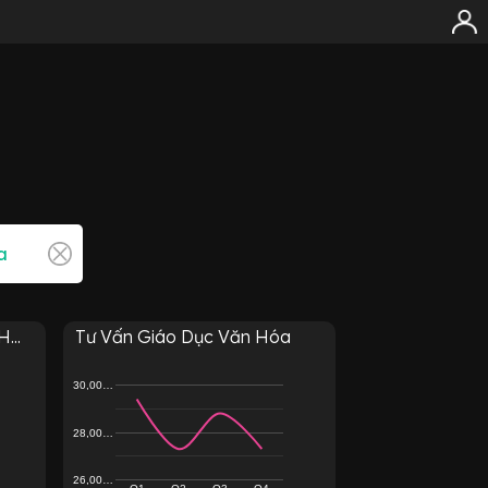
...
Tư Vấn Giáo Dục Văn Hóa
30,00…
28,00…
26,00…
Q1
Q2
Q3
Q4