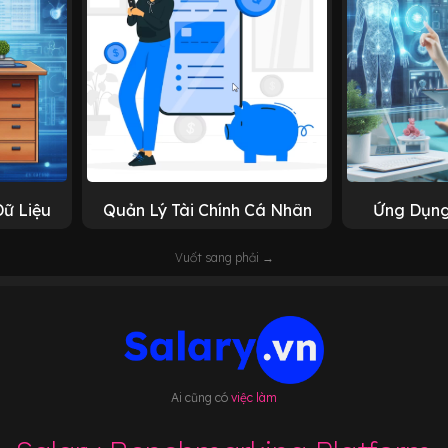
Dữ Liệu
Quản Lý Tài Chính Cá Nhân
Ứng Dụng
Vuốt sang phải →
Ai cũng có
việc làm