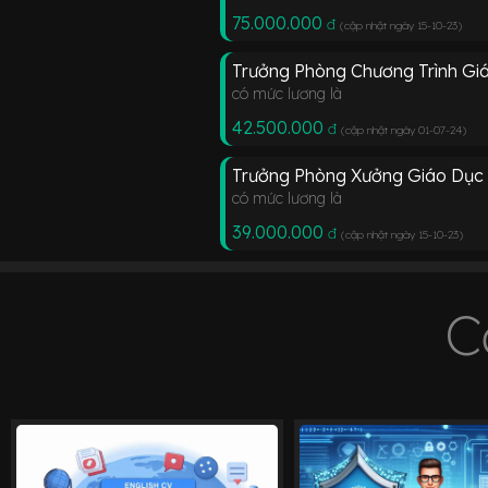
75.000.000
đ
(cập nhật ngày 15-10-23
)
Trưởng Phòng Chương Trình Gi
có mức lương là
42.500.000
đ
(cập nhật ngày 01-07-24
)
Trưởng Phòng Xưởng Giáo Dục
có mức lương là
39.000.000
đ
(cập nhật ngày 15-10-23
)
C