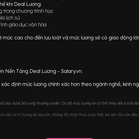
thế khi Deal Lương:
ng trong chương trình học
a lịch sử
rình giáo dục văn hóa
ữ ở mức
cao cho đến lưu loát
và mức lương sẽ có giao động
lớ
ên Nền Tảng Deal Lương - Salary.vn.
 xác định mức lương chính xác hơn theo ngành nghề, kinh n
ữ liệu được bổ sung thường xuyên. Do đó mức lương sẽ có thể thay đổi ở mỗi lần
i việc xử trí lượng dữ liệu lớn, chúng tôi nhận thức được tính sai sót vẫn còn đâ