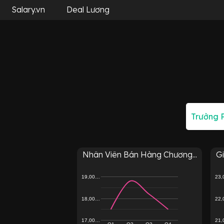
Salary.vn
Deal Lương
Nhân Viên Bán Hàng Chương...
Gi
19,00…
23
18,00…
22
17,00…
21
Q1
Q2
Q3
Q4