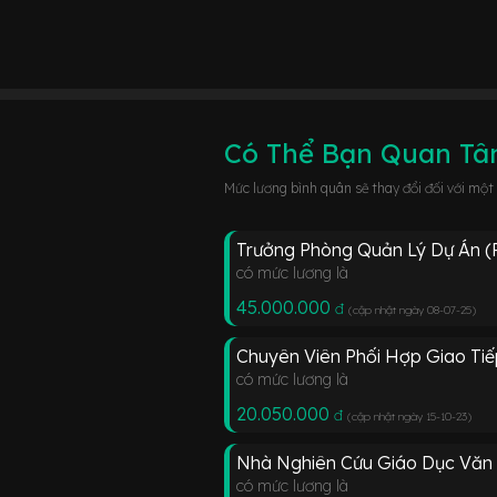
Có Thể Bạn Quan T
Mức lương bình quân sẽ thay đổi đối với một
Trưởng Phòng Quản Lý Dự Án (
có mức lương là
45.000.000
đ
(cập nhật ngày 08-07-25
)
Chuyên Viên Phối Hợp Giao Ti
có mức lương là
20.050.000
đ
(cập nhật ngày 15-10-23
)
Nhà Nghiên Cứu Giáo Dục Văn
có mức lương là