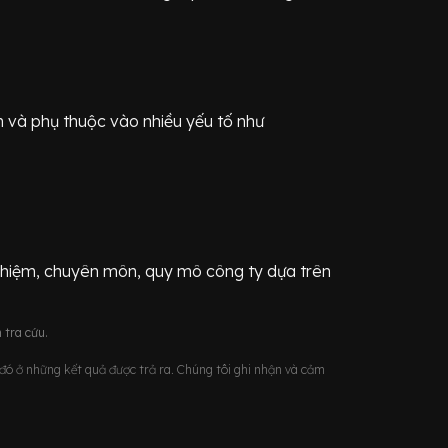
n
và phụ thuộc vào nhiều yếu tố như
ghiệm, chuyên môn, quy mô công ty dựa trên
 tra cứu.
u đó ở những kết quả được trả ra. Chúng tôi ghi nhận và cảm