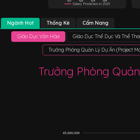
Salary Prediction in 2025
Ngành Hot
Thống Kê
Cẩm Nang
Giáo Dục Văn Hóa
Giáo Dục Thể Dục Và Thể Tha
Trưởng Phòng Quản Lý Dự Án (Project M
Trưởng Phòng Quản 
45,000,000