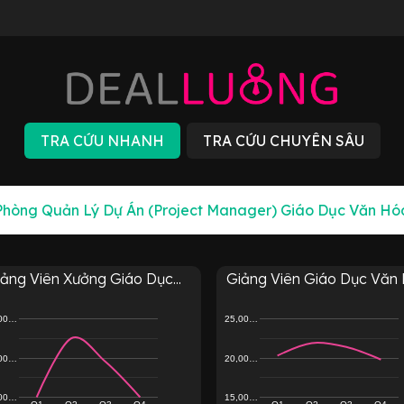
ảng Viên Xưởng Giáo Dục...
Giảng Viên Giáo Dục Văn H
,00…
25,00…
,00…
20,00…
,00…
15,00…
Q1
Q2
Q3
Q4
Q1
Q2
Q3
Q4