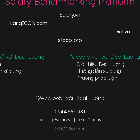
Salary Benchmarking Platform
Salary.vn
LangICON.com
Dict.vn
staapi.pro
k” với Deal Lương
“deep dive” với Deal Lương
n
Giới thiệu Deal Lương
n sử dụng
Hướng dẫn sử dụng
Phương pháp luận
“24/7/365” với Deal Lương
0944.55.0981
admin@salary.vn |
Liên hệ ngay
© 2025 Salary.vn