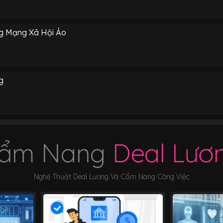
g Mạng Xã Hội Ảo
g
ẩm Nang
Deal Lươ
Nghệ Thuật Deal Lương Và Cẩm Nang Công Việc