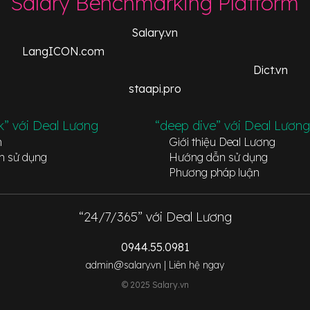
Salary Benchmarking Platform
Salary.vn
LangICON.com
Dict.vn
staapi.pro
k” với Deal Lương
“deep dive” với Deal Lương
n
Giới thiệu Deal Lương
n sử dụng
Hướng dẫn sử dụng
Phương pháp luận
“24/7/365” với Deal Lương
0944.55.0981
admin@salary.vn |
Liên hệ ngay
© 2025 Salary.vn