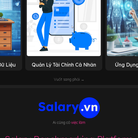
Dữ Liệu
Quản Lý Tài Chính Cá Nhân
Ứng Dụng
Vuốt sang phải →
Ai cũng có
việc làm