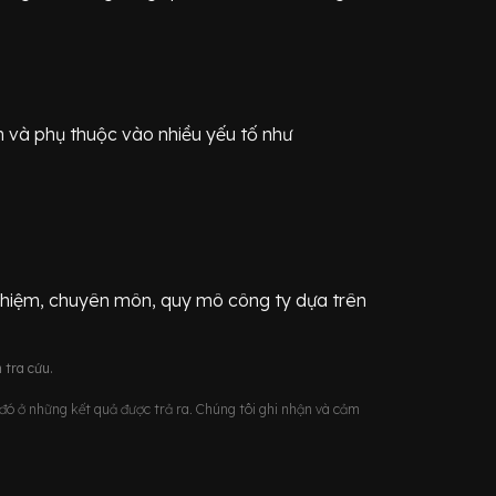
n
và phụ thuộc vào nhiều yếu tố như
ghiệm, chuyên môn, quy mô công ty dựa trên
 tra cứu.
u đó ở những kết quả được trả ra. Chúng tôi ghi nhận và cảm