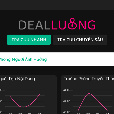
gười Tạo Nội Dung
Trưởng Phòng Truyền Thôn
,00…
44,00…
,00…
42,00…
,00…
40,00…
Q1
Q2
Q3
Q4
Q1
Q2
Q3
Q4