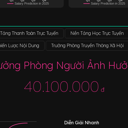
Salary Prediction in 2025
Salary Prediction in 2025
Tảng Thanh Toán Trực Tuyến
Nền Tảng Học Trực Tuyến
iến Lược Nội Dung
Trưởng Phòng Truyền Thông Xã Hội
ưởng Phòng Người Ảnh Hư
40.100.000
đ
Diễn Giải Nhanh