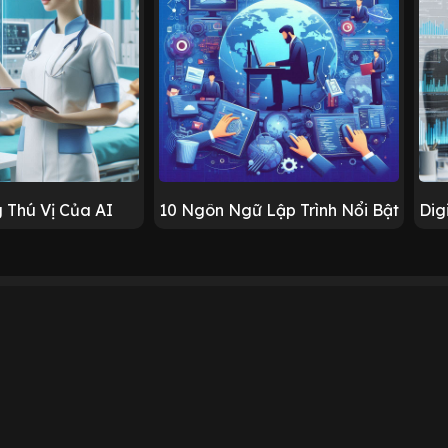
 Thú Vị Của AI
10 Ngôn Ngữ Lập Trình Nổi Bật
Dig