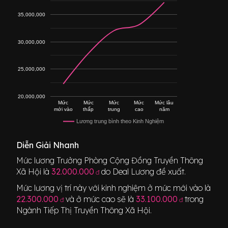
35,000,000
30,000,000
25,000,000
20,000,000
Mức
Mức
Mức
Mức
Mức lâu
mới vào
thấp
trung
cao
năm
Lương trung bình theo Kinh Nghiệm
Diễn Giải Nhanh
Mức lương
Trưởng Phòng Cộng Đồng Truyền Thông
Xã Hội
là
32.000.000
do Deal Lương đề xuất.
đ
Mức lương vị trí này với kinh nghiệm ở mức mới vào là
22.300.000
và ở mức cao sẽ là
33.100.000
trong
đ
đ
Ngành
Tiếp Thị Truyền Thông Xã Hội
.