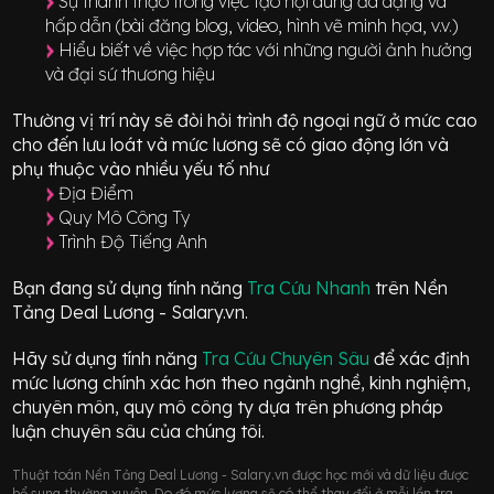
Sự thành thạo trong việc tạo nội dung đa dạng và
hấp dẫn (bài đăng blog, video, hình vẽ minh họa, v.v.)
Hiểu biết về việc hợp tác với những người ảnh hưởng
và đại sứ thương hiệu
Thường vị trí này sẽ đòi hỏi trình độ ngoại ngữ ở mức
cao
cho đến lưu loát
và mức lương sẽ có giao động
lớn
và
phụ thuộc vào nhiều yếu tố như
Địa Điểm
Quy Mô Công Ty
Trình Độ Tiếng Anh
Bạn đang sử dụng tính năng
Tra Cứu Nhanh
trên Nền
Tảng Deal Lương - Salary.vn.
Hãy sử dụng tính năng
Tra Cứu Chuyên Sâu
để xác định
mức lương chính xác hơn theo ngành nghề, kinh nghiệm,
chuyên môn, quy mô công ty dựa trên phương pháp
luận chuyên sâu của chúng tôi.
Thuật toán Nền Tảng Deal Lương - Salary.vn được học mới và dữ liệu được
bổ sung thường xuyên. Do đó mức lương sẽ có thể thay đổi ở mỗi lần tra