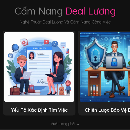
Cẩm Nang
Deal Lương
Nghệ Thuật Deal Lương Và Cẩm Nang Công Việc
Yếu Tố Xác Định Tìm Việc
Chiến Lược Bảo Vệ 
Vuốt sang phải →