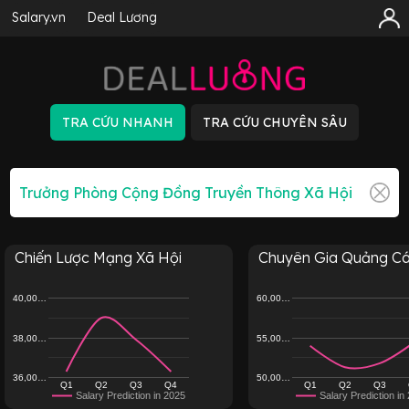
Salary.vn
Deal Lương
Chiến Lược Mạng Xã Hội
Chuyên Gia Quảng Cáo
40,00…
60,00…
38,00…
55,00…
36,00…
50,00…
Q1
Q2
Q3
Q4
Q1
Q2
Q3
Salary Prediction in 2025
Salary Prediction in