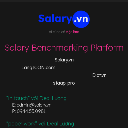
Ai cũng có
việc làm
Salary Benchmarking Platform
Salary.vn
LangICON.com
Dict.vn
staapi.pro
“in touch” với Deal Lương
E:
admin@salary.vn
P:
0944.55.0981
“paper work” với Deal Lương