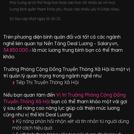
Mức lương sẽ có thể thấp hơn hoặc cao hơn rất nhiều so với mức
lương bình quân tham khảo phụ thuộc vào nhiều yếu tố khác nhau.
Dữ liệu cập nhật ngày 15-10-23.
Trên phương diện bình quân đối với tất cả các ngành
nghề liên quan tại Nền Tảng Deal Lương - Salary.vn,
34.850.000
là mức lương trung bình bạn có thể tham
đ
khảo.
Trưởng Phòng Cộng Đồng Truyền Thông Xã Hội
là một vị
trí
quản lý quan trọng
trong ngành nghề như
Tiếp Thị Truyền Thông Xã Hội
Nếu bạn quan tâm đến
Vị trí
Trưởng Phòng Cộng Đồng
Truyền Thông Xã Hội
bạn có thể tham khảo một vài gợi
ý sau để nâng cao năng lực giúp cải thiện mức lương
cũng như vị thế khi Deal Lương:
Kỹ năng phản hồi nhận xét và tin nhắn từ người dùng
một cách hiệu quả