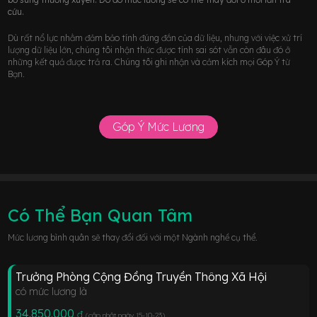
cứu.
Dù rất nổ lực nhằm đảm bảo tính đúng đắn của dữ liệu, nhưng với việc xử trí
lượng dữ liệu lớn, chúng tôi nhận thức được tính sai sót vẫn còn đâu đó ở
những kết quả được trả ra. Chúng tôi ghi nhận và cảm kích mọi Góp Ý từ
Bạn.
Góp Ý Mức Lương
Có Thể Bạn Quan Tâm
Mức lương bình quân sẽ thay đổi đối với một Ngành nghề cụ thể.
Trưởng Phòng Cộng Đồng Truyền Thông Xã Hội
có mức lương là
34.850.000
đ
(cập nhật ngày 15-10-23
)