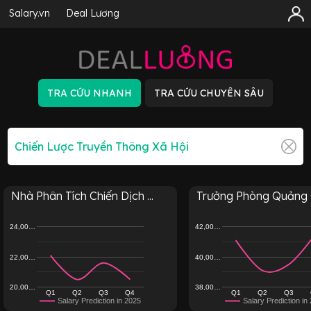
Salary.vn
Deal Lương
Nhà Phân Tích Chiến Dịch ...
Trưởng Phòng Quảng C
24,00…
42,00…
22,00…
40,00…
20,00…
38,00…
Q1
Q2
Q3
Q4
Q1
Q2
Q3
Salary Prediction in 2025
Salary Prediction in