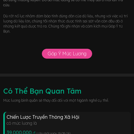
cứu.
Dù rất nổ lực nhằm đảm bảo tính đúng đắn của dữ liệu, nhưng với việc xử trí
lượng dữ liệu lớn, chúng tôi nhận thức được tính sai sót vẫn còn đâu đó ở
những kết quả được trả ra. Chúng tôi ghi nhận và cảm kích mọi Góp Ý từ
Bạn.
Góp Ý Mức Lương
Có Thể Bạn Quan Tâm
Mức lương bình quân sẽ thay đổi đối với một Ngành nghề cụ thể.
Chiến Lược Truyền Thông Xã Hội
có mức lương là
39.000.000
đ
(cập nhật ngày 18-08-24
)