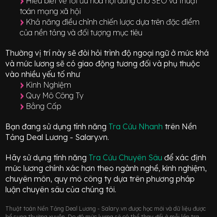
Hiểu biết về tối ưu hóa nội dung cho SEO và thuật
toán mạng xã hội
Khả năng điều chỉnh chiến lược dựa trên đặc điểm
của nền tảng và đối tượng mục tiêu
Thường vị trí này sẽ đòi hỏi trình độ ngoại ngữ ở mức
khá
và mức lương sẽ có giao động
tương đối
và phụ thuộc
vào nhiều yếu tố như
Kinh Nghiệm
Quy Mô Công Ty
Bằng Cấp
Bạn đang sử dụng tính năng
Tra Cứu Nhanh
trên Nền
Tảng Deal Lương - Salary.vn.
Hãy sử dụng tính năng
Tra Cứu Chuyên Sâu
để xác định
mức lương chính xác hơn theo ngành nghề, kinh nghiệm,
chuyên môn, quy mô công ty dựa trên phương pháp
luận chuyên sâu của chúng tôi.
Thuật toán Nền Tảng Deal Lương - Salary.vn được học mới và dữ liệu được
bổ sung thường xuyên. Do đó mức lương sẽ có thể thay đổi ở mỗi lần tra