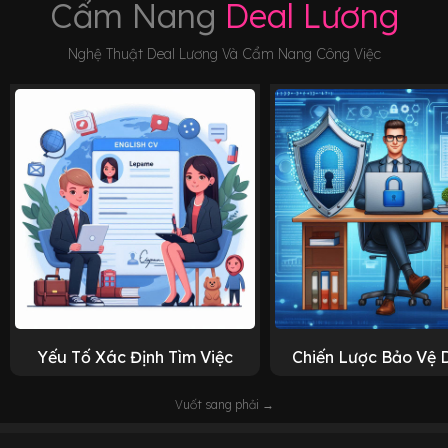
Cẩm Nang
Deal Lương
Nghệ Thuật Deal Lương Và Cẩm Nang Công Việc
Yếu Tố Xác Định Tìm Việc
Chiến Lược Bảo Vệ 
Vuốt sang phải →