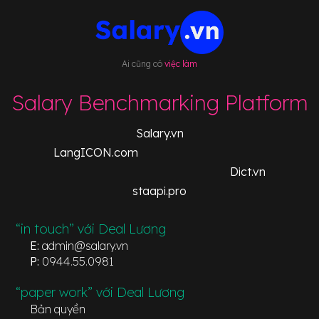
Ai cũng có
việc làm
Salary Benchmarking Platform
Salary.vn
LangICON.com
Dict.vn
staapi.pro
“in touch” với Deal Lương
E:
admin@salary.vn
P:
0944.55.0981
“paper work” với Deal Lương
Bản quyền