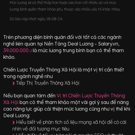
Mức lương sẽ có thể thấp hơn hoặc cao hơn rất nhiều so với mức
lương bình quân tham khảo phụ thuộc vào nhiều yếu tố khác nhau.
Dữ liệu cập nhật ngày 18-08-24.
Trên phương diện bình quân đối với tất cả các ngành
nghề liên quan tại Nền Tảng Deal Lương - Salary.vn,
39.000.000
là mức lương trung bình bạn có thể tham
đ
khảo.
Chiến Lược Truyền Thông Xã Hội
là một vị trí
cần thiết
trong ngành nghề như
Tiếp Thị Truyền Thông Xã Hội
Nếu bạn quan tâm đến
Vị trí
Chiến Lược Truyền Thông
Xã Hội
bạn có thể tham khảo một vài gợi ý sau để nâng
cao năng lực giúp cải thiện mức lương cũng như vị thế khi
Deal Lương:
Hiểu biết về phân tích số liệu mạng xã hội để có cái
nhìn về đối tượng mục tiêu