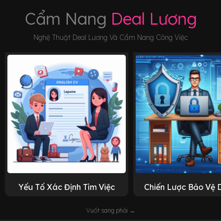
Cẩm Nang
Deal Lương
Nghệ Thuật Deal Lương Và Cẩm Nang Công Việc
Yếu Tố Xác Định Tìm Việc
Chiến Lược Bảo Vệ 
Vuốt sang phải →