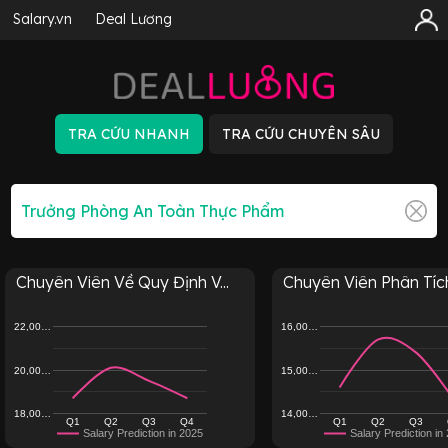
Salary.vn
Deal Lương
Chuyên Viên Về Quy Định V...
Chuyên Viên Phân Tích 
22,00…
16,00…
20,00…
15,00…
18,00…
14,00…
Q1
Q2
Q3
Q4
Q1
Q2
Q3
Salary Prediction in 2025
Salary Prediction in