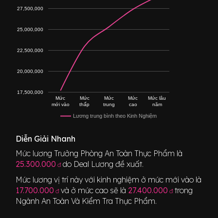
27,500,000
25,000,000
22,500,000
20,000,000
17,500,000
Mức
Mức
Mức
Mức
Mức lâu
mới vào
thấp
trung
cao
năm
Lương trung bình theo Kinh Nghiệm
Diễn Giải Nhanh
Mức lương
Trưởng Phòng An Toàn Thực Phẩm
là
25.300.000
do Deal Lương đề xuất.
đ
Mức lương vị trí này với kinh nghiệm ở mức mới vào là
17.700.000
và ở mức cao sẽ là
27.400.000
trong
đ
đ
Ngành
An Toàn Và Kiểm Tra Thực Phẩm
.