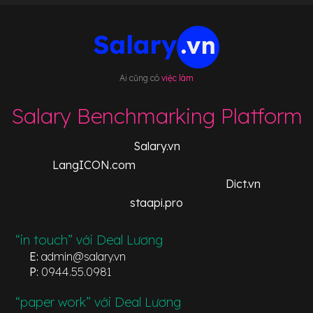
Ai cũng có
việc làm
Salary Benchmarking Platform
Salary.vn
LangICON.com
Dict.vn
staapi.pro
“in touch” với Deal Lương
E:
admin@salary.vn
P:
0944.55.0981
“paper work” với Deal Lương