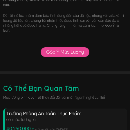
cứu.
Dù rất nổ lực nhằm đảm bảo tính đúng đắn của dữ liệu, nhưng với việc xử trí
lượng dữ liệu lớn, chúng tôi nhận thức được tính sai sót vẫn còn đâu đó ở
những kết quả được trả ra. Chúng tôi ghi nhận và cảm kích mọi Góp Ý từ
Bạn.
Góp Ý Mức Lương
Có Thể Bạn Quan Tâm
Mức lương bình quân sẽ thay đổi đối với một Ngành nghề cụ thể.
Trưởng Phòng An Toàn Thực Phẩm
có mức lương là
40.250.000
đ
(cập nhật ngày 15-10-23
)