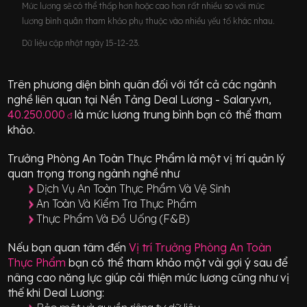
Mức lương sẽ có thể thấp hơn hoặc cao hơn rất nhiều so với mức
lương bình quân tham khảo phụ thuộc vào nhiều yếu tố khác nhau.
Dữ liệu cập nhật ngày 15-12-23.
Trên phương diện bình quân đối với tất cả các ngành
nghề liên quan tại Nền Tảng Deal Lương - Salary.vn,
40.250.000
là mức lương trung bình bạn có thể tham
đ
khảo.
Trưởng Phòng An Toàn Thực Phẩm
là một vị trí
quản lý
quan trọng
trong ngành nghề như
Dịch Vụ An Toàn Thực Phẩm Và Vệ Sinh
An Toàn Và Kiểm Tra Thực Phẩm
Thực Phẩm Và Đồ Uống (F&B)
Nếu bạn quan tâm đến
Vị trí
Trưởng Phòng An Toàn
Thực Phẩm
bạn có thể tham khảo một vài gợi ý sau để
nâng cao năng lực giúp cải thiện mức lương cũng như vị
thế khi Deal Lương: