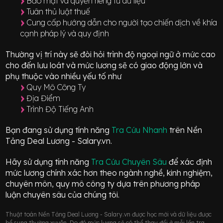
Bảo mật và quyền riêng tư dữ liệu
Tuân thủ luật thuế
Cung cấp hướng dẫn cho người tạo chiến dịch về khía
cạnh pháp lý và quy định
Thường vị trí này sẽ đòi hỏi trình độ ngoại ngữ ở mức
cao
cho đến lưu loát
và mức lương sẽ có giao động
lớn
và
phụ thuộc vào nhiều yếu tố như
Quy Mô Công Ty
Địa Điểm
Trình Độ Tiếng Anh
Bạn đang sử dụng tính năng
Tra Cứu Nhanh
trên Nền
Tảng Deal Lương - Salary.vn.
Hãy sử dụng tính năng
Tra Cứu Chuyên Sâu
để xác định
mức lương chính xác hơn theo ngành nghề, kinh nghiệm,
chuyên môn, quy mô công ty dựa trên phương pháp
luận chuyên sâu của chúng tôi.
Thuật toán Nền Tảng Deal Lương - Salary.vn được học mới và dữ liệu được
bổ sung thường xuyên. Do đó mức lương sẽ có thể thay đổi ở mỗi lần tra