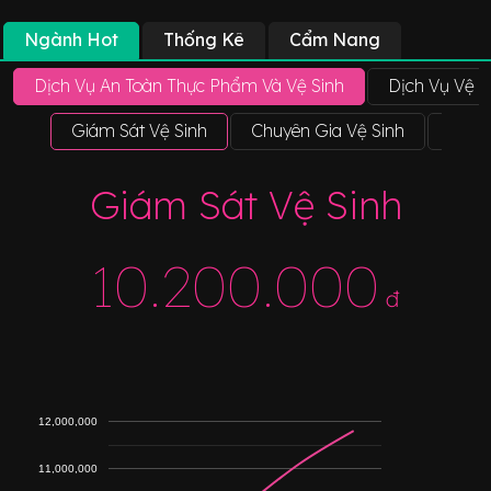
Ngành Hot
Thống Kê
Cẩm Nang
Dịch Vụ An Toàn Thực Phẩm Và Vệ Sinh
Dịch Vụ Vệ 
Giám Sát Vệ Sinh
Chuyên Gia Vệ Sinh
Giáo 
Giám Sát Vệ Sinh
10.200.000
đ
12,000,000
11,000,000