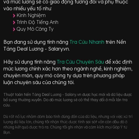
và mức lương sẽ có giao động
tương đối
và phụ thuộc
vào nhiều yếu tố như
Kinh Nghiệm
Trình Độ Tiếng Anh
Quy Mô Công Ty
Bạn đang sử dụng tính năng
Tra Cứu Nhanh
trên Nền
Tảng Deal Lương - Salary.vn.
Hãy sử dụng tính năng
Tra Cứu Chuyên Sâu
để xác định
mức lương chính xác hơn theo ngành nghề, kinh nghiệm,
chuyên môn, quy mô công ty dựa trên phương pháp
luận chuyên sâu của chúng tôi.
Thuật toán Nền Tảng Deal Lương - Salary.vn được học mới và dữ liệu được
bổ sung thường xuyên. Do đó mức lương sẽ có thể thay đổi ở mỗi lần tra
cứu.
Dù rất nổ lực nhằm đảm bảo tính đúng đắn của dữ liệu, nhưng với việc xử trí
lượng dữ liệu lớn, chúng tôi nhận thức được tính sai sót vẫn còn đâu đó ở
những kết quả được trả ra. Chúng tôi ghi nhận và cảm kích mọi Góp Ý từ
Bạn.