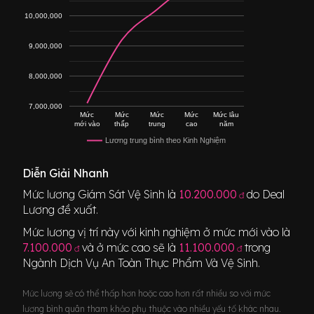
10,000,000
9,000,000
8,000,000
7,000,000
Mức
Mức
Mức
Mức
Mức lâu
mới vào
thấp
trung
cao
năm
Lương trung bình theo Kinh Nghiệm
Diễn Giải Nhanh
Mức lương
Giám Sát Vệ Sinh
là
10.200.000
do Deal
đ
Lương đề xuất.
Mức lương vị trí này với kinh nghiệm ở mức mới vào là
7.100.000
và ở mức cao sẽ là
11.100.000
trong
đ
đ
Ngành
Dịch Vụ An Toàn Thực Phẩm Và Vệ Sinh
.
Mức lương sẽ có thể thấp hơn hoặc cao hơn rất nhiều so với mức
lương bình quân tham khảo phụ thuộc vào nhiều yếu tố khác nhau.