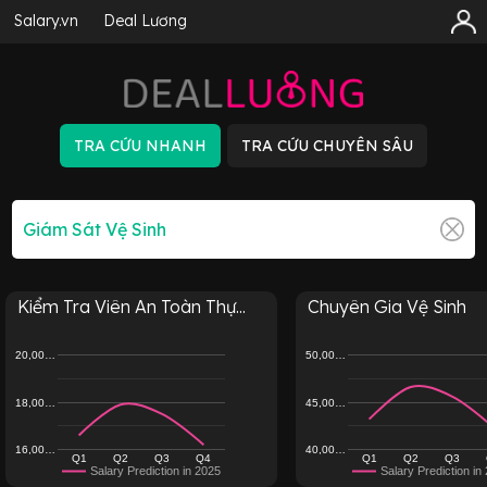
Salary.vn
Deal Lương
Kiểm Tra Viên An Toàn Thự...
Chuyên Gia Vệ Sinh
20,00…
50,00…
18,00…
45,00…
16,00…
40,00…
Q1
Q2
Q3
Q4
Q1
Q2
Q3
Salary Prediction in 2025
Salary Prediction in