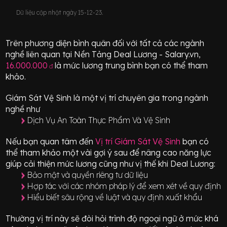
Dữ liệu cập nhật ngày 15-12-23.
Trên phương diện bình quân đối với tất cả các ngành
nghề liên quan tại Nền Tảng Deal Lương - Salary.vn,
16.000.000
là mức lương trung bình bạn có thể tham
đ
khảo.
Giám Sát Vệ Sinh
là một vị trí
chuyên gia
trong ngành
nghề như
Dịch Vụ An Toàn Thực Phẩm Và Vệ Sinh
Nếu bạn quan tâm đến
Vị trí
Giám Sát Vệ Sinh
bạn có
thể tham khảo một vài gợi ý sau để nâng cao năng lực
giúp cải thiện mức lương cũng như vị thế khi Deal Lương:
Bảo mật và quyền riêng tư dữ liệu
Hợp tác với các nhóm pháp lý để xem xét về quy định
Hiểu biết sâu rộng về luật và quy định xuất khẩu
Thường vị trí này sẽ đòi hỏi trình độ ngoại ngữ ở mức
khá