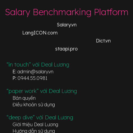
Salary Benchmarking Platform
Salary.vn
LangICON.com
Dict.vn
staapi.pro
“in touch” với Deal Lương
E:
admin@salary.vn
P:
0944.55.0981
“paper work” với Deal Lương
Bản quyền
Điều khoản sử dụng
“deep dive” với Deal Lương
Giới thiệu Deal Lương
Hướng dẫn sử dụng