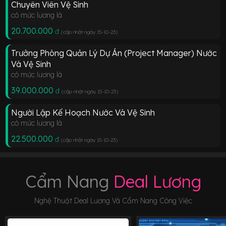
Chuyên Viên Vệ Sinh
có mức lương là
20.700.000
đ
(cập nhật ngày 15-10-23
)
Trưởng Phòng Quản Lý Dự Án (Project Manager) Nước
Và Vệ Sinh
có mức lương là
39.000.000
đ
(cập nhật ngày 15-10-23
)
Người Lập Kế Hoạch Nước Và Vệ Sinh
có mức lương là
22.500.000
đ
(cập nhật ngày 15-10-23
)
Cẩm Nang
Deal Lương
Nghệ Thuật Deal Lương Và Cẩm Nang Công Việc