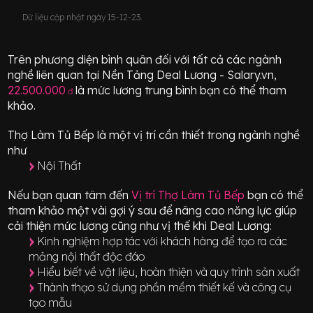
Dữ liệu cập nhật ngày 15-12-23.
Trên phương diện bình quân đối với tất cả các ngành
nghề liên quan tại Nền Tảng Deal Lương - Salary.vn,
22.500.000
là mức lương trung bình bạn có thể tham
đ
khảo.
Thợ Làm Tủ Bếp
là một vị trí
cần thiết
trong ngành nghề
như
Nội Thất
Nếu bạn quan tâm đến
Vị trí
Thợ Làm Tủ Bếp
bạn có thể
tham khảo một vài gợi ý sau để nâng cao năng lực giúp
cải thiện mức lương cũng như vị thế khi Deal Lương:
Kinh nghiệm hợp tác với khách hàng để tạo ra các
mảng nội thất độc đáo
Hiểu biết về vật liệu, hoàn thiện và quy trình sản xuất
Thành thạo sử dụng phần mềm thiết kế và công cụ
tạo mẫu