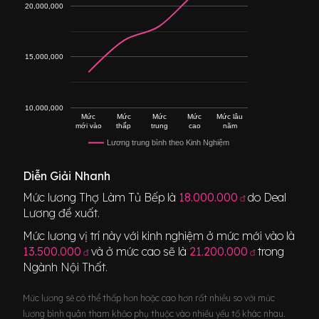
20,000,000
15,000,000
10,000,000
Mức
Mức
Mức
Mức
Mức lâu
mới vào
thấp
trung
cao
năm
Lương trung bình theo Kinh Nghiệm
Diễn Giải Nhanh
Mức lương
Thợ Làm Tủ Bếp
là
18.000.000
do Deal
đ
Lương đề xuất.
Mức lương vị trí này với kinh nghiệm ở mức mới vào là
13.500.000
và ở mức cao sẽ là
21.200.000
trong
đ
đ
Ngành
Nội Thất
.
Mức lương sẽ có thể thấp hơn hoặc cao hơn rất nhiều so với mức
lương bình quân tham khảo phụ thuộc vào nhiều yếu tố khác nhau.