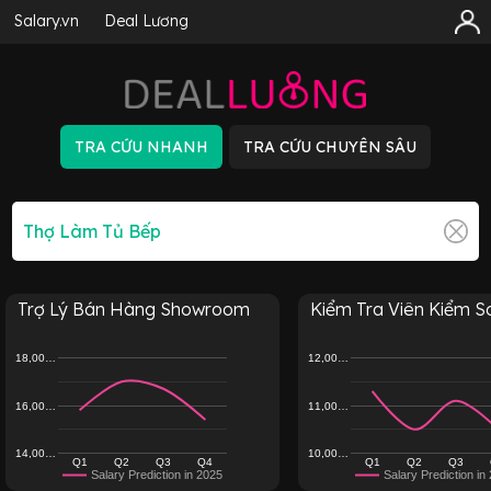
Salary.vn
Deal Lương
Trợ Lý Bán Hàng Showroom
Kiểm Tra Viên Kiểm Soá
18,00…
12,00…
16,00…
11,00…
14,00…
10,00…
Q1
Q2
Q3
Q4
Q1
Q2
Q3
Salary Prediction in 2025
Salary Prediction in