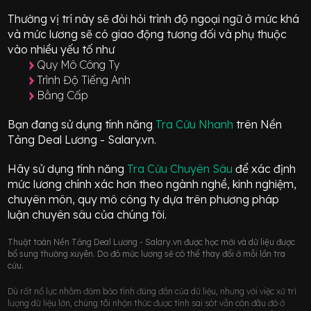
Thường vị trí này sẽ đòi hỏi trình độ ngoại ngữ ở mức
khá
và mức lương sẽ có giao động
tương đối
và phụ thuộc
vào nhiều yếu tố như
Quy Mô Công Ty
Trình Độ Tiếng Anh
Bằng Cấp
Bạn đang sử dụng tính năng
Tra Cứu Nhanh
trên Nền
Tảng Deal Lương - Salary.vn.
Hãy sử dụng tính năng
Tra Cứu Chuyên Sâu
để xác định
mức lương chính xác hơn theo ngành nghề, kinh nghiệm,
chuyên môn, quy mô công ty dựa trên phương pháp
luận chuyên sâu của chúng tôi.
Thuật toán Nền Tảng Deal Lương - Salary.vn được học mới và dữ liệu được
bổ sung thường xuyên. Do đó mức lương sẽ có thể thay đổi ở mỗi lần tra
cứu.
Dù rất nổ lực nhằm đảm bảo tính đúng đắn của dữ liệu, nhưng với việc xử trí
lượng dữ liệu lớn, chúng tôi nhận thức được tính sai sót vẫn còn đâu đó ở