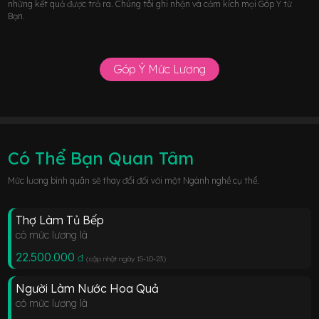
những kết quả được trả ra. Chúng tôi ghi nhận và cảm kích mọi Góp Ý từ
Bạn.
Góp Ý Mức Lương
Có Thể Bạn Quan Tâm
Mức lương bình quân sẽ thay đổi đối với một Ngành nghề cụ thể.
Thợ Làm Tủ Bếp
có mức lương là
22.500.000
đ
(cập nhật ngày 15-10-23
)
Người Làm Nước Hoa Quả
có mức lương là