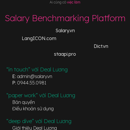
Ai cũng có
việc làm
Salary Benchmarking Platform
Salary.vn
LangICON.com
Dict.vn
staapi.pro
“in touch” với Deal Lương
E:
admin@salary.vn
P:
0944.55.0981
“paper work” với Deal Lương
Bản quyền
Điều khoản sử dụng
“deep dive” với Deal Lương
Giới thiệu Deal Lương