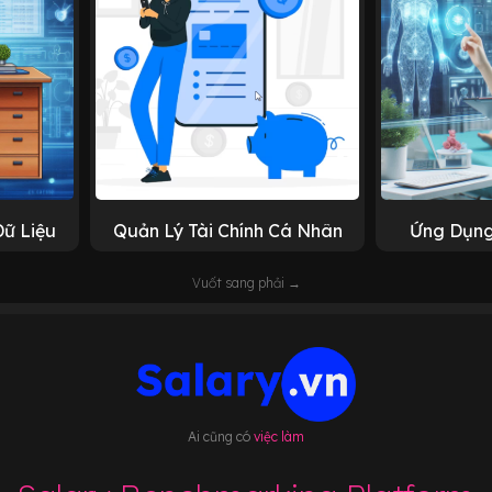
Dữ Liệu
Quản Lý Tài Chính Cá Nhân
Ứng Dụng
Vuốt sang phải →
Ai cũng có
việc làm