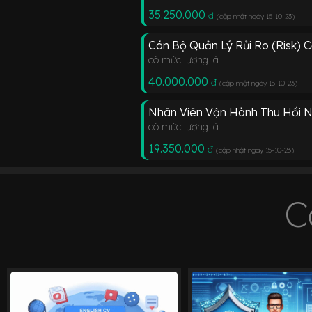
35.250.000
đ
(cập nhật ngày 15-10-23
)
Cán Bộ Quản Lý Rủi Ro (Risk) 
có mức lương là
40.000.000
đ
(cập nhật ngày 15-10-23
)
Nhân Viên Vận Hành Thu Hồi 
có mức lương là
19.350.000
đ
(cập nhật ngày 15-10-23
)
C