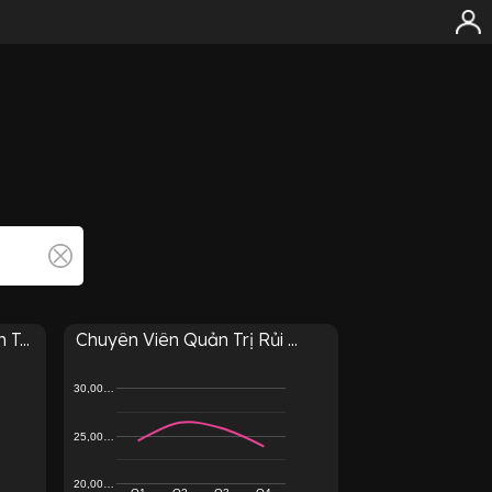
T...
Chuyên Viên Quản Trị Rủi ...
30,00…
25,00…
20,00…
Q1
Q2
Q3
Q4