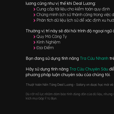
lương cũng như vị thế khi Deal Lương:
Cung cấp tài liệu cho kiểm toán quy định
Chứng minh lịch sử thành công trong việc d
Phân tích dữ liệu lịch sử để xác định xu h
Thường vị trí này sẽ đòi hỏi trình độ ngoại ng
Quy Mô Công Ty
Kinh Nghiệm
Địa Điểm
Bạn đang sử dụng tính năng
Tra Cứu Nhanh
tr
Hãy sử dụng tính năng
Tra Cứu Chuyên Sâu
để
phương pháp luận chuyên sâu của chúng tôi.
Thuật toán Nền Tảng Deal Lương - Salary.vn được học mới và d
Dù rất nổ lực nhằm đảm bảo tính đúng đắn của dữ liệu, nhưng vớ
kích mọi Góp Ý từ Bạn.