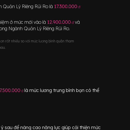
 Quản Lý Riêng Rủi Ro
là
17.300.000
đ
nghiệm ở mức mới vào là
12.900.000
và
đ
rong Ngành
Quản Lý Riêng Rủi Ro
.
hơn rất nhiều so với mức lương bình quân tham
hau.
7.500.000
là mức lương trung bình bạn có thể
đ
ý sau để nâng cao năng lực giúp cải thiện mức