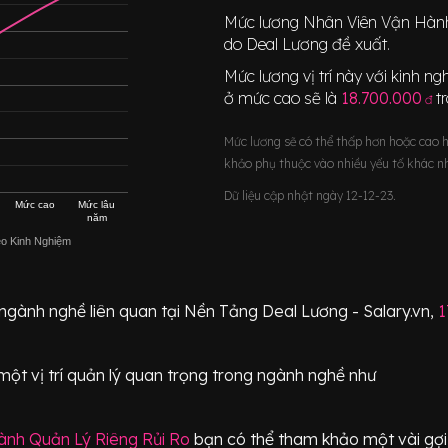
Mức lương
Nhân Viên Vận Hành
do Deal Lương đề xuất.
Mức lương vị trí này với kinh 
ở mức cao sẽ là
18.700.000
t
đ
Mức lương sẽ có thể thấp hơn hoặc cao 
khảo phụ thuộc vào nhiều yếu tố khác n
Dữ liệu cập nhật ngày 12-12-23.
Mức cao
Mức lâu
năm
eo Kinh Nghiệm
 ngành nghề liên quan tại Nền Tảng Deal Lương - Salary.vn,
1
một vị trí
quản lý quan trọng
trong ngành nghề như
nh Quản Lý Riêng Rủi Ro
bạn có thể tham khảo một vài gợi 