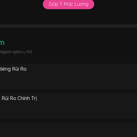
Góp Ý Mức Lương
âm
 Ngành nghề cụ thể.
iêng Rủi Ro
ủi Ro Chính Trị