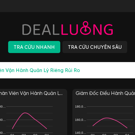
hân Viên Vận Hành Quản L...
Giám Đốc Điều Hành Quản 
,00…
180,0…
,00…
160,0…
,00…
140,0…
Q1
Q2
Q3
Q4
Q1
Q2
Q3
Q4