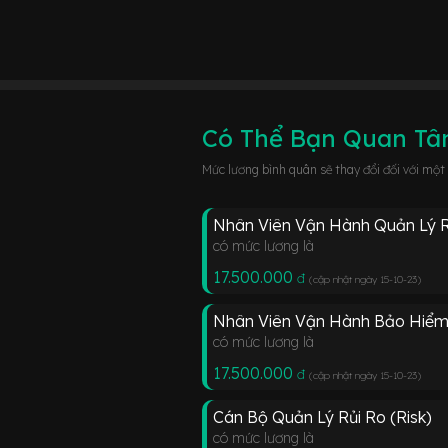
Có Thể Bạn Quan T
Mức lương bình quân sẽ thay đổi đối với một
Nhân Viên Vận Hành Quản Lý R
có mức lương là
17.500.000
đ
(cập nhật ngày 15-10-23
)
Nhân Viên Vận Hành Bảo Hiểm R
có mức lương là
17.500.000
đ
(cập nhật ngày 15-10-23
)
Cán Bộ Quản Lý Rủi Ro (Risk)
có mức lương là