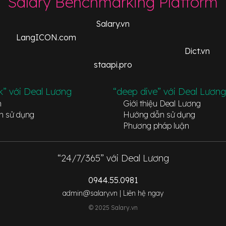
Salary Benchmarking Platform
Salary.vn
LangICON.com
Dict.vn
staapi.pro
k” với Deal Lương
“deep dive” với Deal Lương
n
Giới thiệu Deal Lương
n sử dụng
Hướng dẫn sử dụng
Phương pháp luận
“24/7/365” với Deal Lương
0944.55.0981
admin@salary.vn |
Liên hệ ngay
© 2025 Salary.vn