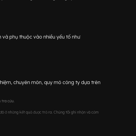
n
và phụ thuộc vào nhiều yếu tố như
ghiệm, chuyên môn, quy mô công ty dựa trên
 tra cứu.
u đó ở những kết quả được trả ra. Chúng tôi ghi nhận và cảm