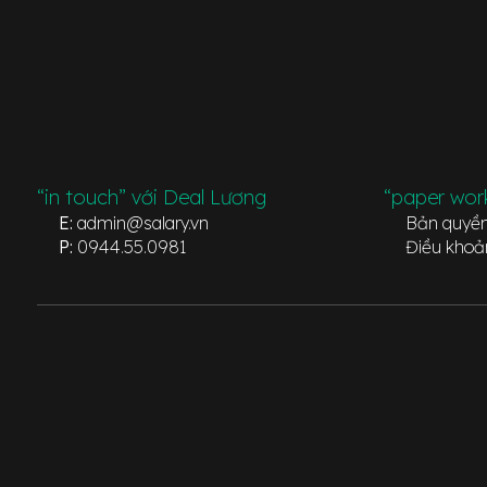
“in touch” với Deal Lương
“paper wor
E:
admin@salary.vn
Bản quyề
P:
0944.55.0981
Điều khoả