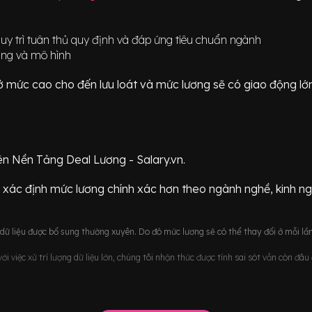
uy trì tuân thủ quy định và đáp ứng tiêu chuẩn ngành
ướng và mô hình
ữ ở mức
cao cho đến lưu loát
và mức lương sẽ có giao động
lớ
ên Nền Tảng Deal Lương - Salary.vn.
 xác định mức lương chính xác hơn theo ngành nghề, kinh n
ữ liệu được bổ sung thường xuyên. Do đó mức lương sẽ có thể thay đổi ở mỗi lần
i việc xử trí lượng dữ liệu lớn, chúng tôi nhận thức được tính sai sót vẫn còn đâ