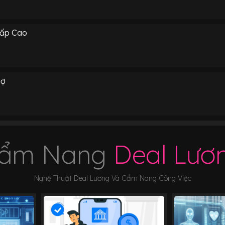
Cấp Cao
Nợ
ẩm Nang
Deal Lươ
Nghệ Thuật Deal Lương Và Cẩm Nang Công Việc