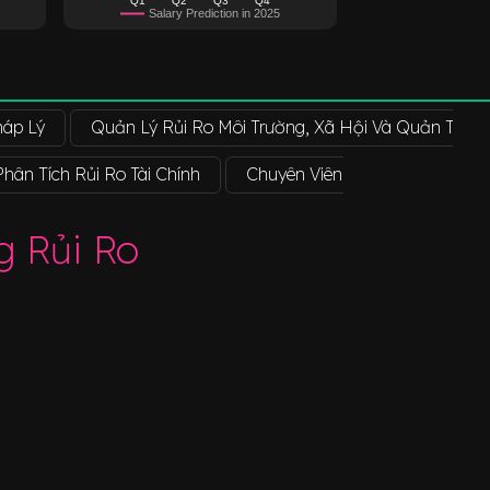
Salary Prediction in 2025
háp Lý
Quản Lý Rủi Ro Môi Trường, Xã Hội Và Quản Tr
hân Tích Rủi Ro Tài Chính
Chuyên Viên Phân Tích Rủi Ro
g Rủi Ro