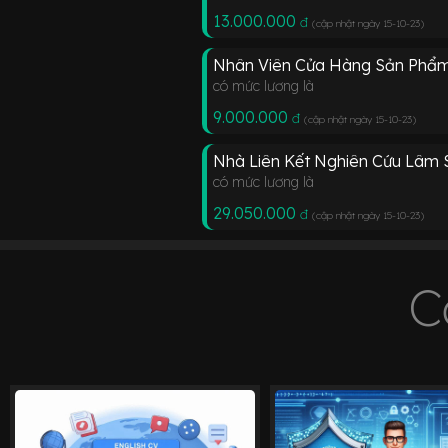
13.000.000
đ
(cập nhật ngày 15-10-23
)
Nhân Viên Cửa Hàng Sản Phẩ
có mức lương là
9.000.000
đ
(cập nhật ngày 15-10-23
)
Nhà Liên Kết Nghiên Cứu Lâm 
có mức lương là
29.050.000
đ
(cập nhật ngày 15-10-23
)
C