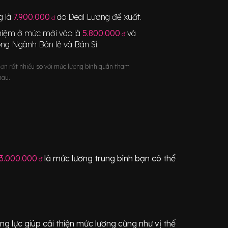
g
là
7.900.000
do Deal Lương đề xuất.
đ
nghiệm ở mức mới vào là
5.800.000
và
đ
ong Ngành
Bán lẻ và Bán Sỉ
.
hơn rất nhiều so với mức lương bình quân tham
hau.
3.000.000
là mức lương trung bình bạn có thể
đ
 lực giúp cải thiện mức lương cũng như vị thế