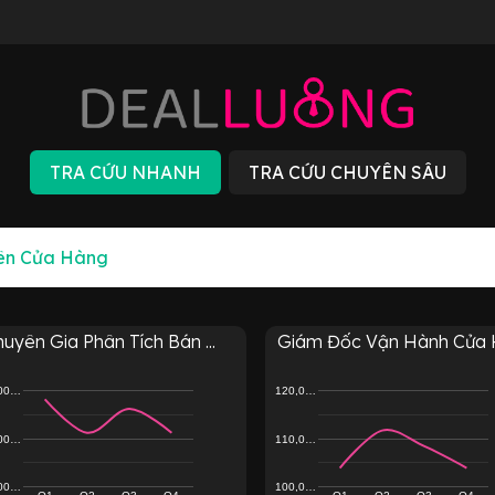
uyên Gia Phân Tích Bán ...
Giám Đốc Vận Hành Cửa H
,00…
120,0…
,00…
110,0…
,00…
100,0…
Q1
Q2
Q3
Q4
Q1
Q2
Q3
Q4