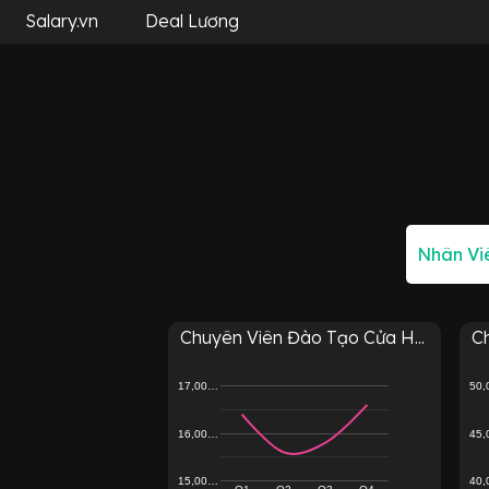
Salary.vn
Deal Lương
Chuyên Viên Đào Tạo Cửa H...
Ch
17,00…
50
16,00…
45
15,00…
40
Q1
Q2
Q3
Q4