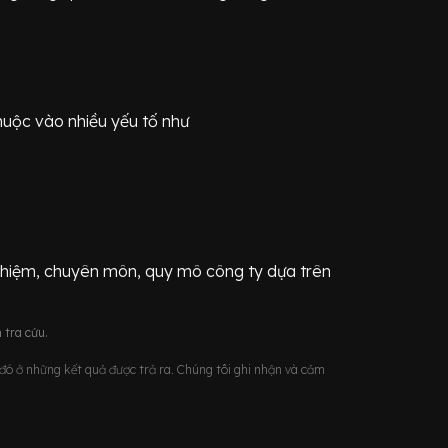
huộc vào nhiều yếu tố như
ghiệm, chuyên môn, quy mô công ty dựa trên
 tra cứu.
u đó ở những kết quả được trả ra. Chúng tôi ghi nhận và cảm