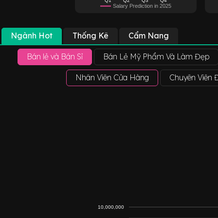
Salary Prediction in 2025
Ngành Hot
Thống Kê
Cẩm Nang
Bán lẻ và Bán Sỉ
Bán Lẻ Mỹ Phẩm Và Làm Đẹp
Nhân Viên Cửa Hàng
Chuyên Viên 
10,000,000