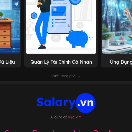
Dữ Liệu
Quản Lý Tài Chính Cá Nhân
Ứng Dụng
Vuốt sang phải →
Ai cũng có
việc làm