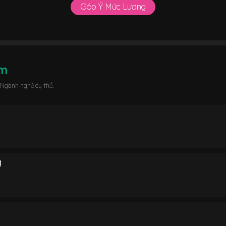
Góp Ý Mức Lương
âm
 Ngành nghề cụ thể.
g