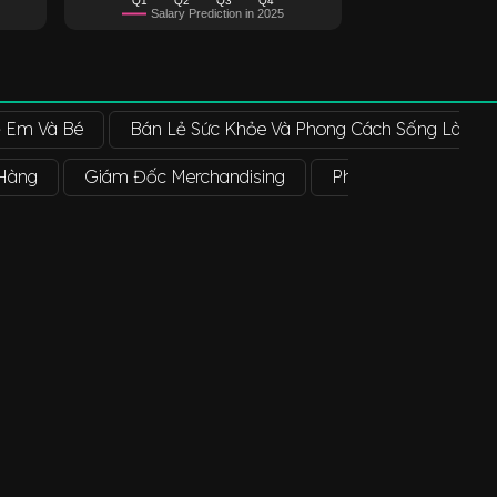
Salary Prediction in 2025
ẻ Em Và Bé
Bán Lẻ Sức Khỏe Và Phong Cách Sống Lành 
 Hàng
Giám Đốc Merchandising
Phó Giám Đốc Điều