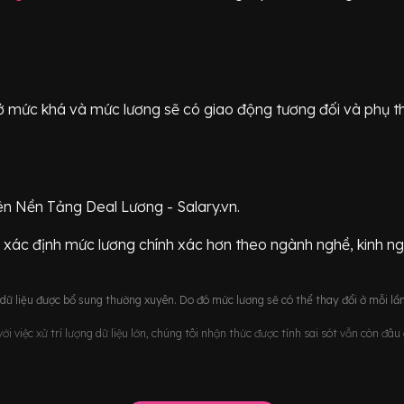
ữ ở mức
khá
và mức lương sẽ có giao động
tương đối
và phụ t
ên Nền Tảng Deal Lương - Salary.vn.
 xác định mức lương chính xác hơn theo ngành nghề, kinh n
ữ liệu được bổ sung thường xuyên. Do đó mức lương sẽ có thể thay đổi ở mỗi lần
i việc xử trí lượng dữ liệu lớn, chúng tôi nhận thức được tính sai sót vẫn còn đâ