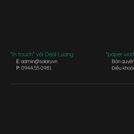
“in touch” với Deal Lương
“paper wor
E:
admin@salary.vn
Bản quyề
P:
0944.55.0981
Điều khoả