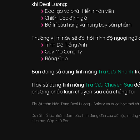
khi Deal Lương:
Đào tạo và phát triển nhân viên
Chiến lược định giá
Bố trí cửa hàng và trưng bày sản phẩm
Thường vị trí này sẽ đòi hỏi trình độ ngoại ng
Trình Độ Tiếng Anh
Quy Mô Công Ty
Bằng Cấp
Bạn đang sử dụng tính năng
Tra Cứu Nhanh
tr
Hãy sử dụng tính năng
Tra Cứu Chuyên Sâu
để
phương pháp luận chuyên sâu của chúng tôi.
Thuật toán Nền Tảng Deal Lương - Salary.vn được học mới và d
Dù rất nổ lực nhằm đảm bảo tính đúng đắn của dữ liệu, nhưng vớ
kích mọi Góp Ý từ Bạn.