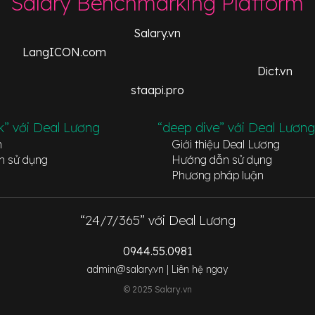
Salary Benchmarking Platform
Salary.vn
LangICON.com
Dict.vn
staapi.pro
k” với Deal Lương
“deep dive” với Deal Lương
n
Giới thiệu Deal Lương
n sử dụng
Hướng dẫn sử dụng
Phương pháp luận
“24/7/365” với Deal Lương
0944.55.0981
admin@salary.vn |
Liên hệ ngay
© 2025 Salary.vn