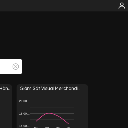
àn...
Giám Sát Visual Merchandi...
20,00…
18,00…
16,00…
Q1
Q2
Q3
Q4