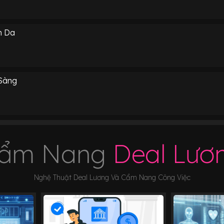
m Da
Sàng
ẩm Nang
Deal Lươ
Nghệ Thuật Deal Lương Và Cẩm Nang Công Việc