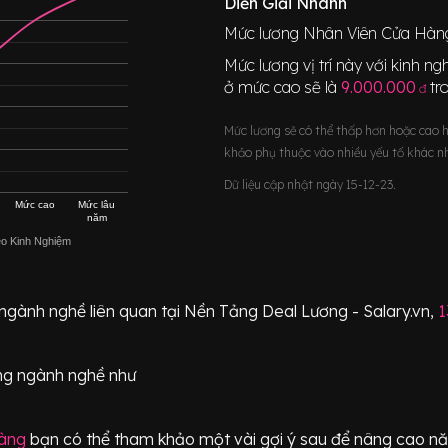
Diễn Giải Nhanh
Mức lương
Nhân Viên Cửa Hàn
Mức lương vị trí này với kinh 
ở mức cao sẽ là
9.000.000
tr
đ
Mức lương sẽ có thể thấp hơn hoặc cao 
khảo phụ thuộc vào nhiều yếu tố khác n
Dữ liệu cập nhật ngày 15-12-23.
Mức cao
Mức lâu
năm
eo Kinh Nghiệm
 ngành nghề liên quan tại Nền Tảng Deal Lương - Salary.vn,
1
ng ngành nghề như
àng
bạn có thể tham khảo một vài gợi ý sau để nâng cao năng