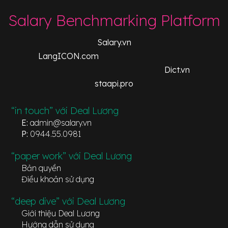
Salary Benchmarking Platform
Salary.vn
LangICON.com
Dict.vn
staapi.pro
“in touch” với Deal Lương
E:
admin@salary.vn
P:
0944.55.0981
“paper work” với Deal Lương
Bản quyền
Điều khoản sử dụng
“deep dive” với Deal Lương
Giới thiệu Deal Lương
Hướng dẫn sử dụng