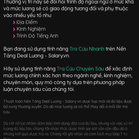
Thường vị trí này sẽ đòi hỏi trình độ ngoại ngữ ở mức
khá
và mức lương sẽ có giao động
tương đối
và phụ thuộc
vào nhiều yếu tố như
Địa Điểm
Kinh Nghiệm
Trình Độ Tiếng Anh
Bạn đang sử dụng tính năng
Tra Cứu Nhanh
trên Nền
Tảng Deal Lương - Salary.vn.
Hãy sử dụng tính năng
Tra Cứu Chuyên Sâu
để xác định
mức lương chính xác hơn theo ngành nghề, kinh nghiệm,
chuyên môn, quy mô công ty dựa trên phương pháp
luận chuyên sâu của chúng tôi.
Thuật toán Nền Tảng Deal Lương - Salary.vn được học mới và dữ liệu được
bổ sung thường xuyên. Do đó mức lương sẽ có thể thay đổi ở mỗi lần tra
cứu.
Dù rất nổ lực nhằm đảm bảo tính đúng đắn của dữ liệu, nhưng với việc xử trí
lượng dữ liệu lớn, chúng tôi nhận thức được tính sai sót vẫn còn đâu đó ở
những kết quả được trả ra. Chúng tôi ghi nhận và cảm kích mọi Góp Ý từ