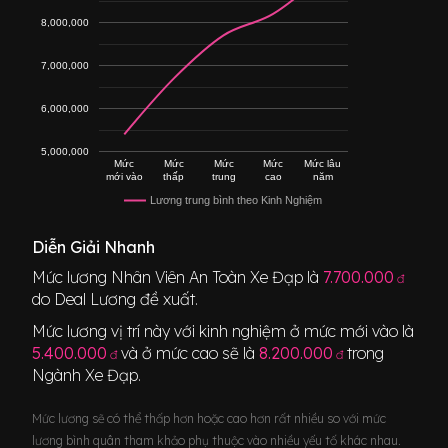
8,000,000
7,000,000
6,000,000
5,000,000
Mức
Mức
Mức
Mức
Mức lâu
mới vào
thấp
trung
cao
năm
Lương trung bình theo Kinh Nghiệm
Diễn Giải Nhanh
Mức lương
Nhân Viên An Toàn Xe Đạp
là
7.700.000
đ
do Deal Lương đề xuất.
Mức lương vị trí này với kinh nghiệm ở mức mới vào là
5.400.000
và ở mức cao sẽ là
8.200.000
trong
đ
đ
Ngành
Xe Đạp
.
Mức lương sẽ có thể thấp hơn hoặc cao hơn rất nhiều so với mức
lương bình quân tham khảo phụ thuộc vào nhiều yếu tố khác nhau.