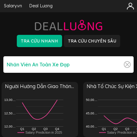
Salary.vn
Deal Lương
Người Hướng Dẫn Giao Thôn...
Nhà Tổ Chức Sự Kiện X
13,00…
50,00…
12,50…
45,00…
12,00…
40,00…
Q1
Q2
Q3
Q4
Q1
Q2
Q3
Salary Prediction in 2025
Salary Prediction in