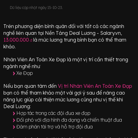
Dữ liệu cập nhật ngày 15-10-23.
Trên phương diện bình quân đối với tất cả các ngành
nghề liên quan tại Nền Tảng Deal Lương - Salary.vn,
13.000.000
là mức lương trung bình bạn có thể tham
đ
khảo.
Nhân Viên An Toàn Xe Đạp
là một vị trí
cần thiết
trong
ngành nghề như
Xe Đạp
Nếu bạn quan tâm đến
Vị trí
Nhân Viên An Toàn Xe Đạp
bạn có thể tham khảo một vài gợi ý sau để nâng cao
năng lực giúp cải thiện mức lương cũng như vị thế khi
Deal Lương:
Hợp tác trong các đội đua xe đạp
Đối phó với địa hình đa dạng và chiến thuật đua
Đàm phán tài trợ và hỗ trợ đội đua