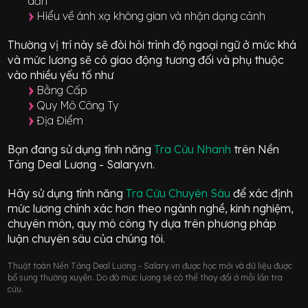
dẫn
Hiểu về ánh xạ không gian và nhận dạng cảnh
Thường vị trí này sẽ đòi hỏi trình độ ngoại ngữ ở mức
khá
và mức lương sẽ có giao động
tương đối
và phụ thuộc
vào nhiều yếu tố như
Bằng Cấp
Quy Mô Công Ty
Địa Điểm
Bạn đang sử dụng tính năng
Tra Cứu Nhanh
trên Nền
Tảng Deal Lương - Salary.vn.
Hãy sử dụng tính năng
Tra Cứu Chuyên Sâu
để xác định
mức lương chính xác hơn theo ngành nghề, kinh nghiệm,
chuyên môn, quy mô công ty dựa trên phương pháp
luận chuyên sâu của chúng tôi.
Thuật toán Nền Tảng Deal Lương - Salary.vn được học mới và dữ liệu được
bổ sung thường xuyên. Do đó mức lương sẽ có thể thay đổi ở mỗi lần tra
cứu.