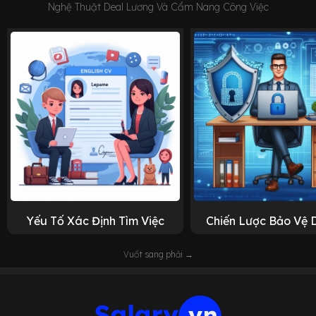
Nghệ Thuật Deal Lương Và Cẩm Nang Công Việc
Yếu Tố Xác Định Tìm Việc
Chiến Lược Bảo Vệ 
Vuốt sang phải →