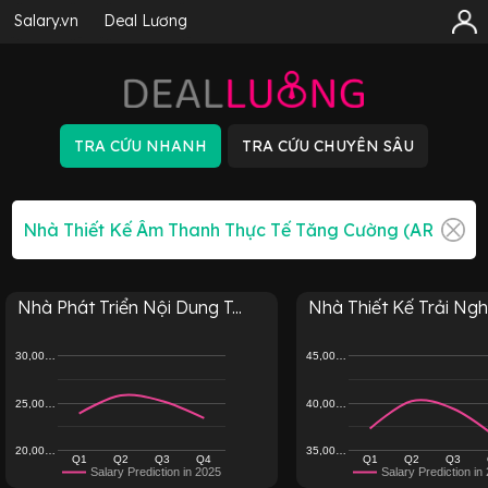
Salary.vn
Deal Lương
Nhà Phát Triển Nội Dung T...
Nhà Thiết Kế Trải Nghi
30,00…
45,00…
25,00…
40,00…
20,00…
35,00…
Q1
Q2
Q3
Q4
Q1
Q2
Q3
Salary Prediction in 2025
Salary Prediction in