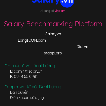
Ai cũng có
việc làm
Salary Benchmarking Platform
Salary.vn
LangICON.com
Dict.vn
staapi.pro
“in touch” với Deal Lương
E:
admin@salary.vn
P:
0944.55.0981
“paper work” với Deal Lương
Bản quyền
Điều khoản sử dụng