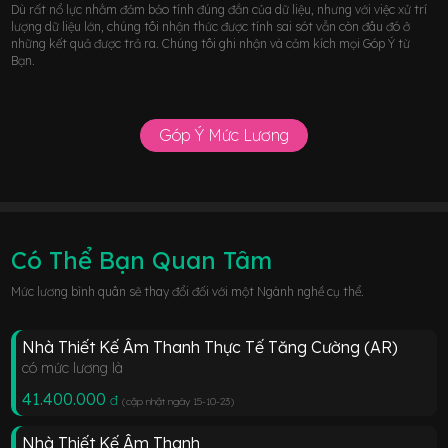
Dù rất nổ lực nhằm đảm bảo tính đúng đắn của dữ liệu, nhưng với việc xử trí
lượng dữ liệu lớn, chúng tôi nhận thức được tính sai sót vẫn còn đâu đó ở
những kết quả được trả ra. Chúng tôi ghi nhận và cảm kích mọi Góp Ý từ
Bạn.
Góp Ý Mức Lương
Có Thể Bạn Quan Tâm
Mức lương bình quân sẽ thay đổi đối với một Ngành nghề cụ thể.
Nhà Thiết Kế Âm Thanh Thực Tế Tăng Cường (AR)
có mức lương là
41.400.000
đ
(cập nhật ngày 15-10-23
)
Nhà Thiết Kế Âm Thanh