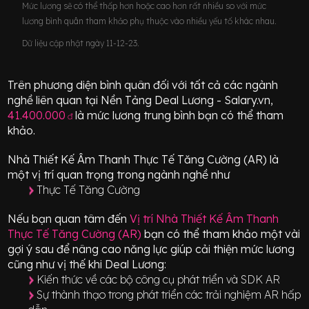
Mức lương sẽ có thể thấp hơn hoặc cao hơn rất nhiều so với mức
lương bình quân tham khảo phụ thuộc vào nhiều yếu tố khác nhau.
Dữ liệu cập nhật ngày 11-12-23.
Trên phương diện bình quân đối với tất cả các ngành
nghề liên quan tại Nền Tảng Deal Lương - Salary.vn,
41.400.000
là mức lương trung bình bạn có thể tham
đ
khảo.
Nhà Thiết Kế Âm Thanh Thực Tế Tăng Cường (AR)
là
một vị trí
quan trọng
trong ngành nghề như
Thực Tế Tăng Cường
Nếu bạn quan tâm đến
Vị trí
Nhà Thiết Kế Âm Thanh
Thực Tế Tăng Cường (AR)
bạn có thể tham khảo một vài
gợi ý sau để nâng cao năng lực giúp cải thiện mức lương
cũng như vị thế khi Deal Lương:
Kiến thức về các bộ công cụ phát triển và SDK AR
Sự thành thạo trong phát triển các trải nghiệm AR hấp