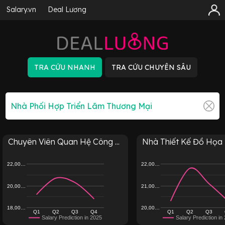
Salary.vn
Deal Lương
Chuyên Viên Quan Hệ Công ...
Nhà Thiết Kế Đồ Họa
22,00…
22,00…
20,00…
21,00…
18,00…
20,00…
Q1
Q2
Q3
Q4
Q1
Q2
Q3
Salary Prediction in 2025
Salary Prediction in