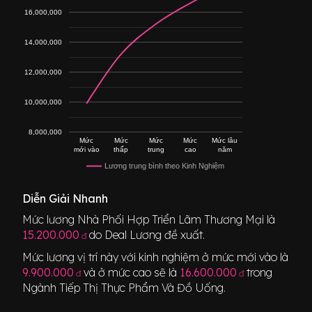
16,000,000
14,000,000
12,000,000
10,000,000
8,000,000
Mức
Mức
Mức
Mức
Mức lâu
mới vào
thấp
trung
cao
năm
Lương trung bình theo Kinh Nghiệm
Diễn Giải Nhanh
Mức lương
Nhà Phối Hợp Triển Lãm Thương Mại
là
15.200.000
do Deal Lương đề xuất.
đ
Mức lương vị trí này với kinh nghiệm ở mức mới vào là
9.900.000
và ở mức cao sẽ là
16.600.000
trong
đ
đ
Ngành
Tiếp Thị Thực Phẩm Và Đồ Uống
.