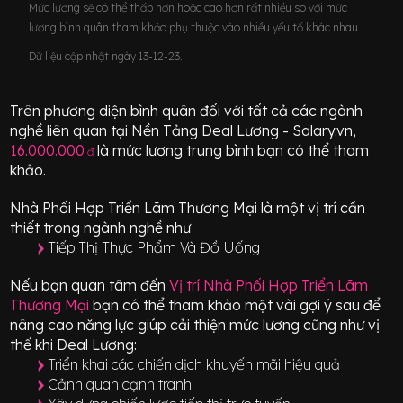
Mức lương sẽ có thể thấp hơn hoặc cao hơn rất nhiều so với mức
lương bình quân tham khảo phụ thuộc vào nhiều yếu tố khác nhau.
Dữ liệu cập nhật ngày 13-12-23.
Trên phương diện bình quân đối với tất cả các ngành
nghề liên quan tại Nền Tảng Deal Lương - Salary.vn,
16.000.000
là mức lương trung bình bạn có thể tham
đ
khảo.
Nhà Phối Hợp Triển Lãm Thương Mại
là một vị trí
cần
thiết
trong ngành nghề như
Tiếp Thị Thực Phẩm Và Đồ Uống
Nếu bạn quan tâm đến
Vị trí
Nhà Phối Hợp Triển Lãm
Thương Mại
bạn có thể tham khảo một vài gợi ý sau để
nâng cao năng lực giúp cải thiện mức lương cũng như vị
thế khi Deal Lương:
Triển khai các chiến dịch khuyến mãi hiệu quả
Cảnh quan cạnh tranh