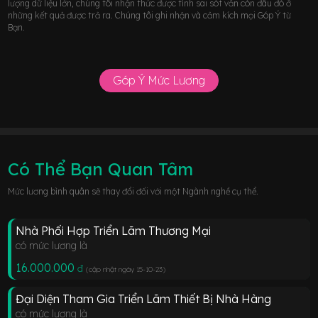
lượng dữ liệu lớn, chúng tôi nhận thức được tính sai sót vẫn còn đâu đó ở
những kết quả được trả ra. Chúng tôi ghi nhận và cảm kích mọi Góp Ý từ
Bạn.
Góp Ý Mức Lương
Có Thể Bạn Quan Tâm
Mức lương bình quân sẽ thay đổi đối với một Ngành nghề cụ thể.
Nhà Phối Hợp Triển Lãm Thương Mại
có mức lương là
16.000.000
đ
(cập nhật ngày 15-10-23
)
Đại Diện Tham Gia Triển Lãm Thiết Bị Nhà Hàng
có mức lương là