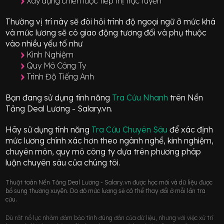
Xây dựng chiến lược tiếp thị trực tuyến
Thường vị trí này sẽ đòi hỏi trình độ ngoại ngữ ở mức
khá
và mức lương sẽ có giao động
tương đối
và phụ thuộc
vào nhiều yếu tố như
Kinh Nghiệm
Quy Mô Công Ty
Trình Độ Tiếng Anh
Bạn đang sử dụng tính năng
Tra Cứu Nhanh
trên Nền
Tảng Deal Lương - Salary.vn.
Hãy sử dụng tính năng
Tra Cứu Chuyên Sâu
để xác định
mức lương chính xác hơn theo ngành nghề, kinh nghiệm,
chuyên môn, quy mô công ty dựa trên phương pháp
luận chuyên sâu của chúng tôi.
Thuật toán Nền Tảng Deal Lương - Salary.vn được học mới và dữ liệu được
bổ sung thường xuyên. Do đó mức lương sẽ có thể thay đổi ở mỗi lần tra
cứu.
Dù rất nổ lực nhằm đảm bảo tính đúng đắn của dữ liệu, nhưng với việc xử trí