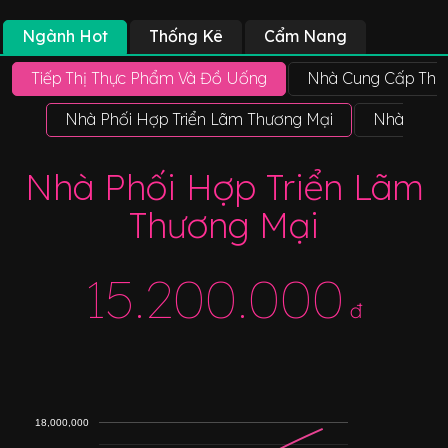
Ngành Hot
Thống Kê
Cẩm Nang
Tiếp Thị Thực Phẩm Và Đồ Uống
Nhà Cung Cấp Thự
Nhà Phối Hợp Triển Lãm Thương Mại
Nhà Phối
Nhà Phối Hợp Triển Lãm
Thương Mại
15.200.000
đ
18,000,000