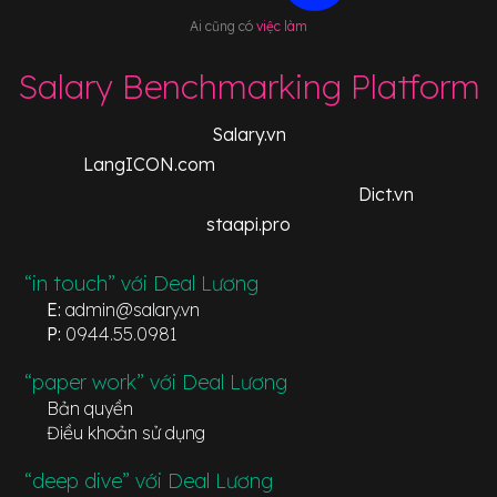
Ai cũng có
việc làm
Salary Benchmarking Platform
Salary.vn
LangICON.com
Dict.vn
staapi.pro
“in touch” với Deal Lương
E:
admin@salary.vn
P:
0944.55.0981
“paper work” với Deal Lương
Bản quyền
Điều khoản sử dụng
“deep dive” với Deal Lương