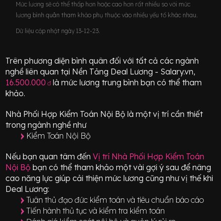
Mức lương sẽ có thể thấp hơn hoặc cao hơn rất nhiều so với mức
lương bình quân tham khảo phụ thuộc vào nhiều yếu tố khác nhau.
Dữ liệu cập nhật ngày 13-12-23.
Trên phương diện bình quân đối với tất cả các ngành
nghề liên quan tại Nền Tảng Deal Lương - Salary.vn,
16.500.000
là mức lương trung bình bạn có thể tham
đ
khảo.
Nhà Phối Hợp Kiểm Toán Nội Bộ
là một vị trí
cần thiết
trong ngành nghề như
Kiểm Toán Nội Bộ
Nếu bạn quan tâm đến
Vị trí
Nhà Phối Hợp Kiểm Toán
Nội Bộ
bạn có thể tham khảo một vài gợi ý sau để nâng
cao năng lực giúp cải thiện mức lương cũng như vị thế khi
Deal Lương:
Tuân thủ đạo đức kiểm toán và tiêu chuẩn báo cáo
Tiến hành thủ tục và kiểm tra kiểm toán