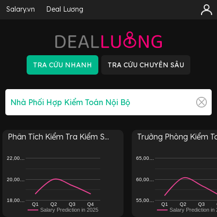
Salary.vn
Deal Lương
Phân Tích Kiểm Tra Kiểm S...
Trưởng Phòng Kiểm T
22,00…
65,00…
20,00…
60,00…
18,00…
55,00…
Q1
Q2
Q3
Q4
Q1
Q2
Q3
Salary Prediction in 2025
Salary Prediction in