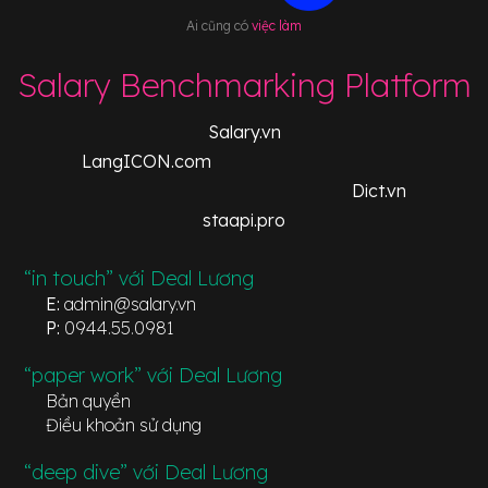
Ai cũng có
việc làm
Salary Benchmarking Platform
Salary.vn
LangICON.com
Dict.vn
staapi.pro
“in touch” với Deal Lương
E:
admin@salary.vn
P:
0944.55.0981
“paper work” với Deal Lương
Bản quyền
Điều khoản sử dụng
“deep dive” với Deal Lương