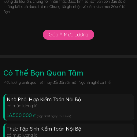
lượng dữ liệu lớn, chúng tôi nhận thức được tính sai sót vẫn còn đâu đó ở
những kết quả được trả ra. Chúng tôi ghi nhận và cảm kích mọi Góp Ý từ
Bạn.
Góp Ý Mức Lương
Có Thể Bạn Quan Tâm
Mức lương bình quân sẽ thay đổi đối với một Ngành nghề cụ thể.
Nhà Phối Hợp Kiểm Toán Nội Bộ
có mức lương là
16.500.000
đ
(cập nhật ngày 15-10-23
)
Thực Tập Sinh Kiểm Toán Nội Bộ
có mức lương là