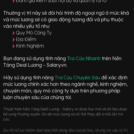
Đánh giá kiểm soát nội bộ và quản lý rủi ro
Thường vị trí này sẽ đòi hỏi trình độ ngoại ngữ ở mức
khá
và mức lương sẽ có giao động
tương đối
và phụ thuộc
vào nhiều yếu tố như
Quy Mô Công Ty
Địa Điểm
Kinh Nghiệm
Bạn đang sử dụng tính năng
Tra Cứu Nhanh
trên Nền
Tảng Deal Lương - Salary.vn.
Hãy sử dụng tính năng
Tra Cứu Chuyên Sâu
để xác định
mức lương chính xác hơn theo ngành nghề, kinh nghiệm,
chuyên môn, quy mô công ty dựa trên phương pháp
luận chuyên sâu của chúng tôi.
Thuật toán Nền Tảng Deal Lương - Salary.vn được học mới và dữ liệu được
bổ sung thường xuyên. Do đó mức lương sẽ có thể thay đổi ở mỗi lần tra
cứu.
Dù rất nổ lực nhằm đảm bảo tính đúng đắn của dữ liệu, nhưng với việc xử trí