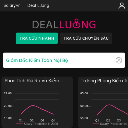
Salary.vn
Deal Lương
Phân Tích Rủi Ro Và Kiểm ...
Trưởng Phòng Kiểm T
22,00…
65,00…
20,00…
60,00…
18,00…
55,00…
Q1
Q2
Q3
Q4
Q1
Q2
Q3
Salary Prediction in 2025
Salary Prediction in