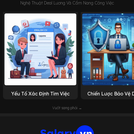
Nghệ Thuật Deal Lương Và Cẩm Nang Công Việc
Yếu Tố Xác Định Tìm Việc
Chiến Lược Bảo Vệ 
Vuốt sang phải →