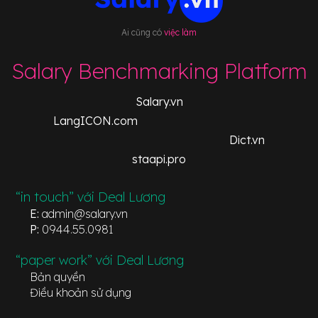
Ai cũng có
việc làm
Salary Benchmarking Platform
Salary.vn
LangICON.com
Dict.vn
staapi.pro
“in touch” với Deal Lương
E:
admin@salary.vn
P:
0944.55.0981
“paper work” với Deal Lương
Bản quyền
Điều khoản sử dụng