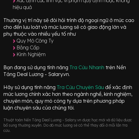
Xác định các lĩnh vực vi phạm quy định hoặc không
hiệu quả
Thường vị trí này sẽ đòi hỏi trình độ ngoại ngữ ở mức
cao
cho đến lưu loát
và mức lương sẽ có giao động
lớn
và
phụ thuộc vào nhiều yếu tố như
Quy Mô Công Ty
Bằng Cấp
Kinh Nghiệm
Bạn đang sử dụng tính năng
Tra Cứu Nhanh
trên Nền
Tảng Deal Lương - Salary.vn.
Hãy sử dụng tính năng
Tra Cứu Chuyên Sâu
để xác định
mức lương chính xác hơn theo ngành nghề, kinh nghiệm,
chuyên môn, quy mô công ty dựa trên phương pháp
luận chuyên sâu của chúng tôi.
Thuật toán Nền Tảng Deal Lương - Salary.vn được học mới và dữ liệu được
bổ sung thường xuyên. Do đó mức lương sẽ có thể thay đổi ở mỗi lần tra
cứu.