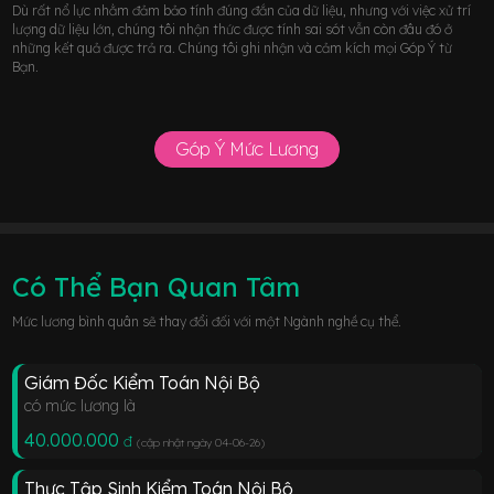
Dù rất nổ lực nhằm đảm bảo tính đúng đắn của dữ liệu, nhưng với việc xử trí
lượng dữ liệu lớn, chúng tôi nhận thức được tính sai sót vẫn còn đâu đó ở
những kết quả được trả ra. Chúng tôi ghi nhận và cảm kích mọi Góp Ý từ
Bạn.
Góp Ý Mức Lương
Có Thể Bạn Quan Tâm
Mức lương bình quân sẽ thay đổi đối với một Ngành nghề cụ thể.
Giám Đốc Kiểm Toán Nội Bộ
có mức lương là
40.000.000
đ
(cập nhật ngày 04-06-26
)
Thực Tập Sinh Kiểm Toán Nội Bộ