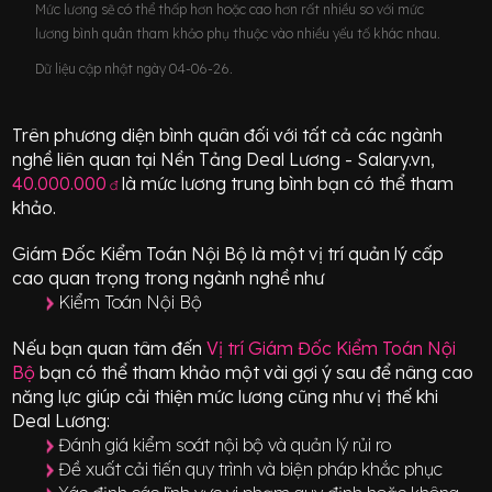
Mức lương sẽ có thể thấp hơn hoặc cao hơn rất nhiều so với mức
lương bình quân tham khảo phụ thuộc vào nhiều yếu tố khác nhau.
Dữ liệu cập nhật ngày 04-06-26.
Trên phương diện bình quân đối với tất cả các ngành
nghề liên quan tại Nền Tảng Deal Lương - Salary.vn,
40.000.000
là mức lương trung bình bạn có thể tham
đ
khảo.
Giám Đốc Kiểm Toán Nội Bộ
là một vị trí
quản lý cấp
cao quan trọng
trong ngành nghề như
Kiểm Toán Nội Bộ
Nếu bạn quan tâm đến
Vị trí
Giám Đốc Kiểm Toán Nội
Bộ
bạn có thể tham khảo một vài gợi ý sau để nâng cao
năng lực giúp cải thiện mức lương cũng như vị thế khi
Deal Lương:
Đánh giá kiểm soát nội bộ và quản lý rủi ro
Đề xuất cải tiến quy trình và biện pháp khắc phục