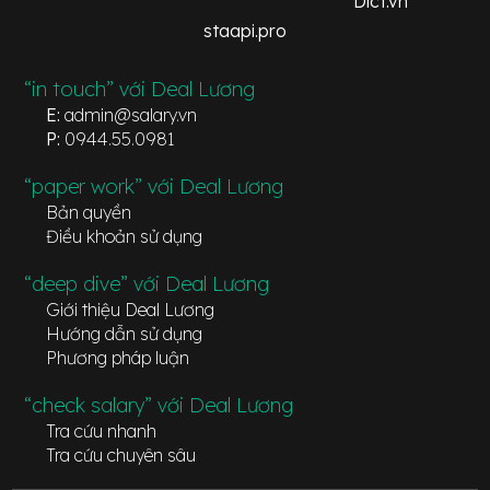
Dict.vn
staapi.pro
“in touch” với Deal Lương
E:
admin@salary.vn
P:
0944.55.0981
“paper work” với Deal Lương
Bản quyền
Điều khoản sử dụng
“deep dive” với Deal Lương
Giới thiệu Deal Lương
Hướng dẫn sử dụng
Phương pháp luận
“check salary” với Deal Lương
Tra cứu nhanh
Tra cứu chuyên sâu