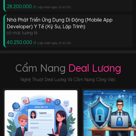
28.200.000
đ
(cập nhật ngày 15-10-23
)
Nhà Phát Triển Ứng Dụng Di Động (Mobile App
Developer) Y Tế (Kỹ Sư, Lập Trình)
có mức lương là
40.250.000
đ
(cập nhật ngày 15-10-23
)
Cẩm Nang
Deal Lương
Nghệ Thuật Deal Lương Và Cẩm Nang Công Việc