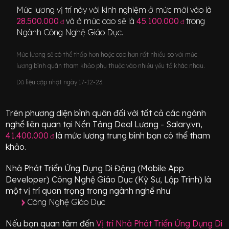
Mức lương vị trí này với kinh nghiệm ở mức mới vào là
28.500.000
và ở mức cao sẽ là
45.100.000
trong
đ
đ
Ngành
Công Nghệ Giáo Dục
.
Mức lương sẽ có thể thấp hơn hoặc cao hơn rất nhiều so với mức
lương bình quân tham khảo phụ thuộc vào nhiều yếu tố khác nhau.
Dữ liệu cập nhật ngày 17-12-23.
Trên phương diện bình quân đối với tất cả các ngành
nghề liên quan tại Nền Tảng Deal Lương - Salary.vn,
41.400.000
là mức lương trung bình bạn có thể tham
đ
khảo.
Nhà Phát Triển Ứng Dụng Di Động (Mobile App
Developer) Công Nghệ Giáo Dục (Kỹ Sư, Lập Trình)
là
một vị trí
quan trọng
trong ngành nghề như
Công Nghệ Giáo Dục
Nếu bạn quan tâm đến
Vị trí
Nhà Phát Triển Ứng Dụng Di