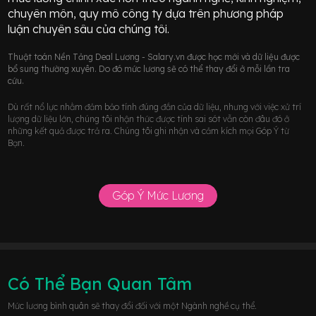
chuyên môn, quy mô công ty dựa trên phương pháp
luận chuyên sâu của chúng tôi.
Thuật toán Nền Tảng Deal Lương - Salary.vn được học mới và dữ liệu được
bổ sung thường xuyên. Do đó mức lương sẽ có thể thay đổi ở mỗi lần tra
cứu.
Dù rất nổ lực nhằm đảm bảo tính đúng đắn của dữ liệu, nhưng với việc xử trí
lượng dữ liệu lớn, chúng tôi nhận thức được tính sai sót vẫn còn đâu đó ở
những kết quả được trả ra. Chúng tôi ghi nhận và cảm kích mọi Góp Ý từ
Bạn.
Góp Ý Mức Lương
Có Thể Bạn Quan Tâm
Mức lương bình quân sẽ thay đổi đối với một Ngành nghề cụ thể.