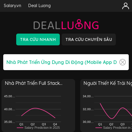
Salary.vn
Deal Lương
Nhà Phát Triển Full Stack...
Người Thiết Kế Trải Ngh
45,00…
34,00…
40,00…
32,00…
35,00…
30,00…
Q1
Q2
Q3
Q4
Q1
Q2
Q3
Salary Prediction in 2025
Salary Prediction in