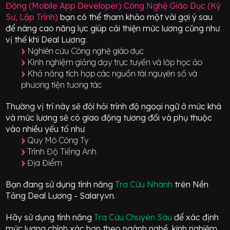
Động (Mobile App Developer) Công Nghệ Giáo Dục (Kỹ
Sư, Lập Trình)
bạn có thể tham khảo một vài gợi ý sau
để nâng cao năng lực giúp cải thiện mức lương cũng như
vị thế khi Deal Lương:
Nghiên cứu Công nghệ giáo dục
Kinh nghiệm giảng dạy trực tuyến và lớp học ảo
Khả năng tích hợp các nguồn tài nguyên số và
phương tiện tương tác
Thường vị trí này sẽ đòi hỏi trình độ ngoại ngữ ở mức
khá
và mức lương sẽ có giao động
tương đối
và phụ thuộc
vào nhiều yếu tố như
Quy Mô Công Ty
Trình Độ Tiếng Anh
Địa Điểm
Bạn đang sử dụng tính năng
Tra Cứu Nhanh
trên Nền
Tảng Deal Lương - Salary.vn.
Hãy sử dụng tính năng
Tra Cứu Chuyên Sâu
để xác định
mức lương chính xác hơn theo ngành nghề, kinh nghiệm,