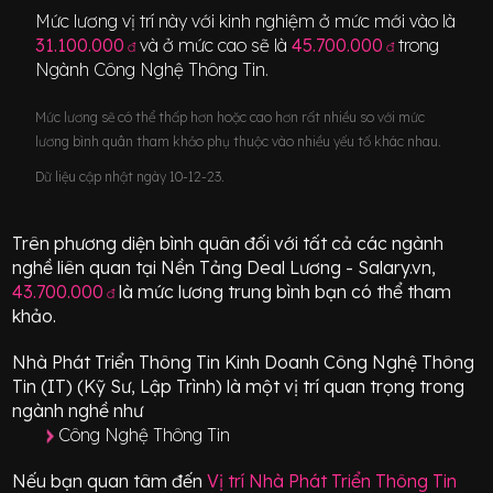
Mức lương vị trí này với kinh nghiệm ở mức mới vào là
31.100.000
và ở mức cao sẽ là
45.700.000
trong
đ
đ
Ngành
Công Nghệ Thông Tin
.
Mức lương sẽ có thể thấp hơn hoặc cao hơn rất nhiều so với mức
lương bình quân tham khảo phụ thuộc vào nhiều yếu tố khác nhau.
Dữ liệu cập nhật ngày 10-12-23.
Trên phương diện bình quân đối với tất cả các ngành
nghề liên quan tại Nền Tảng Deal Lương - Salary.vn,
43.700.000
là mức lương trung bình bạn có thể tham
đ
khảo.
Nhà Phát Triển Thông Tin Kinh Doanh Công Nghệ Thông
Tin (IT) (Kỹ Sư, Lập Trình)
là một vị trí
quan trọng
trong
ngành nghề như
Công Nghệ Thông Tin
Nếu bạn quan tâm đến
Vị trí
Nhà Phát Triển Thông Tin