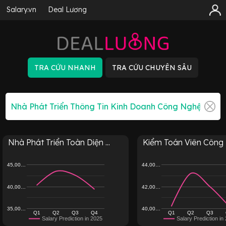
Salary.vn
Deal Lương
Nhà Phát Triển Toàn Diện ...
Kiểm Toán Viên Công N
45,00…
44,00…
40,00…
42,00…
35,00…
40,00…
Q1
Q2
Q3
Q4
Q1
Q2
Q3
Salary Prediction in 2025
Salary Prediction in