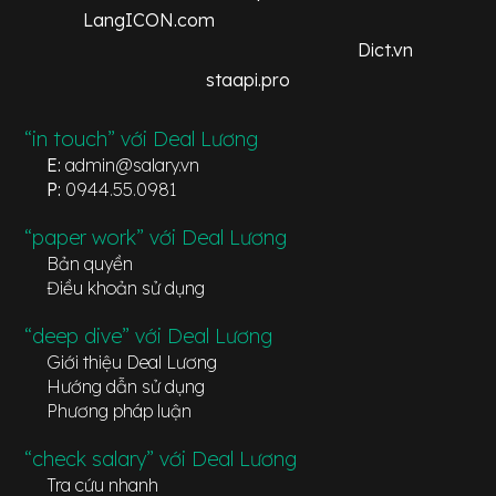
LangICON.com
Dict.vn
staapi.pro
“in touch” với Deal Lương
E:
admin@salary.vn
P:
0944.55.0981
“paper work” với Deal Lương
Bản quyền
Điều khoản sử dụng
“deep dive” với Deal Lương
Giới thiệu Deal Lương
Hướng dẫn sử dụng
Phương pháp luận
“check salary” với Deal Lương
Tra cứu nhanh