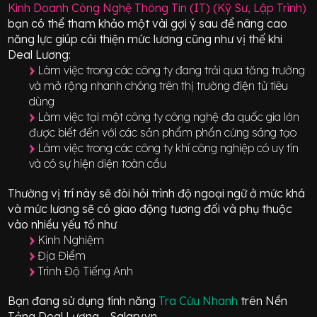
Kinh Doanh Công Nghệ Thông Tin (IT) (Kỹ Sư, Lập Trình)
bạn có thể tham khảo một vài gợi ý sau để nâng cao
năng lực giúp cải thiện mức lương cũng như vị thế khi
Deal Lương:
Làm việc trong các công ty đang trải qua tăng trưởng
và mở rộng nhanh chóng trên thị trường điện tử tiêu
dùng
Làm việc tại một công ty công nghệ đa quốc gia lớn
được biết đến với các sản phẩm phần cứng sáng tạo
Làm việc trong các công ty khí công nghiệp có uy tín
và có sự hiện diện toàn cầu
Thường vị trí này sẽ đòi hỏi trình độ ngoại ngữ ở mức
khá
và mức lương sẽ có giao động
tương đối
và phụ thuộc
vào nhiều yếu tố như
Kinh Nghiệm
Địa Điểm
Trình Độ Tiếng Anh
Bạn đang sử dụng tính năng
Tra Cứu Nhanh
trên Nền
Tảng Deal Lương - Salary.vn.