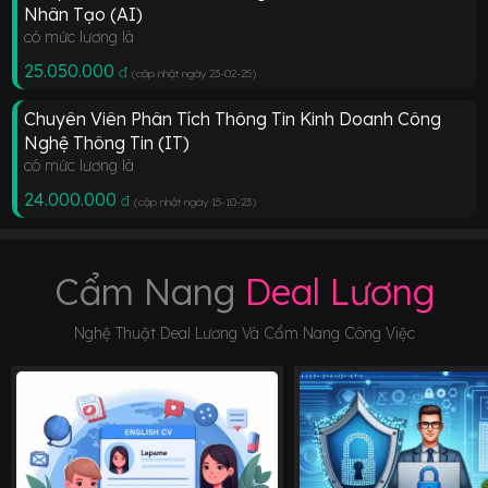
Nhân Tạo (AI)
có mức lương là
25.050.000
đ
(cập nhật ngày 23-02-25
)
Chuyên Viên Phân Tích Thông Tin Kinh Doanh Công
Nghệ Thông Tin (IT)
có mức lương là
24.000.000
đ
(cập nhật ngày 15-10-23
)
Cẩm Nang
Deal Lương
Nghệ Thuật Deal Lương Và Cẩm Nang Công Việc