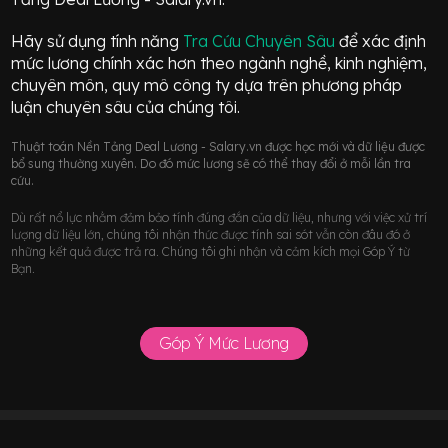
Hãy sử dụng tính năng
Tra Cứu Chuyên Sâu
để xác định
mức lương chính xác hơn theo ngành nghề, kinh nghiệm,
chuyên môn, quy mô công ty dựa trên phương pháp
luận chuyên sâu của chúng tôi.
Thuật toán Nền Tảng Deal Lương - Salary.vn được học mới và dữ liệu được
bổ sung thường xuyên. Do đó mức lương sẽ có thể thay đổi ở mỗi lần tra
cứu.
Dù rất nổ lực nhằm đảm bảo tính đúng đắn của dữ liệu, nhưng với việc xử trí
lượng dữ liệu lớn, chúng tôi nhận thức được tính sai sót vẫn còn đâu đó ở
những kết quả được trả ra. Chúng tôi ghi nhận và cảm kích mọi Góp Ý từ
Bạn.
Góp Ý Mức Lương