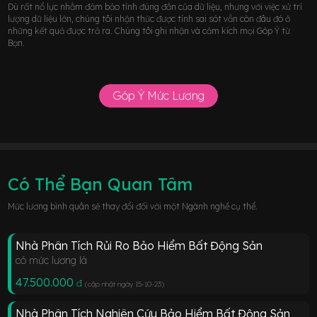
Dù rất nổ lực nhằm đảm bảo tính đúng đắn của dữ liệu, nhưng với việc xử trí
lượng dữ liệu lớn, chúng tôi nhận thức được tính sai sót vẫn còn đâu đó ở
những kết quả được trả ra. Chúng tôi ghi nhận và cảm kích mọi Góp Ý từ
Bạn.
Góp Ý Mức Lương
Có Thể Bạn Quan Tâm
Mức lương bình quân sẽ thay đổi đối với một Ngành nghề cụ thể.
Nhà Phân Tích Rủi Ro Bảo Hiểm Bất Động Sản
có mức lương là
47.500.000
đ
(cập nhật ngày 15-10-23
)
Nhà Phân Tích Nghiên Cứu Bảo Hiểm Bất Động Sản