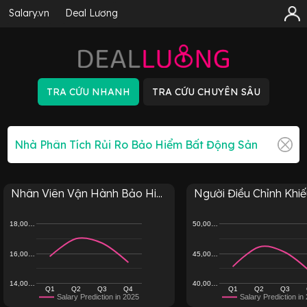
Salary.vn
Deal Lương
Nhân Viên Vận Hành Bảo Hi...
Người Điều Chỉnh Khiếu
18,00…
50,00…
16,00…
45,00…
14,00…
40,00…
Q1
Q2
Q3
Q4
Q1
Q2
Q3
Salary Prediction in 2025
Salary Prediction in