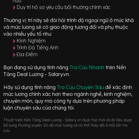
hữu
Duy trì hồ sơ yêu cầu bồi thường chính xác
Thường vị trí này sẽ đòi hỏi trình độ ngoại ngữ ở mức
khá
và mức lương sẽ có giao động
tương đối
và phụ thuộc
vào nhiều yếu tố như
Kinh Nghiệm
Trình Độ Tiếng Anh
Địa Điểm
Bạn đang sử dụng tính năng
Tra Cứu Nhanh
trên Nền
Tảng Deal Lương - Salary.vn.
Hãy sử dụng tính năng
Tra Cứu Chuyên Sâu
để xác định
mức lương chính xác hơn theo ngành nghề, kinh nghiệm,
chuyên môn, quy mô công ty dựa trên phương pháp
luận chuyên sâu của chúng tôi.
Thuật toán Nền Tảng Deal Lương - Salary.vn được học mới và dữ liệu được
bổ sung thường xuyên. Do đó mức lương sẽ có thể thay đổi ở mỗi lần tra
cứu.