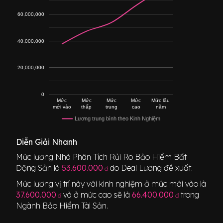
60,000,000
40,000,000
20,000,000
0
Mức
Mức
Mức
Mức
Mức lâu
mới vào
thấp
trung
cao
năm
Lương trung bình theo Kinh Nghiệm
Diễn Giải Nhanh
Mức lương
Nhà Phân Tích Rủi Ro Bảo Hiểm Bất
Động Sản
là
53.600.000
do Deal Lương đề xuất.
đ
Mức lương vị trí này với kinh nghiệm ở mức mới vào là
37.600.000
và ở mức cao sẽ là
66.400.000
trong
đ
đ
Ngành
Bảo Hiểm Tài Sản
.