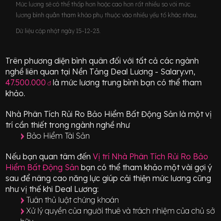
Mức lương sẽ có thể thấp hơn hoặc cao hơn rất nhiều so với mức
lương bình quân tham khảo phụ thuộc vào nhiều yếu tố khác nhau.
Dữ liệu cập nhật ngày 15-12-23.
Trên phương diện bình quân đối với tất cả các ngành
nghề liên quan tại Nền Tảng Deal Lương - Salary.vn,
47.500.000
là mức lương trung bình bạn có thể tham
đ
khảo.
Nhà Phân Tích Rủi Ro Bảo Hiểm Bất Động Sản
là một vị
trí
cần thiết
trong ngành nghề như
Bảo Hiểm Tài Sản
Nếu bạn quan tâm đến
Vị trí
Nhà Phân Tích Rủi Ro Bảo
Hiểm Bất Động Sản
bạn có thể tham khảo một vài gợi ý
sau để nâng cao năng lực giúp cải thiện mức lương cũng
như vị thế khi Deal Lương:
Tuân thủ luật chứng khoán
Xử lý quyền của người thuê và trách nhiệm của chủ sở