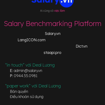
Ai cũng có
việc làm
Salary Benchmarking Platform
Salary.vn
LangICON.com
Dict.vn
staapi.pro
“in touch” với Deal Lương
E:
admin@salary.vn
P:
0944.55.0981
“paper work” với Deal Lương
Bản quyền
Điều khoản sử dụng