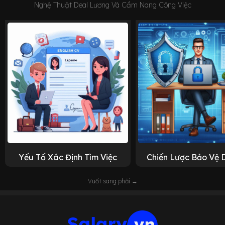
Nghệ Thuật Deal Lương Và Cẩm Nang Công Việc
Yếu Tố Xác Định Tìm Việc
Chiến Lược Bảo Vệ 
Vuốt sang phải →