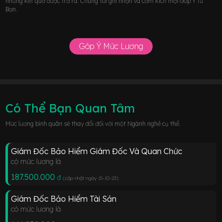
những kết quả được trả ra. Chúng tôi ghi nhận và cảm kích mọi Góp Ý từ
Bạn.
Góp Ý Mức Lương
Có Thể Bạn Quan Tâm
Mức lương bình quân sẽ thay đổi đối với một Ngành nghề cụ thể.
Giám Đốc Bảo Hiểm Giám Đốc Và Quan Chức
có mức lương là
187.500.000
đ
(cập nhật ngày 15-10-23
)
Giám Đốc Bảo Hiểm Tài Sản
có mức lương là