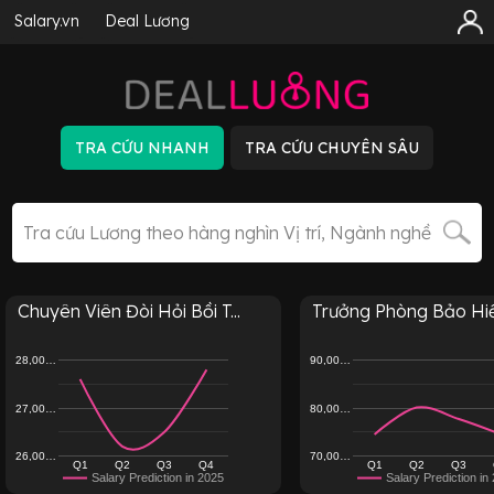
Salary.vn
Deal Lương
Chuyên Viên Đòi Hỏi Bồi T...
Trưởng Phòng Bảo Hiểm
28,00…
90,00…
27,00…
80,00…
26,00…
70,00…
Q1
Q2
Q3
Q4
Q1
Q2
Q3
Salary Prediction in 2025
Salary Prediction in