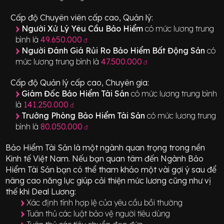
Cấp độ Chuyên viên cấp cao, Quản lý:
Người Xử Lý Yêu Cầu Bảo Hiểm
có mức lương trung
bình là
49.650.000
đ
Người Đánh Giá Rủi Ro Bảo Hiểm Bất Động Sản
có
mức lương trung bình là
47.500.000
đ
Cấp độ Quản lý cấp cao, Chuyên gia:
Giám Đốc Bảo Hiểm Tài Sản
có mức lương trung bình
là
141.250.000
đ
Trưởng Phòng Bảo Hiểm Tài Sản
có mức lương trung
bình là
80.050.000
đ
Bảo Hiểm Tài Sản
là một ngành quan trọng trong nền
Kinh tế Việt Nam. Nếu bạn quan tâm đến Ngành
Bảo
Hiểm Tài Sản
bạn có thể tham khảo một vài gợi ý sau để
nâng cao năng lực giúp cải thiện mức lương cũng như vị
thế khi Deal Lương:
Xác định tính hợp lệ của yêu cầu bồi thường
Tuân thủ các luật bảo vệ người tiêu dùng