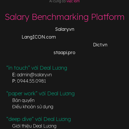
Ai cũng có
việc làm
Salary Benchmarking Platform
Salary.vn
LangICON.com
Dict.vn
staapi.pro
“in touch” với Deal Lương
E:
admin@salary.vn
P:
0944.55.0981
“paper work” với Deal Lương
Bản quyền
Điều khoản sử dụng
“deep dive” với Deal Lương
Giới thiệu Deal Lương