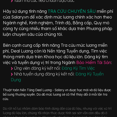
Tuân thủ các tiêu chuẩn đạo đức
Hãy sử dụng tính năng
TRA CỨU CHUYÊN SÂU
miễn phí
của Salary.vn để xác định mức lương chính xác hơn theo
Ngành nghề, Kinh nghiệm, Trình độ, Bằng cấp, Quy mô
công ty cùng nhiều tham số khác dựa trên Phương pháp
luận chuyên sâu của chúng tôi.
Bên cạnh cung cấp tính năng Tra cứu mức lương miễn
phí, Deal Lương còn là Nền tảng Tuyển dụng, Tìm việc
thông minh dựa trên Khoa học dữ liệu lớn.
Đăng ký tìm
việc và tuyển dụng vị trí
trong Ngành
Bảo Hiểm Tài Sản
:
Ứng viên đăng ký kết nối:
Đăng Ký Tìm Việc
Nhà tuyển dụng đăng ký kết nối:
Đăng Ký Tuyển
Dụng
Thuật toán Nền Tảng Deal Lương - Salary.vn được học mới và dữ liệu được
bổ sung thường xuyên. Do đó mức lương sẽ có thể thay đổi ở mỗi lần tra
cứu.
Dù rất nổ lực nhằm đảm bảo tính đúng đắn của dữ liệu, nhưng với việc xử trí
lượng dữ liệu lớn, chúng tôi nhận thức được tính sai sót vẫn còn đâu đó ở