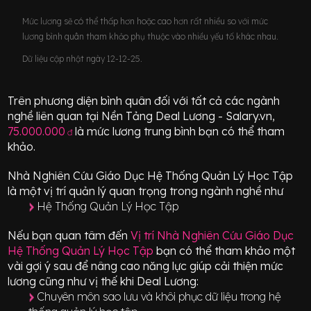
Mức lương sẽ có thể thấp hơn hoặc cao hơn rất nhiều so với mức
lương bình quân tham khảo phụ thuộc vào nhiều yếu tố khác nhau.
Dữ liệu cập nhật ngày 12-12-25.
Trên phương diện bình quân đối với tất cả các ngành
nghề liên quan tại Nền Tảng Deal Lương - Salary.vn,
75.000.000
là mức lương trung bình bạn có thể tham
đ
khảo.
Nhà Nghiên Cứu Giáo Dục Hệ Thống Quản Lý Học Tập
là một vị trí
quản lý quan trọng
trong ngành nghề như
Hệ Thống Quản Lý Học Tập
Nếu bạn quan tâm đến
Vị trí
Nhà Nghiên Cứu Giáo Dục
Hệ Thống Quản Lý Học Tập
bạn có thể tham khảo một
vài gợi ý sau để nâng cao năng lực giúp cải thiện mức
lương cũng như vị thế khi Deal Lương:
Chuyên môn sao lưu và khôi phục dữ liệu trong hệ