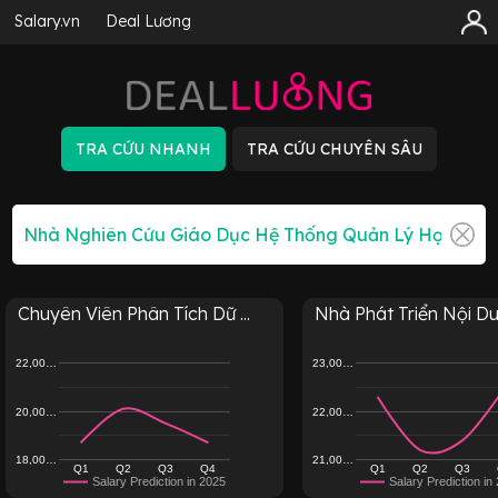
Salary.vn
Deal Lương
Chuyên Viên Phân Tích Dữ ...
Nhà Phát Triển Nội Du
22,00…
23,00…
20,00…
22,00…
18,00…
21,00…
Q1
Q2
Q3
Q4
Q1
Q2
Q3
Salary Prediction in 2025
Salary Prediction in