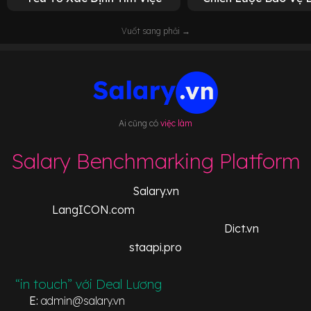
Vuốt sang phải →
Ai cũng có
việc làm
Salary Benchmarking Platform
Salary.vn
LangICON.com
Dict.vn
staapi.pro
“in touch” với Deal Lương
E:
admin@salary.vn