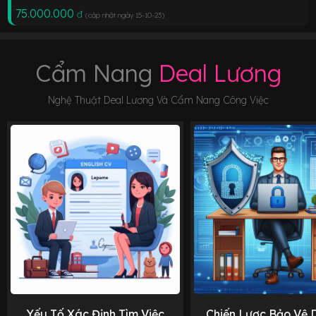
75.000.000
đ
(cập nhật ngày 15-10-23
)
Cẩm Nang
Deal Lương
Nghệ Thuật Deal Lương Và Cẩm Nang Công Việc
Yếu Tố Xác Định Tìm Việc
Chiến Lược Bảo Vệ 