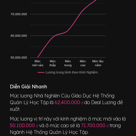
70,000,000
60,000,000
50,000,000
Mức
Mức
Mức
Mức
Mức lâu
mới vào
thấp
trung
cao
năm
Lương trung bình theo Kinh Nghiệm
Diễn Giải Nhanh
Mức lương
Nhà Nghiên Cứu Giáo Dục Hệ Thống
Quản Lý Học Tập
là
62.400.000
do Deal Lương đề
đ
xuất.
Mức lương vị trí này với kinh nghiệm ở mức mới vào là
50.100.000
và ở mức cao sẽ là
71.700.000
trong
đ
đ
Ngành
Hệ Thống Quản Lý Học Tập
.