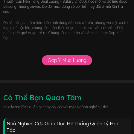
Thuật toán Nền Tảng Deal Lương - Salary.vn được học mới và dữ liệu được
bổ sung thường xuyên. Do đó mức lương sẽ có thể thay đổi ở mỗi lần tra
cứu.
Dù rất nổ lực nhằm đảm bảo tính đúng đắn của dữ liệu, nhưng với việc xử trí
lượng dữ liệu lớn, chúng tôi nhận thức được tính sai sót vẫn còn đâu đó ở
những kết quả được trả ra. Chúng tôi ghi nhận và cảm kích mọi Góp Ý từ
Bạn.
Góp Ý Mức Lương
Có Thể Bạn Quan Tâm
Mức lương bình quân sẽ thay đổi đối với một Ngành nghề cụ thể.
Nhà Nghiên Cứu Giáo Dục Hệ Thống Quản Lý Học
Tập