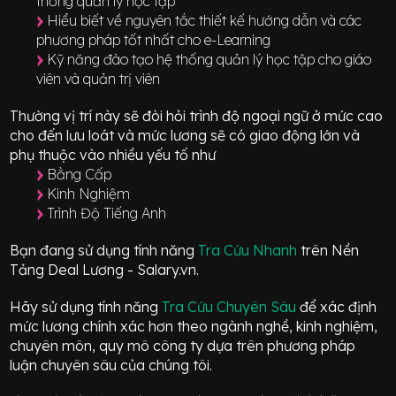
thống quản lý học tập
Hiểu biết về nguyên tắc thiết kế hướng dẫn và các
phương pháp tốt nhất cho e-Learning
Kỹ năng đào tạo hệ thống quản lý học tập cho giáo
viên và quản trị viên
Thường vị trí này sẽ đòi hỏi trình độ ngoại ngữ ở mức
cao
cho đến lưu loát
và mức lương sẽ có giao động
lớn
và
phụ thuộc vào nhiều yếu tố như
Bằng Cấp
Kinh Nghiệm
Trình Độ Tiếng Anh
Bạn đang sử dụng tính năng
Tra Cứu Nhanh
trên Nền
Tảng Deal Lương - Salary.vn.
Hãy sử dụng tính năng
Tra Cứu Chuyên Sâu
để xác định
mức lương chính xác hơn theo ngành nghề, kinh nghiệm,
chuyên môn, quy mô công ty dựa trên phương pháp
luận chuyên sâu của chúng tôi.