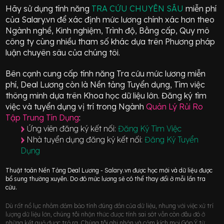
Hãy sử dụng tính năng
TRA CỨU CHUYÊN SÂU
miễn phí
của Salary.vn để xác định mức lương chính xác hơn theo
Ngành nghề, Kinh nghiệm, Trình độ, Bằng cấp, Quy mô
công ty cùng nhiều tham số khác dựa trên Phương pháp
luận chuyên sâu của chúng tôi.
Bên cạnh cung cấp tính năng Tra cứu mức lương miễn
phí, Deal Lương còn là Nền tảng Tuyển dụng, Tìm việc
thông minh dựa trên Khoa học dữ liệu lớn.
Đăng ký tìm
việc và tuyển dụng vị trí
trong Ngành
Quản Lý Rủi Ro
Tập Trung Tín Dụng
:
Ứng viên đăng ký kết nối:
Đăng Ký Tìm Việc
Nhà tuyển dụng đăng ký kết nối:
Đăng Ký Tuyển
Dụng
Thuật toán Nền Tảng Deal Lương - Salary.vn được học mới và dữ liệu được
bổ sung thường xuyên. Do đó mức lương sẽ có thể thay đổi ở mỗi lần tra
cứu.
Dù rất nổ lực nhằm đảm bảo tính đúng đắn của dữ liệu, nhưng với việc xử trí
lượng dữ liệu lớn, chúng tôi nhận thức được tính sai sót vẫn còn đâu đó ở
những kết quả được trả ra. Chúng tôi ghi nhận và cảm kích mọi Góp Ý từ