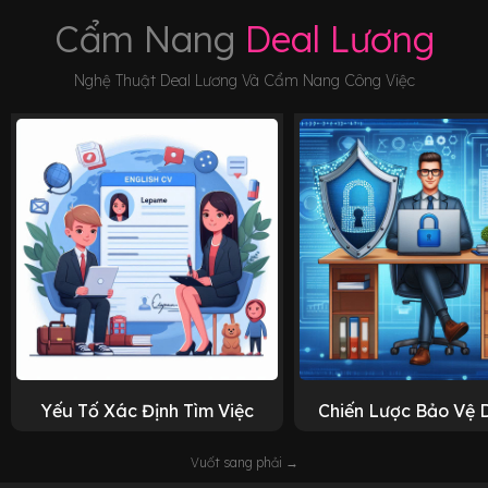
Cẩm Nang
Deal Lương
Nghệ Thuật Deal Lương Và Cẩm Nang Công Việc
Yếu Tố Xác Định Tìm Việc
Chiến Lược Bảo Vệ 
Vuốt sang phải →