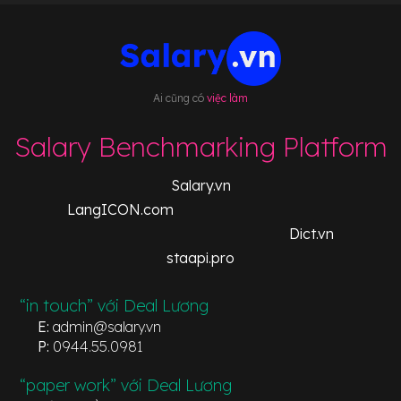
Ai cũng có
việc làm
Salary Benchmarking Platform
Salary.vn
LangICON.com
Dict.vn
staapi.pro
“in touch” với Deal Lương
E:
admin@salary.vn
P:
0944.55.0981
“paper work” với Deal Lương