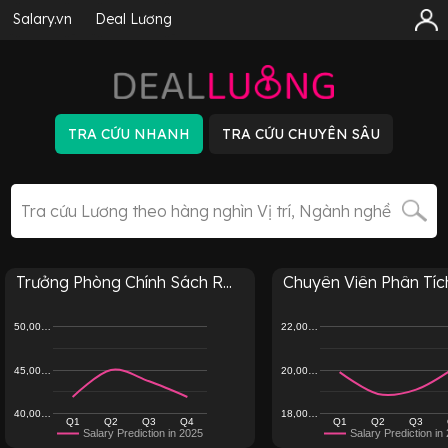
Salary.vn
Deal Lương
Trưởng Phòng Chính Sách R...
Chuyên Viên Phân Tích
50,00…
22,00…
45,00…
20,00…
40,00…
18,00…
Q1
Q2
Q3
Q4
Q1
Q2
Q3
Salary Prediction in 2025
Salary Prediction in