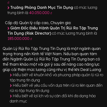
đ
Trưởng Phòng Danh Mục Tín Dụng
có mức lương
trung bình là
40.050.000
đ
Cấp độ Quản lý cấp cao, Chuyên gia:
Giám Đốc Điều Hành Quản Trị Rủi Ro Tập Trung
Tín Dụng (Risk Director)
có mức lương trung bình là
185.000.000
đ
Quản Lý Rủi Ro Tập Trung Tín Dụng
là một ngành quan
trọng trong nền Kinh tế Việt Nam. Nếu bạn quan tâm
đến Ngành
Quản Lý Rủi Ro Tập Trung Tín Dụng
bạn có
thể tham khảo một vài gợi ý sau để nâng cao năng lực
giúp cải thiện mức lương cũng như vị thế khi Deal Lương:
Hiểu biết về khuôn khổ và phương pháp quản lý rủi ro
tập trung tín dụng
Hiểu biết về yêu cầu vốn dựa trên rủi ro liên quan đến
rủi ro tập trung tín dụng
Hiểu biết về lợi ích và sự cân đối khi đa dạng hóa
danh mục