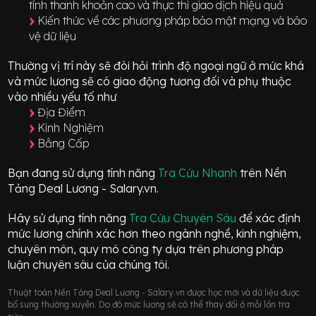
tính thanh khoản cao và thực thi giao dịch hiệu quả
Kiến thức về các phương pháp bảo mật mạng và bảo
vệ dữ liệu
Thường vị trí này sẽ đòi hỏi trình độ ngoại ngữ ở mức
khá
và mức lương sẽ có giao động
tương đối
và phụ thuộc
vào nhiều yếu tố như
Địa Điểm
Kinh Nghiệm
Bằng Cấp
Bạn đang sử dụng tính năng
Tra Cứu Nhanh
trên Nền
Tảng Deal Lương - Salary.vn.
Hãy sử dụng tính năng
Tra Cứu Chuyên Sâu
để xác định
mức lương chính xác hơn theo ngành nghề, kinh nghiệm,
chuyên môn, quy mô công ty dựa trên phương pháp
luận chuyên sâu của chúng tôi.
Thuật toán Nền Tảng Deal Lương - Salary.vn được học mới và dữ liệu được
bổ sung thường xuyên. Do đó mức lương sẽ có thể thay đổi ở mỗi lần tra