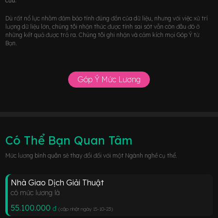
cứu.
Dù rất nổ lực nhằm đảm bảo tính đúng đắn của dữ liệu, nhưng với việc xử trí
lượng dữ liệu lớn, chúng tôi nhận thức được tính sai sót vẫn còn đâu đó ở
những kết quả được trả ra. Chúng tôi ghi nhận và cảm kích mọi Góp Ý từ
Bạn.
Góp Ý Mức Lương
Có Thể Bạn Quan Tâm
Mức lương bình quân sẽ thay đổi đối với một Ngành nghề cụ thể.
Nhà Giao Dịch Giải Thuật
có mức lương là
55.100.000
đ
(cập nhật ngày 15-10-23
)