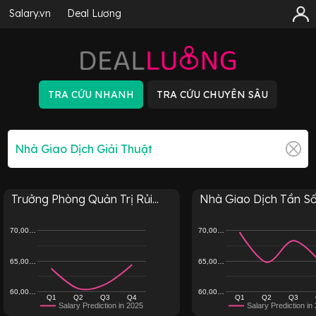
Salary.vn
Deal Lương
Trưởng Phòng Quản Trị Rủi...
Nhà Giao Dịch Tần S
70,00…
70,00…
65,00…
65,00…
60,00…
60,00…
Q1
Q2
Q3
Q4
Q1
Q2
Q3
Salary Prediction in 2025
Salary Prediction in