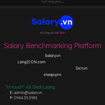
Vuốt sang phải →
Ai cũng có
việc làm
Salary Benchmarking Platform
Salary.vn
LangICON.com
Dict.vn
staapi.pro
“in touch” với Deal Lương
E:
admin@salary.vn
P:
0944.55.0981