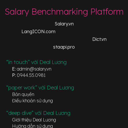
Salary Benchmarking Platform
Salary.vn
LangICON.com
Dict.vn
staapi.pro
“in touch” với Deal Lương
E:
admin@salary.vn
P:
0944.55.0981
“paper work” với Deal Lương
Bản quyền
Điều khoản sử dụng
“deep dive” với Deal Lương
Giới thiệu Deal Lương
Hướng dẫn sử dụng