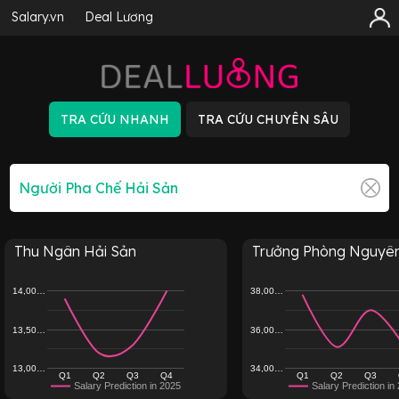
Salary.vn
Deal Lương
Thu Ngân Hải Sản
Trưởng Phòng Nguyên 
14,00…
38,00…
13,50…
36,00…
13,00…
34,00…
Q1
Q2
Q3
Q4
Q1
Q2
Q3
Salary Prediction in 2025
Salary Prediction in