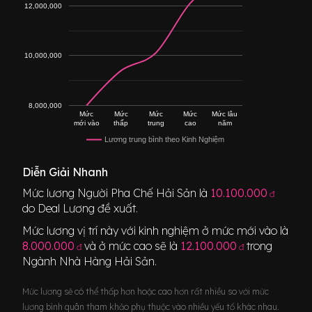
12,000,000
10,000,000
8,000,000
Mức
Mức
Mức
Mức
Mức lâu
mới vào
thấp
trung
cao
năm
Lương trung bình theo Kinh Nghiệm
Diễn Giải Nhanh
Mức lương
Người Pha Chế Hải Sản
là
10.100.000
đ
do Deal Lương đề xuất.
Mức lương vị trí này với kinh nghiệm ở mức mới vào là
8.000.000
và ở mức cao sẽ là
12.100.000
trong
đ
đ
Ngành
Nhà Hàng Hải Sản
.
Mức lương sẽ có thể thấp hơn hoặc cao hơn rất nhiều so với mức
lương bình quân tham khảo phụ thuộc vào nhiều yếu tố khác nhau.