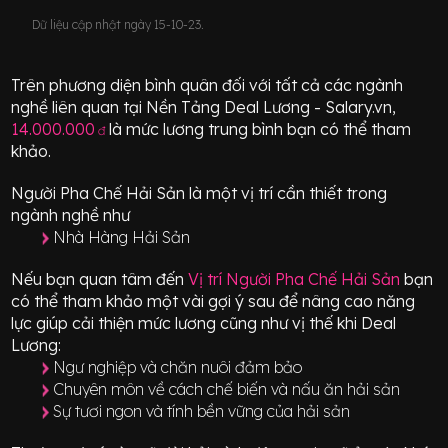
Dữ liệu cập nhật ngày 15-10-23.
Trên phương diện bình quân đối với tất cả các ngành
nghề liên quan tại Nền Tảng Deal Lương - Salary.vn,
14.000.000
là mức lương trung bình bạn có thể tham
đ
khảo.
Người Pha Chế Hải Sản
là một vị trí
cần thiết
trong
ngành nghề như
Nhà Hàng Hải Sản
Nếu bạn quan tâm đến
Vị trí
Người Pha Chế Hải Sản
bạn
có thể tham khảo một vài gợi ý sau để nâng cao năng
lực giúp cải thiện mức lương cũng như vị thế khi Deal
Lương:
Ngư nghiệp và chăn nuôi đảm bảo
Chuyên môn về cách chế biến và nấu ăn hải sản
Sự tươi ngon và tính bền vững của hải sản