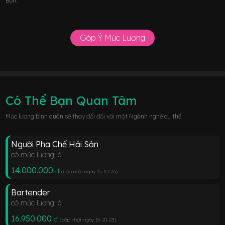
Bạn.
Góp Ý Mức Lương
Có Thể Bạn Quan Tâm
Mức lương bình quân sẽ thay đổi đối với một Ngành nghề cụ thể.
Người Pha Chế Hải Sản
có mức lương là
14.000.000
đ
(cập nhật ngày 15-10-23
)
Bartender
có mức lương là
16.950.000
đ
(cập nhật ngày 15-10-23
)