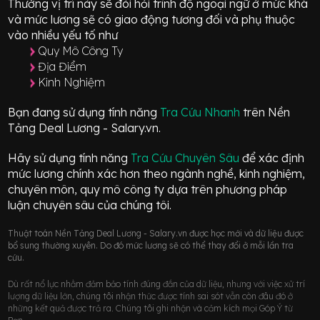
Thường vị trí này sẽ đòi hỏi trình độ ngoại ngữ ở mức
khá
và mức lương sẽ có giao động
tương đối
và phụ thuộc
vào nhiều yếu tố như
Quy Mô Công Ty
Địa Điểm
Kinh Nghiệm
Bạn đang sử dụng tính năng
Tra Cứu Nhanh
trên Nền
Tảng Deal Lương - Salary.vn.
Hãy sử dụng tính năng
Tra Cứu Chuyên Sâu
để xác định
mức lương chính xác hơn theo ngành nghề, kinh nghiệm,
chuyên môn, quy mô công ty dựa trên phương pháp
luận chuyên sâu của chúng tôi.
Thuật toán Nền Tảng Deal Lương - Salary.vn được học mới và dữ liệu được
bổ sung thường xuyên. Do đó mức lương sẽ có thể thay đổi ở mỗi lần tra
cứu.
Dù rất nổ lực nhằm đảm bảo tính đúng đắn của dữ liệu, nhưng với việc xử trí
lượng dữ liệu lớn, chúng tôi nhận thức được tính sai sót vẫn còn đâu đó ở
những kết quả được trả ra. Chúng tôi ghi nhận và cảm kích mọi Góp Ý từ