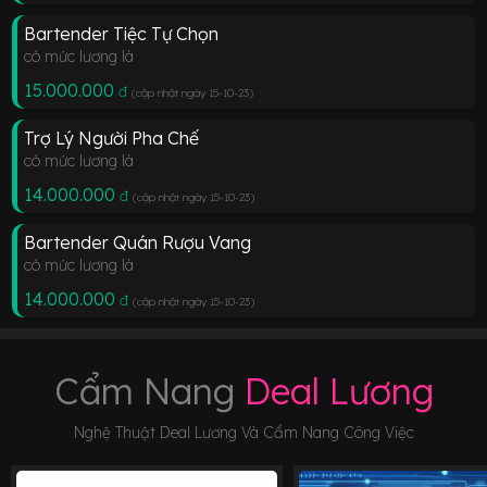
Bartender Tiệc Tự Chọn
có mức lương là
15.000.000
đ
(cập nhật ngày 15-10-23
)
Trợ Lý Người Pha Chế
có mức lương là
14.000.000
đ
(cập nhật ngày 15-10-23
)
Bartender Quán Rượu Vang
có mức lương là
14.000.000
đ
(cập nhật ngày 15-10-23
)
Cẩm Nang
Deal Lương
Nghệ Thuật Deal Lương Và Cẩm Nang Công Việc