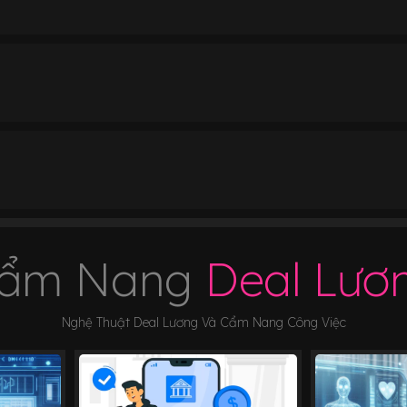
ẩm Nang
Deal Lươ
Nghệ Thuật Deal Lương Và Cẩm Nang Công Việc