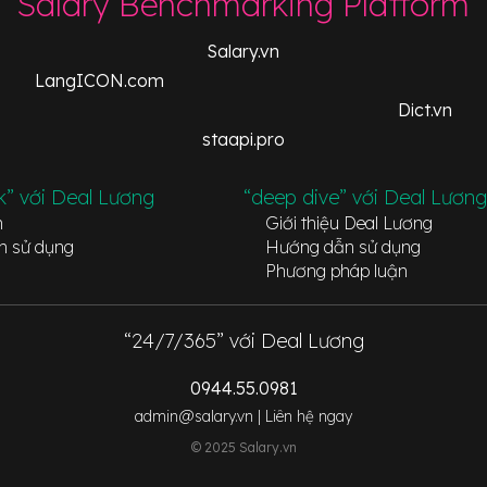
Salary Benchmarking Platform
Salary.vn
LangICON.com
Dict.vn
staapi.pro
k” với Deal Lương
“deep dive” với Deal Lương
n
Giới thiệu Deal Lương
n sử dụng
Hướng dẫn sử dụng
Phương pháp luận
“24/7/365” với Deal Lương
0944.55.0981
admin@salary.vn |
Liên hệ ngay
© 2025 Salary.vn