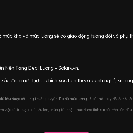
n
ữ ở mức
khá
và mức lương sẽ có giao động
tương đối
và phụ t
ên Nền Tảng Deal Lương - Salary.vn.
 xác định mức lương chính xác hơn theo ngành nghề, kinh n
ữ liệu được bổ sung thường xuyên. Do đó mức lương sẽ có thể thay đổi ở mỗi lần
i việc xử trí lượng dữ liệu lớn, chúng tôi nhận thức được tính sai sót vẫn còn đâ