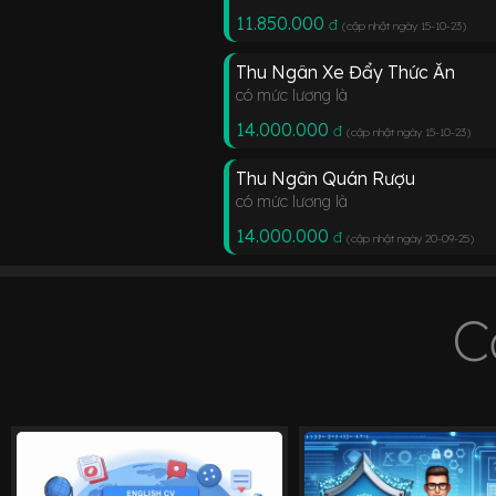
11.850.000
đ
(cập nhật ngày 15-10-23
)
Thu Ngân Xe Đẩy Thức Ăn
có mức lương là
14.000.000
đ
(cập nhật ngày 15-10-23
)
Thu Ngân Quán Rượu
có mức lương là
14.000.000
đ
(cập nhật ngày 20-09-25
)
C