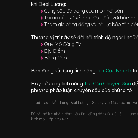
khi Deal Lương:
Cung cấp đa dạng các món hải sản
Tạo ra các sự kết hợp độc đáo với hải sản
Tham gia cộng đồng và nỗ lực bảo tồn biể
Thường vị trí này sẽ đòi hỏi trình độ ngoại ng
Quy Mô Công Ty
Địa Điểm
Bằng Cấp
Bạn đang sử dụng tính năng
Tra Cứu Nhanh
tr
Hãy sử dụng tính năng
Tra Cứu Chuyên Sâu
để
phương pháp luận chuyên sâu của chúng tôi.
Thuật toán Nền Tảng Deal Lương - Salary.vn được học mới và d
Dù rất nổ lực nhằm đảm bảo tính đúng đắn của dữ liệu, nhưng vớ
kích mọi Góp Ý từ Bạn.