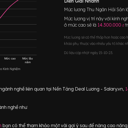
Diễn Giải Nhanh
Mức lương
Thu Ngân Hải Sản
l
Mức lương vị trí này với kinh 
ở mức cao sẽ là
14.300.000
t
đ
Mức lương sẽ có thể thấp hơn hoặc cao 
khảo phụ thuộc vào nhiều yếu tố khác n
Dữ liệu cập nhật ngày 15-10-23.
Mức cao
Mức lâu
năm
eo Kinh Nghiệm
 ngành nghề liên quan tại Nền Tảng Deal Lương - Salary.vn,
1
ành nghề như
n
bạn có thể tham khảo một vài gợi ý sau để nâng cao năng l