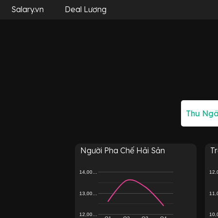
Salary.vn
Deal Lương
Người Pha Chế Hải Sản
T
14,00…
12
13,00…
11
12,00…
10
Q1
Q2
Q3
Q4