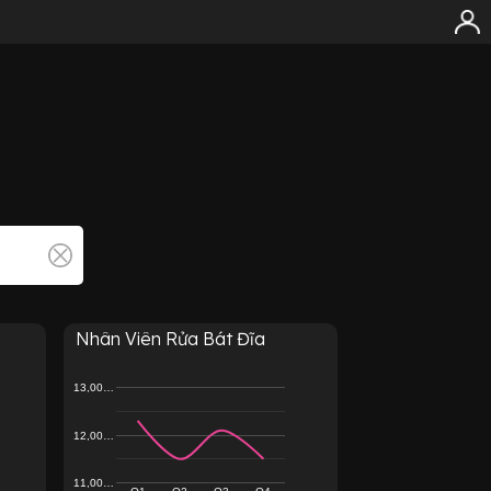
Nhân Viên Rửa Bát Đĩa
13,00…
12,00…
11,00…
Q1
Q2
Q3
Q4