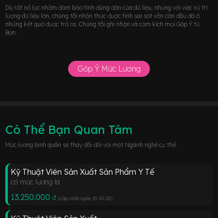
Dù rất nổ lực nhằm đảm bảo tính đúng đắn của dữ liệu, nhưng với việc xử trí
lượng dữ liệu lớn, chúng tôi nhận thức được tính sai sót vẫn còn đâu đó ở
những kết quả được trả ra. Chúng tôi ghi nhận và cảm kích mọi Góp Ý từ
Bạn.
Góp Ý Mức Lương
Có Thể Bạn Quan Tâm
Mức lương bình quân sẽ thay đổi đối với một Ngành nghề cụ thể.
Kỹ Thuật Viên Sản Xuất Sản Phẩm Y Tế
có mức lương là
13.250.000
đ
(cập nhật ngày 15-10-23
)