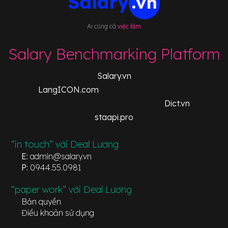
Ai cũng có
việc làm
Salary Benchmarking Platform
Salary.vn
LangICON.com
Dict.vn
staapi.pro
“in touch” với Deal Lương
E:
admin@salary.vn
P:
0944.55.0981
“paper work” với Deal Lương
Bản quyền
Điều khoản sử dụng