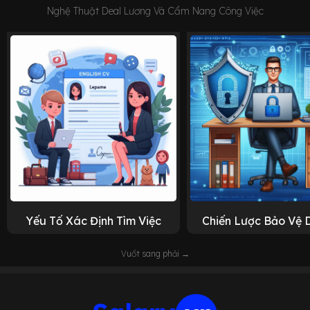
Nghệ Thuật Deal Lương Và Cẩm Nang Công Việc
Yếu Tố Xác Định Tìm Việc
Chiến Lược Bảo Vệ 
Vuốt sang phải →