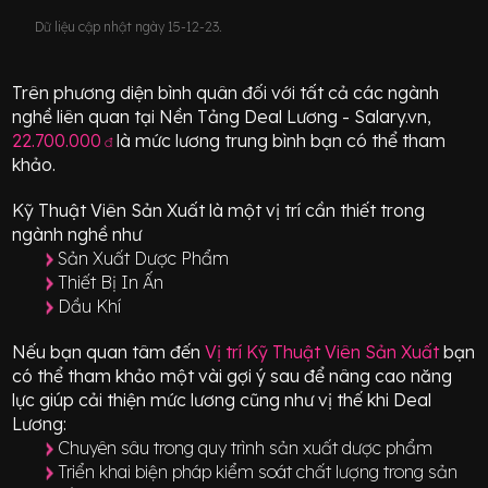
Dữ liệu cập nhật ngày 15-12-23.
Trên phương diện bình quân đối với tất cả các ngành
nghề liên quan tại Nền Tảng Deal Lương - Salary.vn,
22.700.000
là mức lương trung bình bạn có thể tham
đ
khảo.
Kỹ Thuật Viên Sản Xuất
là một vị trí
cần thiết
trong
ngành nghề như
Sản Xuất Dược Phẩm
Thiết Bị In Ấn
Dầu Khí
Nếu bạn quan tâm đến
Vị trí
Kỹ Thuật Viên Sản Xuất
bạn
có thể tham khảo một vài gợi ý sau để nâng cao năng
lực giúp cải thiện mức lương cũng như vị thế khi Deal
Lương:
Chuyên sâu trong quy trình sản xuất dược phẩm
Triển khai biện pháp kiểm soát chất lượng trong sản