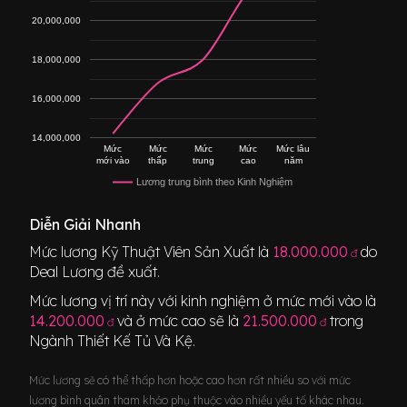
20,000,000
18,000,000
16,000,000
14,000,000
Mức
Mức
Mức
Mức
Mức lâu
mới vào
thấp
trung
cao
năm
Lương trung bình theo Kinh Nghiệm
Diễn Giải Nhanh
Mức lương
Kỹ Thuật Viên Sản Xuất
là
18.000.000
do
đ
Deal Lương đề xuất.
Mức lương vị trí này với kinh nghiệm ở mức mới vào là
14.200.000
và ở mức cao sẽ là
21.500.000
trong
đ
đ
Ngành
Thiết Kế Tủ Và Kệ
.
Mức lương sẽ có thể thấp hơn hoặc cao hơn rất nhiều so với mức
lương bình quân tham khảo phụ thuộc vào nhiều yếu tố khác nhau.