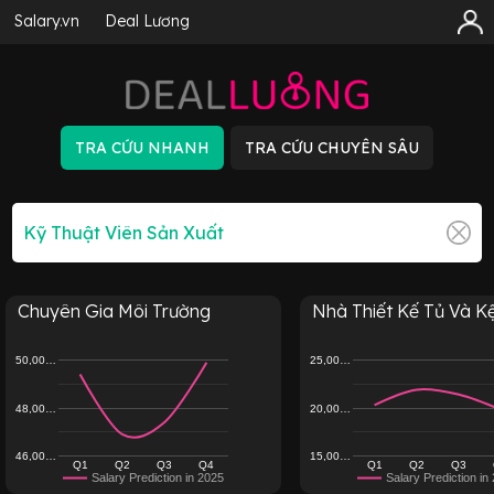
Salary.vn
Deal Lương
Chuyên Gia Môi Trường
Nhà Thiết Kế Tủ Và Kệ
50,00…
25,00…
48,00…
20,00…
46,00…
15,00…
Q1
Q2
Q3
Q4
Q1
Q2
Q3
Salary Prediction in 2025
Salary Prediction in