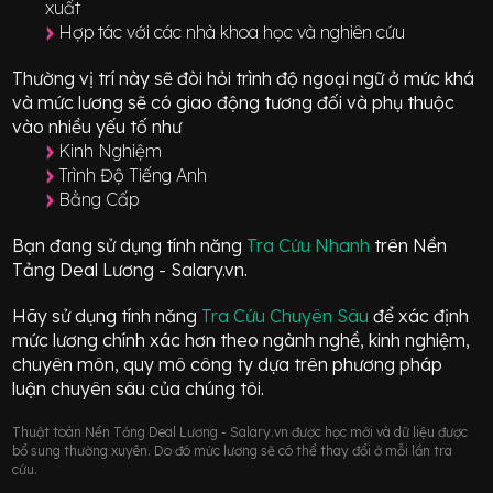
xuất
Hợp tác với các nhà khoa học và nghiên cứu
Thường vị trí này sẽ đòi hỏi trình độ ngoại ngữ ở mức
khá
và mức lương sẽ có giao động
tương đối
và phụ thuộc
vào nhiều yếu tố như
Kinh Nghiệm
Trình Độ Tiếng Anh
Bằng Cấp
Bạn đang sử dụng tính năng
Tra Cứu Nhanh
trên Nền
Tảng Deal Lương - Salary.vn.
Hãy sử dụng tính năng
Tra Cứu Chuyên Sâu
để xác định
mức lương chính xác hơn theo ngành nghề, kinh nghiệm,
chuyên môn, quy mô công ty dựa trên phương pháp
luận chuyên sâu của chúng tôi.
Thuật toán Nền Tảng Deal Lương - Salary.vn được học mới và dữ liệu được
bổ sung thường xuyên. Do đó mức lương sẽ có thể thay đổi ở mỗi lần tra
cứu.