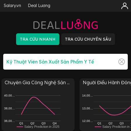
Salary.vn
Deal Lương
Chuyên Gia Công Nghệ Sản ...
Người Điều Hành Đóng 
40,00…
14,00…
38,00…
13,00…
36,00…
12,00…
Q1
Q2
Q3
Q4
Q1
Q2
Q3
Salary Prediction in 2025
Salary Prediction in