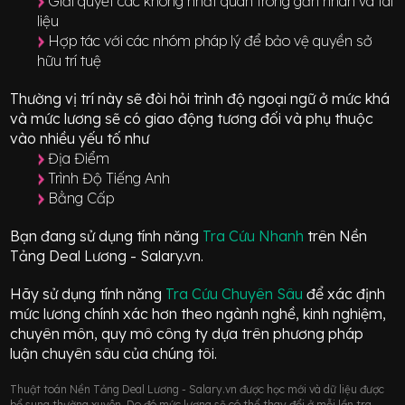
Giải quyết các không nhất quán trong gắn nhãn và tài
liệu
Hợp tác với các nhóm pháp lý để bảo vệ quyền sở
hữu trí tuệ
Thường vị trí này sẽ đòi hỏi trình độ ngoại ngữ ở mức
khá
và mức lương sẽ có giao động
tương đối
và phụ thuộc
vào nhiều yếu tố như
Địa Điểm
Trình Độ Tiếng Anh
Bằng Cấp
Bạn đang sử dụng tính năng
Tra Cứu Nhanh
trên Nền
Tảng Deal Lương - Salary.vn.
Hãy sử dụng tính năng
Tra Cứu Chuyên Sâu
để xác định
mức lương chính xác hơn theo ngành nghề, kinh nghiệm,
chuyên môn, quy mô công ty dựa trên phương pháp
luận chuyên sâu của chúng tôi.
Thuật toán Nền Tảng Deal Lương - Salary.vn được học mới và dữ liệu được
bổ sung thường xuyên. Do đó mức lương sẽ có thể thay đổi ở mỗi lần tra