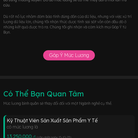
cứu.
Dù rất nổ lực nhằm đảm bảo tính đúng đắn của dữ liệu, nhưng với việc xử trí
lượng dữ liệu lớn, chúng tôi nhận thức được tính sai sót vẫn còn đâu đó ở
những kết quả được trả ra. Chúng tôi ghi nhận và cảm kích mọi Góp Ý từ
Bạn.
Góp Ý Mức Lương
Có Thể Bạn Quan Tâm
Mức lương bình quân sẽ thay đổi đối với một Ngành nghề cụ thể.
Kỹ Thuật Viên Sản Xuất Sản Phẩm Y Tế
có mức lương là
13.250.000
đ
(cập nhật ngày 15-10-23
)