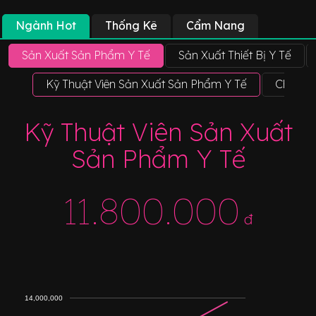
Ngành Hot
Thống Kê
Cẩm Nang
Sản Xuất Sản Phẩm Y Tế
Sản Xuất Thiết Bị Y Tế
Kỹ Thuật Viên Sản Xuất Sản Phẩm Y Tế
Chuyên 
Kỹ Thuật Viên Sản Xuất
Sản Phẩm Y Tế
11.800.000
đ
14,000,000