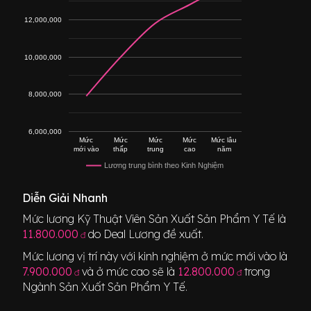
12,000,000
10,000,000
8,000,000
6,000,000
Mức
Mức
Mức
Mức
Mức lâu
mới vào
thấp
trung
cao
năm
Lương trung bình theo Kinh Nghiệm
Diễn Giải Nhanh
Mức lương
Kỹ Thuật Viên Sản Xuất Sản Phẩm Y Tế
là
11.800.000
do Deal Lương đề xuất.
đ
Mức lương vị trí này với kinh nghiệm ở mức mới vào là
7.900.000
và ở mức cao sẽ là
12.800.000
trong
đ
đ
Ngành
Sản Xuất Sản Phẩm Y Tế
.