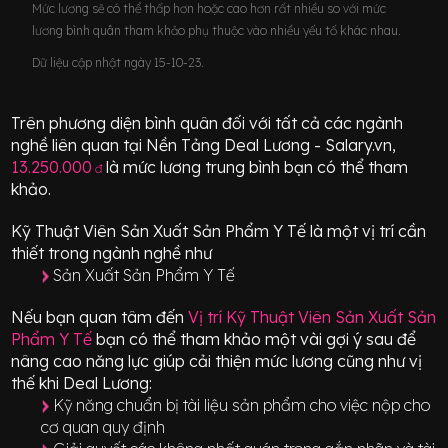
Mức lương sẽ có thể thấp hơn hoặc cao hơn rất nhiều so với mức
lương bình quân tham khảo phụ thuộc vào nhiều yếu tố khác nhau.
Dữ liệu cập nhật ngày 15-10-23.
Trên phương diện bình quân đối với tất cả các ngành
nghề liên quan tại Nền Tảng Deal Lương - Salary.vn,
13.250.000
là mức lương trung bình bạn có thể tham
đ
khảo.
Kỹ Thuật Viên Sản Xuất Sản Phẩm Y Tế
là một vị trí
cần
thiết
trong ngành nghề như
Sản Xuất Sản Phẩm Y Tế
Nếu bạn quan tâm đến
Vị trí
Kỹ Thuật Viên Sản Xuất Sản
Phẩm Y Tế
bạn có thể tham khảo một vài gợi ý sau để
nâng cao năng lực giúp cải thiện mức lương cũng như vị
thế khi Deal Lương:
Kỹ năng chuẩn bị tài liệu sản phẩm cho việc nộp cho
cơ quan quy định