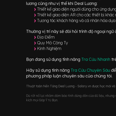
lương cũng như vị thế khi Deal Lương:
Thiết kế giao diện người dùng cho ứng dụn
Thiết kế giao diện AR cho các thiết bị khác
Tương tác khách hàng và cá nhân hóa dựa
Thường vị trí này sẽ đòi hỏi trình độ ngoại ng
Địa Điểm
Quy Mô Công Ty
Kinh Nghiệm
Bạn đang sử dụng tính năng
Tra Cứu Nhanh
tr
Hãy sử dụng tính năng
Tra Cứu Chuyên Sâu
để
phương pháp luận chuyên sâu của chúng tôi.
Thuật toán Nền Tảng Deal Lương - Salary.vn được học mới và d
Dù rất nổ lực nhằm đảm bảo tính đúng đắn của dữ liệu, nhưng vớ
kích mọi Góp Ý từ Bạn.