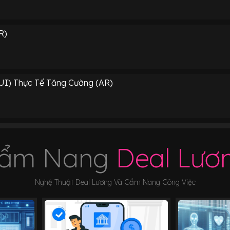
R)
(UI) Thực Tế Tăng Cường (AR)
ẩm Nang
Deal Lươ
Nghệ Thuật Deal Lương Và Cẩm Nang Công Việc