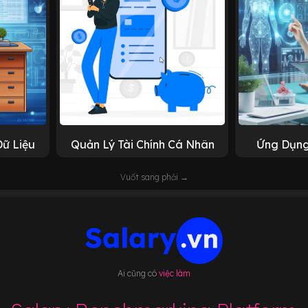
Dữ Liệu
Quản Lý Tài Chính Cá Nhân
Ứng Dụng
Vuốt sang phải →
Ai cũng có
việc làm