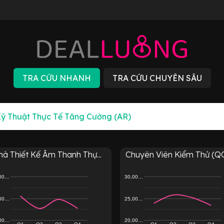
à Thiết Kế Âm Thanh Thự...
Chuyên Viên Kiểm Thử (QC 
,00…
30,00…
,00…
25,00…
,00…
20,00…
Q1
Q2
Q3
Q4
Q1
Q2
Q3
Q4