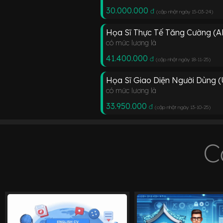
30.000.000
đ
(cập nhật ngày 15-03-24
)
Họa Sĩ Thực Tế Tăng Cường (A
có mức lương là
41.400.000
đ
(cập nhật ngày 18-11-25
)
Họa Sĩ Giao Diện Người Dùng 
có mức lương là
33.950.000
đ
(cập nhật ngày 13-10-25
)
C