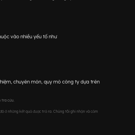
huộc vào nhiều yếu tố như
ghiệm, chuyên môn, quy mô công ty dựa trên
 tra cứu.
u đó ở những kết quả được trả ra. Chúng tôi ghi nhận và cảm