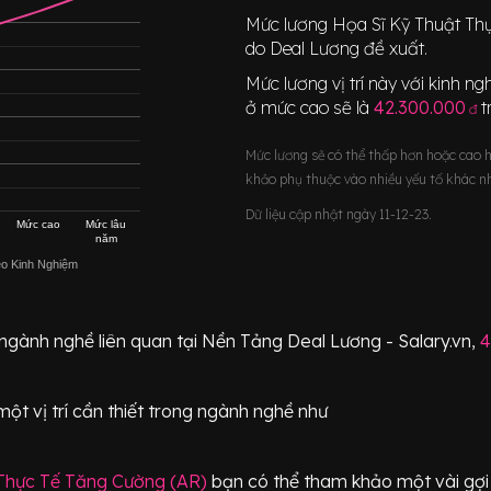
Mức lương
Họa Sĩ Kỹ Thuật Th
do Deal Lương đề xuất.
Mức lương vị trí này với kinh 
ở mức cao sẽ là
42.300.000
t
đ
Mức lương sẽ có thể thấp hơn hoặc cao 
khảo phụ thuộc vào nhiều yếu tố khác n
Dữ liệu cập nhật ngày 11-12-23.
Mức cao
Mức lâu
năm
eo Kinh Nghiệm
 ngành nghề liên quan tại Nền Tảng Deal Lương - Salary.vn,
4
một vị trí
cần thiết
trong ngành nghề như
Thực Tế Tăng Cường (AR)
bạn có thể tham khảo một vài gợi 