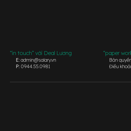
“in touch” với Deal Lương
“paper wor
E:
admin@salary.vn
Bản quyề
P:
0944.55.0981
Điều khoả