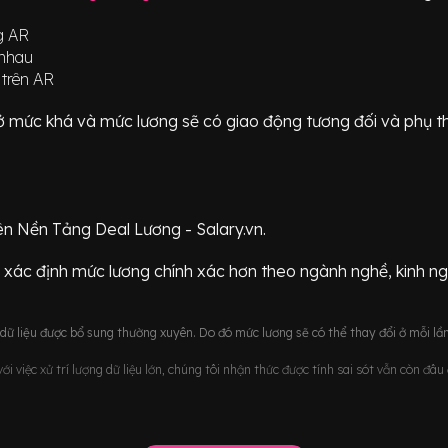
g AR
 nhau
 trên AR
ữ ở mức
khá
và mức lương sẽ có giao động
tương đối
và phụ t
ên Nền Tảng Deal Lương - Salary.vn.
 xác định mức lương chính xác hơn theo ngành nghề, kinh n
ữ liệu được bổ sung thường xuyên. Do đó mức lương sẽ có thể thay đổi ở mỗi lần
i việc xử trí lượng dữ liệu lớn, chúng tôi nhận thức được tính sai sót vẫn còn đâ