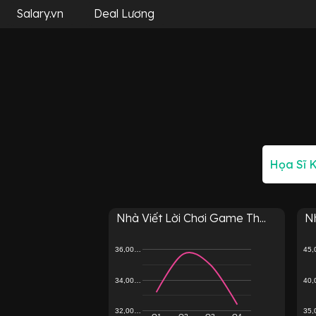
Salary.vn
Deal Lương
Nhà Viết Lời Chơi Game Th...
Nh
36,00…
45
34,00…
40
32,00…
35
Q1
Q2
Q3
Q4