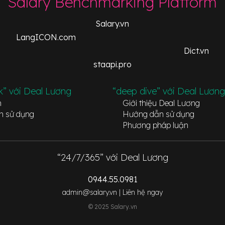
Salary Benchmarking Platform
Salary.vn
LangICON.com
Dict.vn
staapi.pro
k” với Deal Lương
“deep dive” với Deal Lương
n
Giới thiệu Deal Lương
n sử dụng
Hướng dẫn sử dụng
Phương pháp luận
“24/7/365” với Deal Lương
0944.55.0981
admin@salary.vn |
Liên hệ ngay
© 2025 Salary.vn