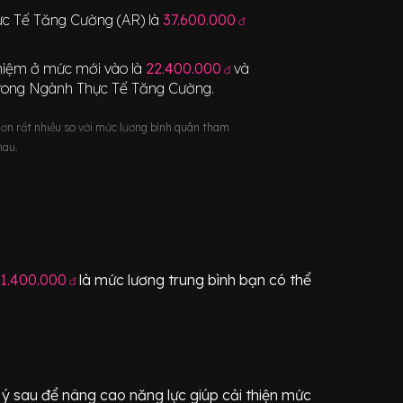
ực Tế Tăng Cường (AR)
là
37.600.000
đ
nghiệm ở mức mới vào là
22.400.000
và
đ
rong Ngành
Thực Tế Tăng Cường
.
hơn rất nhiều so với mức lương bình quân tham
hau.
1.400.000
là mức lương trung bình bạn có thể
đ
ý sau để nâng cao năng lực giúp cải thiện mức