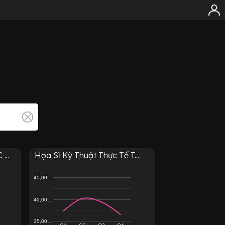
...
Họa Sĩ Kỹ Thuật Thực Tế T...
45,00…
40,00…
35,00…
Q1
Q2
Q3
Q4