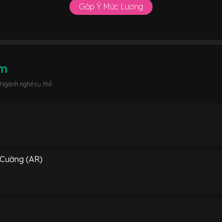
Góp Ý Mức Lương
âm
 Ngành nghề cụ thể.
 Cường (AR)