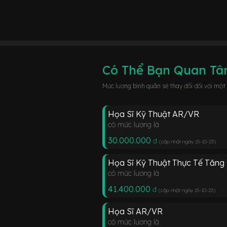
Có Thể Bạn Quan T
Mức lương bình quân sẽ thay đổi đối với một
Họa Sĩ Kỹ Thuật AR/VR
có mức lương là
30.000.000
đ
(cập nhật ngày 15-10-23
)
Họa Sĩ Kỹ Thuật Thực Tế Tăng
có mức lương là
41.400.000
đ
(cập nhật ngày 15-10-23
)
Họa Sĩ AR/VR
có mức lương là