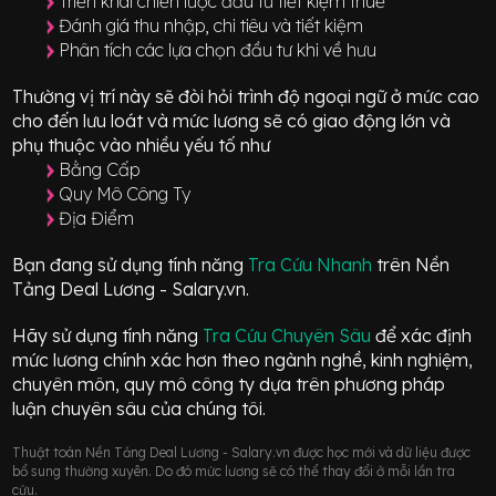
Triển khai chiến lược đầu tư tiết kiệm thuế
Đánh giá thu nhập, chi tiêu và tiết kiệm
Phân tích các lựa chọn đầu tư khi về hưu
Thường vị trí này sẽ đòi hỏi trình độ ngoại ngữ ở mức
cao
cho đến lưu loát
và mức lương sẽ có giao động
lớn
và
phụ thuộc vào nhiều yếu tố như
Bằng Cấp
Quy Mô Công Ty
Địa Điểm
Bạn đang sử dụng tính năng
Tra Cứu Nhanh
trên Nền
Tảng Deal Lương - Salary.vn.
Hãy sử dụng tính năng
Tra Cứu Chuyên Sâu
để xác định
mức lương chính xác hơn theo ngành nghề, kinh nghiệm,
chuyên môn, quy mô công ty dựa trên phương pháp
luận chuyên sâu của chúng tôi.
Thuật toán Nền Tảng Deal Lương - Salary.vn được học mới và dữ liệu được
bổ sung thường xuyên. Do đó mức lương sẽ có thể thay đổi ở mỗi lần tra
cứu.