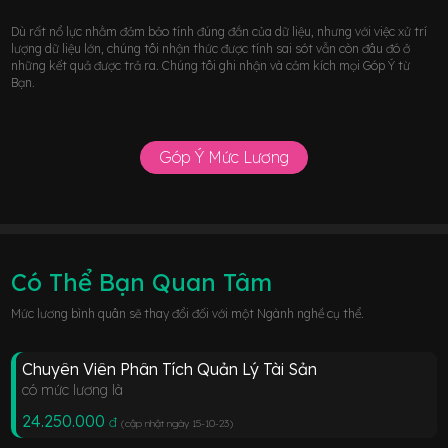
Dù rất nổ lực nhằm đảm bảo tính đúng đắn của dữ liệu, nhưng với việc xử trí
lượng dữ liệu lớn, chúng tôi nhận thức được tính sai sót vẫn còn đâu đó ở
những kết quả được trả ra. Chúng tôi ghi nhận và cảm kích mọi Góp Ý từ
Bạn.
Góp Ý Mức Lương
Có Thể Bạn Quan Tâm
Mức lương bình quân sẽ thay đổi đối với một Ngành nghề cụ thể.
Chuyên Viên Phân Tích Quản Lý Tài Sản
có mức lương là
24.250.000
đ
(cập nhật ngày 15-10-23
)