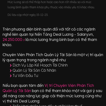
Mức lương sẽ có thể thấp hơn hoặc cao hơn rất nhiều so với mức
lương bình quân tham khảo phụ thuộc vào nhiều yếu tố khác nhau.
Dữ liệu cập nhật ngày 15-12-23.
Trên phương diện bình quân đối với tất cả các ngành
nghề liên quan tại Nền Tảng Deal Lương - Salary.vn,
24.250.000
là mức lương trung bình bạn có thể tham
đ
khảo.
Chuyên Viên Phân Tích Quản Lý Tài Sản
là một vị trí
quản
lý quan trọng
trong ngành nghề như
Dịch Vụ Lập Kế Hoạch Tài Chính
Quản Lý Tài Sản Cá Nhân
Tư Vấn Đầu Tư
Nếu bạn quan tâm đến
Vị trí
Chuyên Viên Phân Tích
Quản Lý Tài Sản
bạn có thể tham khảo một vài gợi ý sau
để nâng cao năng lực giúp cải thiện mức lương cũng như
vị thế khi Deal Lương: