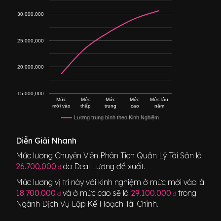
30,000,000
25,000,000
20,000,000
15,000,000
Mức
Mức
Mức
Mức
Mức lâu
mới vào
thấp
trung
cao
năm
Lương trung bình theo Kinh Nghiệm
Diễn Giải Nhanh
Mức lương
Chuyên Viên Phân Tích Quản Lý Tài Sản
là
26.700.000
do Deal Lương đề xuất.
đ
Mức lương vị trí này với kinh nghiệm ở mức mới vào là
18.700.000
và ở mức cao sẽ là
29.100.000
trong
đ
đ
Ngành
Dịch Vụ Lập Kế Hoạch Tài Chính
.