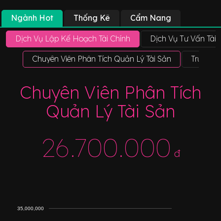
Ngành Hot
Thống Kê
Cẩm Nang
Dịch Vụ Lập Kế Hoạch Tài Chính
Dịch Vụ Tư Vấn Tài 
Chuyên Viên Phân Tích Quản Lý Tài Sản
Trưởng 
Chuyên Viên Phân Tích
Quản Lý Tài Sản
26.700.000
đ
35,000,000