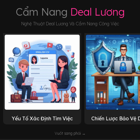
Cẩm Nang
Deal Lương
Nghệ Thuật Deal Lương Và Cẩm Nang Công Việc
Yếu Tố Xác Định Tìm Việc
Chiến Lược Bảo Vệ 
Vuốt sang phải →