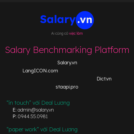
Ai cũng có
việc làm
Salary Benchmarking Platform
Salary.vn
LangICON.com
Dict.vn
staapi.pro
“in touch” với Deal Lương
E:
admin@salary.vn
P:
0944.55.0981
“paper work” với Deal Lương