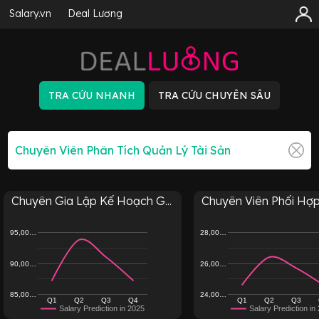
Salary.vn
Deal Lương
Chuyên Gia Lập Kế Hoạch G...
Chuyên Viên Phối Hợp 
95,00…
28,00…
90,00…
26,00…
85,00…
24,00…
Q1
Q2
Q3
Q4
Q1
Q2
Q3
Salary Prediction in 2025
Salary Prediction in