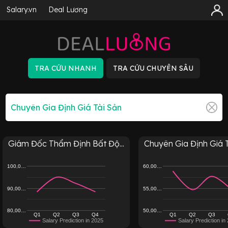
Salary.vn
Deal Lương
Giám Đốc Thẩm Định Bất Độ...
Chuyên Gia Định Giá Tà
100,0…
60,00…
90,00…
55,00…
80,00…
50,00…
Q1
Q2
Q3
Q4
Q1
Q2
Q3
Salary Prediction in 2025
Salary Prediction in