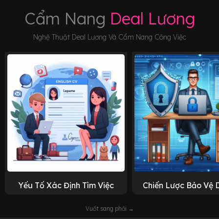
Cẩm Nang
Deal Lương
Nghệ Thuật Deal Lương Và Cẩm Nang Công Việc
Yếu Tố Xác Định Tìm Việc
Chiến Lược Bảo Vệ 
Vuốt sang phải →