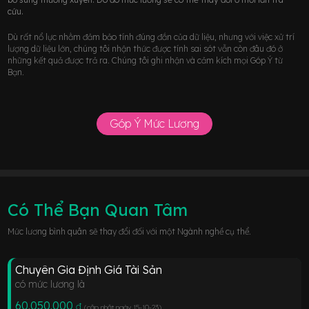
cứu.
Dù rất nổ lực nhằm đảm bảo tính đúng đắn của dữ liệu, nhưng với việc xử trí
lượng dữ liệu lớn, chúng tôi nhận thức được tính sai sót vẫn còn đâu đó ở
những kết quả được trả ra. Chúng tôi ghi nhận và cảm kích mọi Góp Ý từ
Bạn.
Góp Ý Mức Lương
Có Thể Bạn Quan Tâm
Mức lương bình quân sẽ thay đổi đối với một Ngành nghề cụ thể.
Chuyên Gia Định Giá Tài Sản
có mức lương là
60.050.000
đ
(cập nhật ngày 15-10-23
)