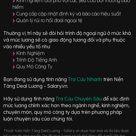
Kinh nghiệm đối phó với các yêu cầu bồi thường bảo
hiểm
Cung cấp cập nhật định kỳ và báo cáo hiệu suất
Quản lý rủi ro hối đoái ngoại tệ
Thường vị trí này sẽ đòi hỏi trình độ ngoại ngữ ở mức
khá
và mức lương sẽ có giao động
tương đối
và phụ thuộc
vào nhiều yếu tố như
Kinh Nghiệm
Trình Độ Tiếng Anh
Quy Mô Công Ty
Bạn đang sử dụng tính năng
Tra Cứu Nhanh
trên Nền
Tảng Deal Lương - Salary.vn.
Hãy sử dụng tính năng
Tra Cứu Chuyên Sâu
để xác định
mức lương chính xác hơn theo ngành nghề, kinh nghiệm,
chuyên môn, quy mô công ty dựa trên phương pháp
luận chuyên sâu của chúng tôi.
Thuật toán Nền Tảng Deal Lương - Salary.vn được học mới và dữ liệu được
bổ sung thường xuyên. Do đó mức lương sẽ có thể thay đổi ở mỗi lần tra