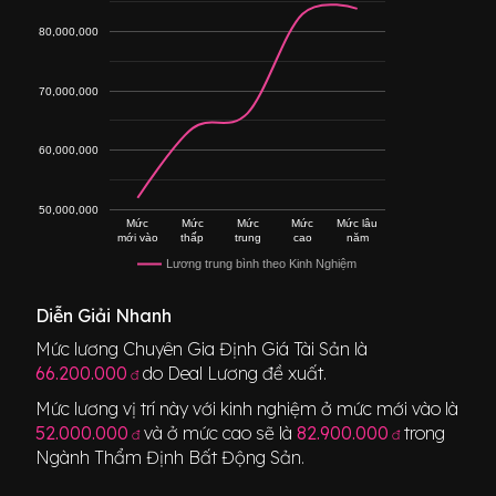
80,000,000
70,000,000
60,000,000
50,000,000
Mức
Mức
Mức
Mức
Mức lâu
mới vào
thấp
trung
cao
năm
Lương trung bình theo Kinh Nghiệm
Diễn Giải Nhanh
Mức lương
Chuyên Gia Định Giá Tài Sản
là
66.200.000
do Deal Lương đề xuất.
đ
Mức lương vị trí này với kinh nghiệm ở mức mới vào là
52.000.000
và ở mức cao sẽ là
82.900.000
trong
đ
đ
Ngành
Thẩm Định Bất Động Sản
.