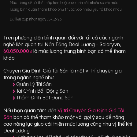
Mức lương sẽ có thể thấp hơn hoặc cao hơn rất nhiều so với mức
lương bình quân tham khảo phụ thuộc vào nhiều yếu tố khác nhau.
Dữ liệu cập nhật ngày 15-12-23.
Trên phương diện bình quân đối với tất cả các ngành
nghề liên quan tại Nền Tảng Deal Lương - Salary.vn,
60.050.000
là mức lương trung bình bạn có thể tham
đ
khảo.
Chuyên Gia Định Giá Tài Sản
là một vị trí
chuyên gia
trong ngành nghề như
Quản Lý Tài Sản
Tài Chính Bất Động Sản
Thẩm Định Bất Động Sản
Nếu bạn quan tâm đến
Vị trí
Chuyên Gia Định Giá Tài
Sản
bạn có thể tham khảo một vài gợi ý sau để nâng
cao năng lực giúp cải thiện mức lương cũng như vị thế khi
Deal Lương: