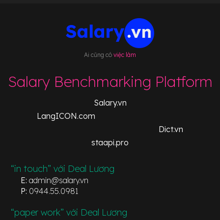
Ai cũng có
việc làm
Salary Benchmarking Platform
Salary.vn
LangICON.com
Dict.vn
staapi.pro
“in touch” với Deal Lương
E:
admin@salary.vn
P:
0944.55.0981
“paper work” với Deal Lương