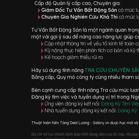
Cấp độ Quản lý cấp cao, Chuyên gia:
Giám Đốc Tư Vấn Bất Động Sản
có mức lư
Chuyên Gia Nghiên Cứu Khả Thi
có mức l
Tư Vấn Bất Động Sản
là một ngành quan trọn
một vài gợi ý sau để nâng cao năng lực giúp cả
Cập nhật thông tin về yếu tố kinh tế toàn 
Kỹ năng thực hiện phân tích cơ bản và kỹ 
Kế hoạch giảm thiểu rủi ro
Hãy sử dụng tính năng
TRA CỨU CHUYÊN S
Bằng cấp, Quy mô công ty cùng nhiều tham số
Bên cạnh cung cấp tính năng Tra cứu mức lương
Đăng ký tìm việc và tuyển dụng vị trí
trong N
Ứng viên đăng ký kết nối:
Đăng Ký Tìm Việ
Nhà tuyển dụng đăng ký kết nối:
Đăng Ký 
Thuật toán Nền Tảng Deal Lương - Salary.vn được học mới và d
Dù rất nổ lực nhằm đảm bảo tính đúng đắn của dữ liệu, nhưng vớ