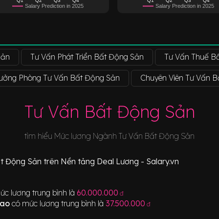
Salary Prediction in 2025
Salary Prediction in 2025
Sản
Tư Vấn Phát Triển Bất Động Sản
Tư Vấn Thuế B
rưởng Phòng Tư Vấn Bất Động Sản
Chuyên Viên Tư Vấn 
Tư Vấn Bất Động Sản
tìm hiểu Mức lương Ngành
Tư Vấn Bất Động Sản
t Động Sản
trên Nền tảng Deal Lương - Salary.vn
ức lương trung bình là
60.000.000
đ
Cao
có mức lương trung bình là
37.500.000
đ