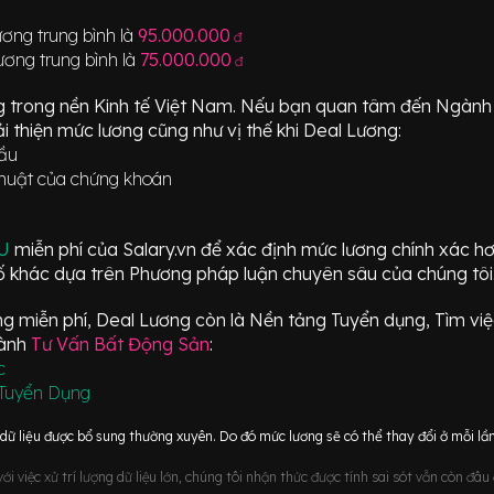
ơng trung bình là
95.000.000
đ
ương trung bình là
75.000.000
đ
g trong nền Kinh tế Việt Nam. Nếu bạn quan tâm đến Ngàn
i thiện mức lương cũng như vị thế khi Deal Lương:
cầu
thuật của chứng khoán
ÂU
miễn phí của Salary.vn để xác định mức lương chính xác h
 khác dựa trên Phương pháp luận chuyên sâu của chúng tôi
 miễn phí, Deal Lương còn là Nền tảng Tuyển dụng, Tìm việc
gành
Tư Vấn Bất Động Sản
:
c
Tuyển Dụng
ữ liệu được bổ sung thường xuyên. Do đó mức lương sẽ có thể thay đổi ở mỗi lần
i việc xử trí lượng dữ liệu lớn, chúng tôi nhận thức được tính sai sót vẫn còn đâ