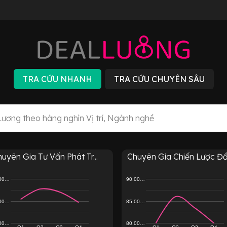
uyên Gia Tư Vấn Phát Tr...
Chuyên Gia Chiến Lược Đầu
,00…
90,00…
,00…
85,00…
,00…
80,00…
Q1
Q2
Q3
Q4
Q1
Q2
Q3
Q4