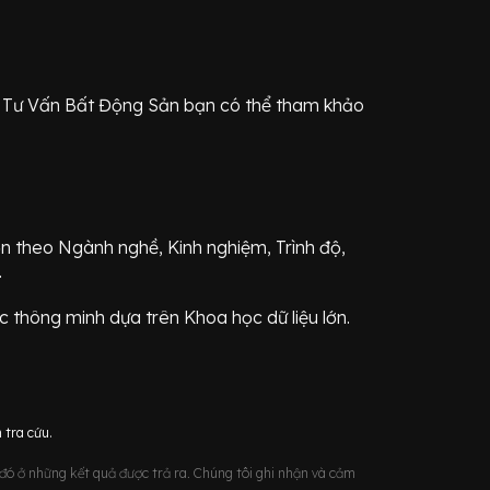
h
Tư Vấn Bất Động Sản
bạn có thể tham khảo
ơn theo Ngành nghề, Kinh nghiệm, Trình độ,
.
 thông minh dựa trên Khoa học dữ liệu lớn.
 tra cứu.
u đó ở những kết quả được trả ra. Chúng tôi ghi nhận và cảm