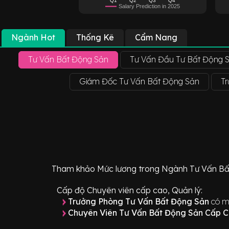
Salary Prediction in 2025
Ngành Hot
Thống Kê
Cẩm Nang
Tư Vấn Bất Động Sản
Tư Vấn Đầu Tư Bất Động 
Giám Đốc Tư Vấn Bất Động Sản
T
Tham khảo
Mức lương
trong Ngành
Tư Vấn Bấ
Cấp độ Chuyên viên cấp cao, Quản lý:
Trưởng Phòng Tư Vấn Bất Động Sản
có m
Chuyên Viên Tư Vấn Bất Động Sản Cấp 