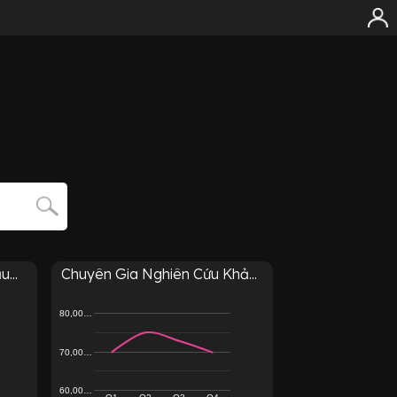
...
Chuyên Gia Nghiên Cứu Khả...
80,00…
70,00…
60,00…
Q1
Q2
Q3
Q4