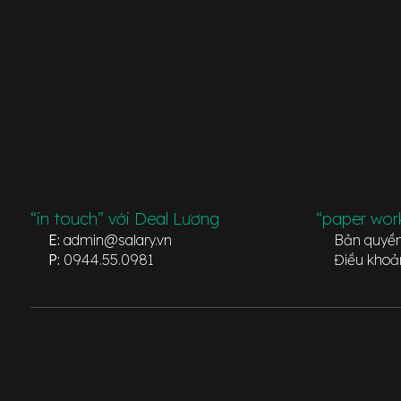
“in touch” với Deal Lương
“paper wor
E:
admin@salary.vn
Bản quyề
P:
0944.55.0981
Điều khoả