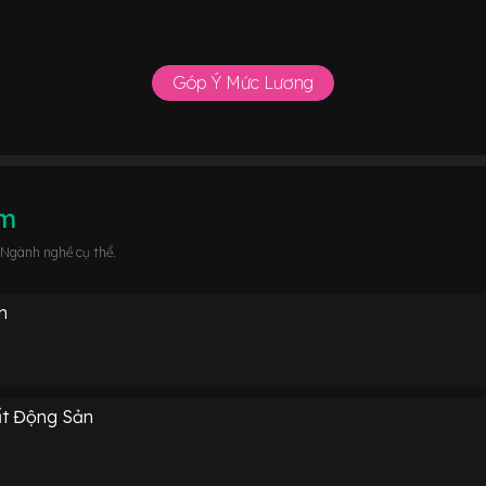
Góp Ý Mức Lương
âm
 Ngành nghề cụ thể.
n
ất Động Sản