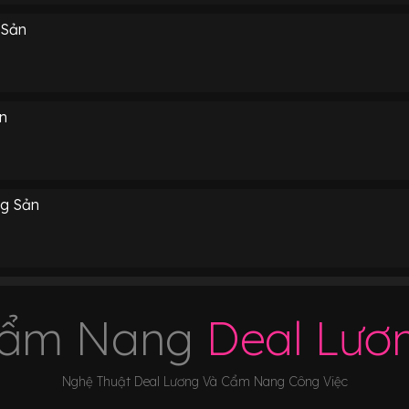
 Sản
n
g Sản
ẩm Nang
Deal Lươ
Nghệ Thuật Deal Lương Và Cẩm Nang Công Việc