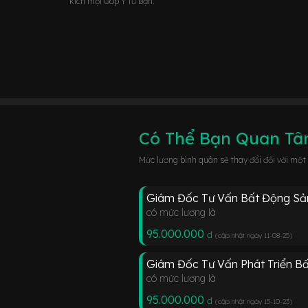
kích mọi Góp Ý từ Bạn.
Có Thể Bạn Quan T
Mức lương bình quân sẽ thay đổi đối với một
Giám Đốc Tư Vấn Bất Động Sả
có mức lương là
95.000.000
đ
(cập nhật ngày 11-08-25
)
Giám Đốc Tư Vấn Phát Triển B
có mức lương là
95.000.000
đ
(cập nhật ngày 15-10-23
)