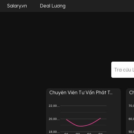
Salary.vn
Deal Lương
Chuyên Viên Tư Vấn Phát T...
Ch
22,00…
70
20,00…
60
18,00…
50
Q1
Q2
Q3
Q4