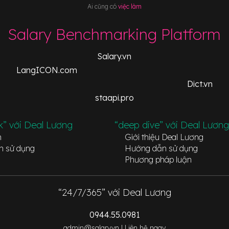
Ai cũng có
việc làm
Salary Benchmarking Platform
Salary.vn
LangICON.com
Dict.vn
staapi.pro
k” với Deal Lương
“deep dive” với Deal Lương
n
Giới thiệu Deal Lương
n sử dụng
Hướng dẫn sử dụng
Phương pháp luận
“24/7/365” với Deal Lương
0944.55.0981
admin@salary.vn |
Liên hệ ngay