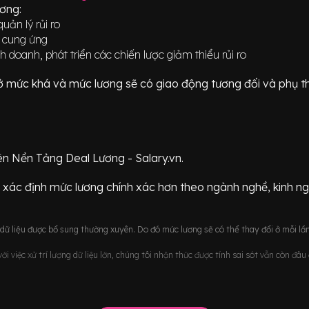
ương:
uản lý rủi ro
i cung ứng
h doanh, phát triển các chiến lược giảm thiểu rủi ro
ữ ở mức
khá
và mức lương sẽ có giao động
tương đối
và phụ t
ên Nền Tảng Deal Lương - Salary.vn.
 xác định mức lương chính xác hơn theo ngành nghề, kinh n
ữ liệu được bổ sung thường xuyên. Do đó mức lương sẽ có thể thay đổi ở mỗi lần
i việc xử trí lượng dữ liệu lớn, chúng tôi nhận thức được tính sai sót vẫn còn đâ