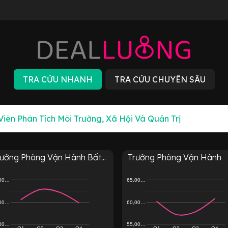
rưởng Phòng Vận Hành Bất...
Trưởng Phòng Vận Hành
,00…
65,00…
,00…
60,00…
,00…
55,00…
Q1
Q2
Q3
Q4
Q1
Q2
Q3
Q4