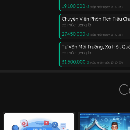
19.100.000
đ
(cập nhật ngày 15-10-23
)
Chuyên Viên Phân Tích Tiêu Chu
có mức lương là
27.450.000
đ
(cập nhật ngày 15-10-23
)
Tư Vấn Môi Trường, Xã Hội, Quả
có mức lương là
31.500.000
đ
(cập nhật ngày 15-10-23
)
C