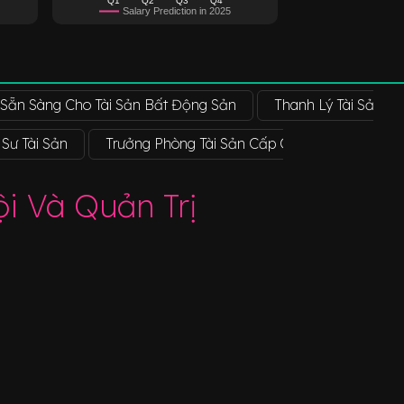
Salary Prediction in 2025
Sẵn Sàng Cho Tài Sản Bất Động Sản
Thanh Lý Tài Sản B
 Sư Tài Sản
Trưởng Phòng Tài Sản Cấp Cao
Chuyên V
i Và Quản Trị