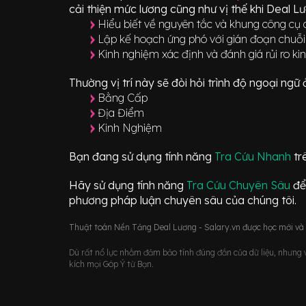
cải thiện mức lương cũng như vị thế khi Deal L
Hiểu biết về nguyên tắc và khung công cụ q
Lập kế hoạch ứng phó với gián đoạn chuỗ
Kinh nghiệm xác định và đánh giá rủi ro kin
Thường vị trí này sẽ đòi hỏi trình độ ngoại ng
Bằng Cấp
Địa Điểm
Kinh Nghiệm
Bạn đang sử dụng tính năng
Tra Cứu Nhanh
tr
Hãy sử dụng tính năng
Tra Cứu Chuyên Sâu
để
phương pháp luận chuyên sâu của chúng tôi.
Thuật toán Nền Tảng Deal Lương - Salary.vn được học mới và d
Dù rất nổ lực nhằm đảm bảo tính đúng đắn của dữ liệu, nhưng vớ
kích mọi Góp Ý từ Bạn.