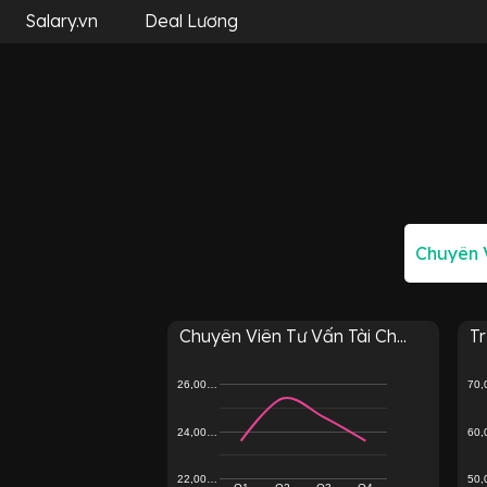
Salary.vn
Deal Lương
Chuyên Viên Tư Vấn Tài Ch...
T
26,00…
70
24,00…
60
22,00…
50
Q1
Q2
Q3
Q4