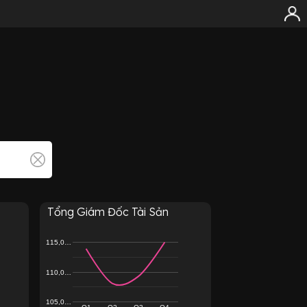
Tổng Giám Đốc Tài Sản
115,0…
110,0…
105,0…
Q1
Q2
Q3
Q4