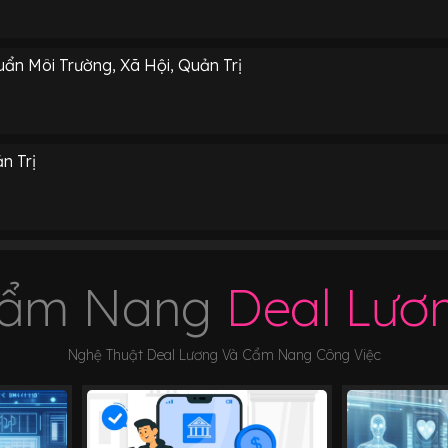
ẩn Môi Trường, Xã Hội, Quản Trị
n Trị
ẩm Nang
Deal Lươ
Nghệ Thuật Deal Lương Và Cẩm Nang Công Việc