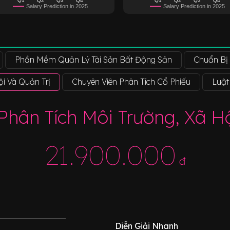
Salary Prediction in 2025
Salary Prediction in 2025
Phần Mềm Quản Lý Tài Sản Bất Động Sản
Chuẩn Bị 
ội Và Quản Trị
Chuyên Viên Phân Tích Cổ Phiếu
Luật
Phân Tích Môi Trường, Xã Hộ
21.900.000
đ
Diễn Giải Nhanh