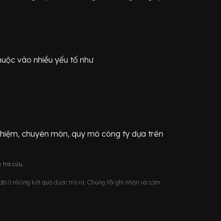
huộc vào nhiều yếu tố như
ghiệm, chuyên môn, quy mô công ty dựa trên
 tra cứu.
u đó ở những kết quả được trả ra. Chúng tôi ghi nhận và cảm