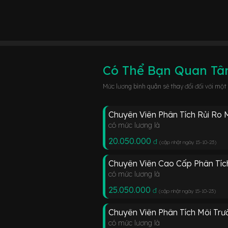
Có Thể Bạn Quan T
Mức lương bình quân sẽ thay đổi đối với một
Chuyên Viên Phân Tích Rủi Ro M
có mức lương là
20.050.000
đ
(cập nhật ngày 15-10-23
)
Chuyên Viên Cao Cấp Phân Tích
có mức lương là
25.050.000
đ
(cập nhật ngày 15-10-23
)
Chuyên Viên Phân Tích Môi Trư
có mức lương là