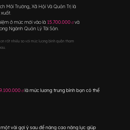
ch Môi Trường, Xã Hội Và Quản Trị
là
xuất.
nghiệm ở mức mới vào là
15.700.000
và
đ
rong Ngành
Quản Lý Tài Sản
.
hơn rất nhiều so với mức lương bình quân tham
hau.
9.100.000
là mức lương trung bình bạn có thể
đ
một vài gợi ý sau để nâng cao năng lực giúp