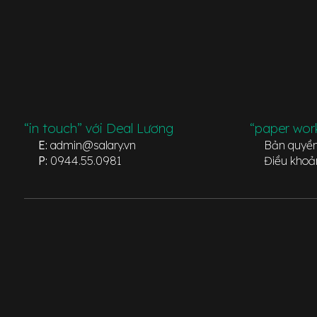
“in touch” với Deal Lương
“paper wor
E:
admin@salary.vn
Bản quyề
P:
0944.55.0981
Điều khoả