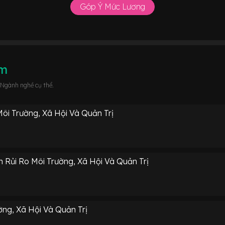
Góp Ý Mức Lương
âm
 Ngành nghề cụ thể.
ôi Trường, Xã Hội Và Quản Trị
 Rủi Ro Môi Trường, Xã Hội Và Quản Trị
ờng, Xã Hội Và Quản Trị