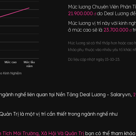
Mức lương
Chuyên Viên Phân Tí
21.900.000
do Deal Lương đề 
đ
Mức lương vị trí này với kinh 
ở mức cao sẽ là
23.700.000
t
đ
Mức lương sẽ có thể thấp hơn hoặc cao 
khảo phụ thuộc vào nhiều yếu tố khác n
Dữ liệu cập nhật ngày 15-10-23.
Mức cao
Mức lâu
năm
eo Kinh Nghiệm
 ngành nghề liên quan tại Nền Tảng Deal Lương - Salary.vn,
1
Quản Trị
là một vị trí
cần thiết
trong ngành nghề như
 Tích Môi Trường, Xã Hội Và Quản Trị
bạn có thể tham khảo 