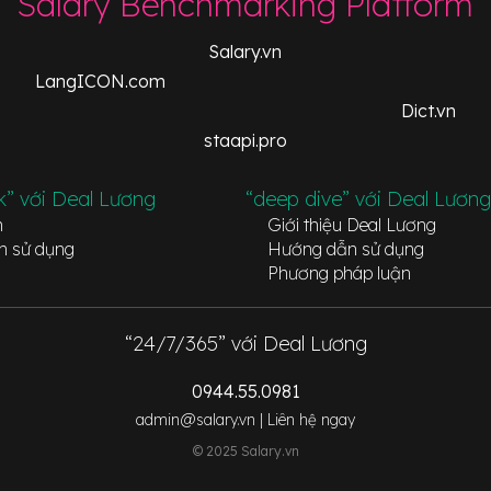
Salary Benchmarking Platform
Salary.vn
LangICON.com
Dict.vn
staapi.pro
k” với Deal Lương
“deep dive” với Deal Lương
n
Giới thiệu Deal Lương
n sử dụng
Hướng dẫn sử dụng
Phương pháp luận
“24/7/365” với Deal Lương
0944.55.0981
admin@salary.vn |
Liên hệ ngay
© 2025 Salary.vn