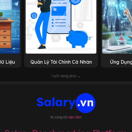
Dữ Liệu
Quản Lý Tài Chính Cá Nhân
Ứng Dụng
Vuốt sang phải →
Ai cũng có
việc làm